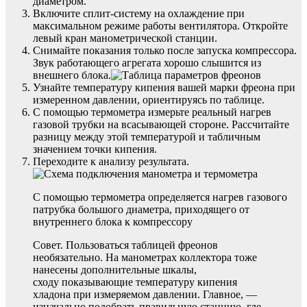
диаметром.
Включите сплит-систему на охлаждение при
максимальном режиме работы вентилятора. Откройте
левый кран манометрической станции.
Снимайте показания только после запуска компрессора.
Звук работающего агрегата хорошо слышится из
внешнего блока.
Узнайте температуру кипения вашей марки фреона при
измеренном давлении, ориентируясь по таблице.
С помощью термометра измерьте реальный нагрев
газовой трубки на всасывающей стороне. Рассчитайте
разницу между этой температурой и табличным
значением точки кипения.
Переходите к анализу результата.
С помощью термометра определяется нагрев газового
патрубка большого диаметра, приходящего от
внутреннего блока к компрессору
Совет. Пользоваться таблицей фреонов
необязательно. На манометрах коллектора тоже
нанесены дополнительные шкалы,
сходу показывающие температуру кипения
хладона при измеряемом давлении. Главное, —
изначально подобрать правильную станцию, где