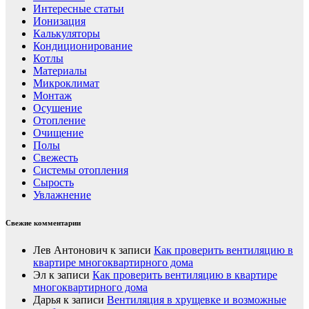
Интересные статьи
Ионизация
Калькуляторы
Кондиционирование
Котлы
Материалы
Микроклимат
Монтаж
Осушение
Отопление
Очищение
Полы
Свежесть
Системы отопления
Сырость
Увлажнение
Свежие комментарии
Лев Антонович
к записи
Как проверить вентиляцию в
квартире многоквартирного дома
Эл
к записи
Как проверить вентиляцию в квартире
многоквартирного дома
Дарья
к записи
Вентиляция в хрущевке и возможные