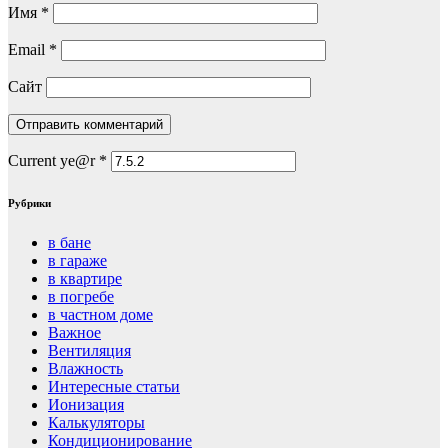
Имя
*
Email
*
Сайт
Current ye@r
*
Рубрики
в бане
в гараже
в квартире
в погребе
в частном доме
Важное
Вентиляция
Влажность
Интересные статьи
Ионизация
Калькуляторы
Кондиционирование