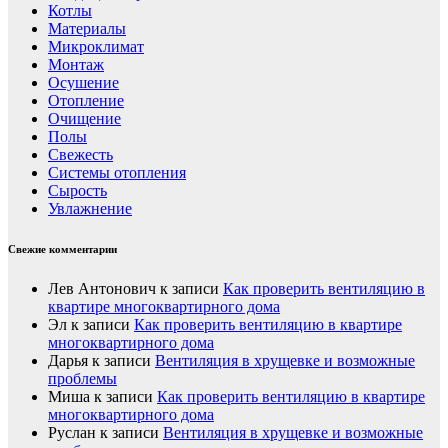
Котлы
Материалы
Микроклимат
Монтаж
Осушение
Отопление
Очищение
Полы
Свежесть
Системы отопления
Сырость
Увлажнение
Свежие комментарии
Лев Антонович
к записи
Как проверить вентиляцию в
квартире многоквартирного дома
Эл
к записи
Как проверить вентиляцию в квартире
многоквартирного дома
Дарья
к записи
Вентиляция в хрущевке и возможные
проблемы
Миша
к записи
Как проверить вентиляцию в квартире
многоквартирного дома
Руслан
к записи
Вентиляция в хрущевке и возможные