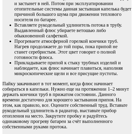
и застынет в ней. Потом при эксплуатировании
отопительные системы данная застывшая капелька будет
причиной большого шума при движении теплового
носителя по батарее.
Вставляете рукодельный удлинитель потока в трубу.
Выдавленный флюс убираете ветошью либо
обыкновенной салфеткой.
Прогреваете атмосферной горелкой кончики труб.
Нагрев продолжаете до той поры, пока припой не
станет серебристым. Этот цвет говорит о полной
готовности флюса.
Прикладываете припой к стыку трубных изделий и
наблюдаете, как флюс начинает плавиться, наполняя
микроскопические щели и все присущие пустоты.
Пайку закачивают в тот момент, когда флюс начинает
собираться в капельки. Нужно еще на протяжении 1–2 минут
держать кончики труб в прижатом состоянии. Данного
времени достаточно для хорошего застывания припоя. На
этом, как правило, все. Оцените собственный труд. Вставьте
рукодельный удлинитель в радиатор, выставьте прибор
отопления на место. Закрутите пробку и радуйтесь
одинаковому прогреву батареи за счёт выполненного
собственными руками протока.