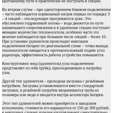
кратчайшему пути и практически не поступать в секции.
Во втором случае – при одностороннем боковом подключении
– часто наблюдается нормальный нагрев первых по порядку 3
– 4 секций – последующие прогреваются хуже. Это
обусловлено гидравликой потока – вода движется по пути
наименьшего сопротивления и в удаленные секции поступает
меньшее количество теплоносителя, особенно часто это
явление наблюдается при большом числе секций – более 10.
При установке удлинителя происходит имитация
подключения батареи по диагональной схеме – точка выхода
теплоносителя смещается в противоположный подаче угол
радиатора, эффективность работы устройства повышается.
Конструктивно зонд (удлинитель) узла подключения
представляет из себя трубку, присоединяемую к патрубку
узла.
Другой тип удлинителя – проходная заглушка с резьбовым
патрубком. Заглушка устанавливается вместо стандартной
заглушки, в резьбовой патрубок вворачивается труба из
полимера или меди и вводится внутрь коллектора батареи.
Этот тип удлинителей можно приобрести в заводском
исполнении, стоимость его варьируется от 250 до 300 рублей,
в некоторых случаях изделия изготавливают самостоятельно.