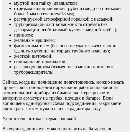
муфтой под пайку (двадцаткой);
отрезком водопроводной трубы из меди со стенками
более 1 мм и сечением 18 мм;
регулируемой атмосферной горелкой с насадкой;
труборезом (он даст возможность отрезать без
деформации необходимый кусочек медной трубы);
припоем;
железным ершиком;
фаскоснимателем (без него не удастся качественно
удалить заусенцы на торцах трубного изделия);
жёсткой щеточкой;
силиконовой прокладкой;
развальцовщиком (взамен него можно применять
труборасширитель).
Сейчас, когда вы полноценно подготовились, можно начать
процесс восстановления нормальной работоспособности
отопительного прибора из биметалла. Перекрываете
запорную арматуру на трубах, идущих к батарее. Если
воплощена однотрубная схема подсоединения, закрываете
один кран. Потом нужно слить с радиатора воду.
Удлинитель потока с термоголовкой
В теории удлинитель можно поставить на батарею, не