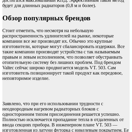
достигался максимальный КПД. Эффективным такой метод
будет для длинных радиаторов (0,8 м и более).
Обзор популярных брендов
Стоит отметить, что несмотря на небольшую
распространенность удлинителей на рынке, некоторые
компании все же производят их. Обычно это крупные
изготовители, которые могут сбалансировать издержки. Все
такие компании производят устройства с так называемым
правым и левым исполнением, что позволяет обустраивать
отопительную систему без лишних проблем. Под брендом
Valtec сейчас широко продвигается модель VT. 503. Сам
изготовитель позиционирует такой продукт как передовое,
неповторимое изделие.
Заявлено, что при его использовании трудности с
неоднородным нагревом радиаторных блоков с
односторонним типом присоединения решается успешно.
Полностью исключается пропадание тепла в отдаленных от
ввода секциях прибора. В инженерном плане VT. 503 —
изготовленная из латуни футорка с никелевым покрытием. Ее