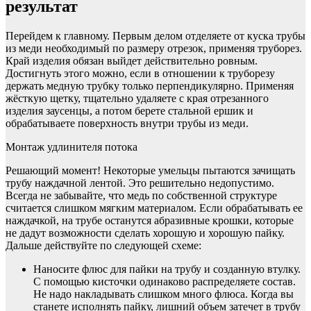
результат
Перейдем к главному. Первым делом отделяете от куска трубы
из меди необходимый по размеру отрезок, применяя труборез.
Край изделия обязан выйдет действительно ровным.
Достигнуть этого можно, если в отношении к труборезу
держать медную трубку только перпендикулярно. Применяя
жёсткую щетку, тщательно удаляете с края отрезанного
изделия заусенцы, а потом берете стальной ершик и
обрабатываете поверхность внутри трубы из меди.
Монтаж удлинителя потока
Решающий момент! Некоторые умельцы пытаются зачищать
трубу наждачной лентой. Это решительно недопустимо.
Всегда не забывайте, что медь по собственной структуре
считается слишком мягким материалом. Если обрабатывать ее
наждачкой, на трубе останутся абразивные крошки, которые
не дадут возможности сделать хорошую и хорошую пайку.
Дальше действуйте по следующей схеме:
Наносите флюс для пайки на трубу и созданную втулку.
С помощью кисточки одинаково распределяете состав.
Не надо накладывать слишком много флюса. Когда вы
станете исполнять пайку, лишний объем затечет в трубу