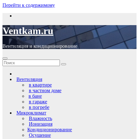
Перейти к содержимому
Ventkam.ru
Вентиляция и кондиционирование
Вентиляция
в квартире
в частном доме
в бане
в гараже
в погребе
Микроклимат
Влажность
Ионизация
Кондиционирование
Осушение