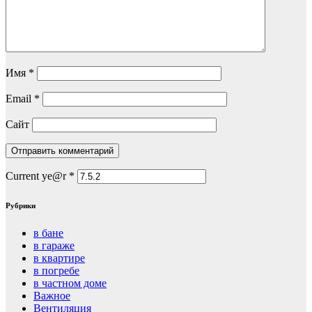
Имя
*
Email
*
Сайт
Current ye@r
*
Рубрики
в бане
в гараже
в квартире
в погребе
в частном доме
Важное
Вентиляция