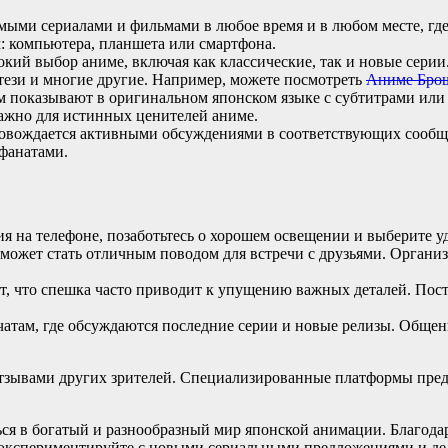
мыми сериалами и фильмами в любое время и в любом месте, где
: компьютера, планшета или смартфона.
ий выбор аниме, включая как классические, так и новые серии.
нтези и многие другие. Например, можете посмотреть
Аниме Бро
 показывают в оригинальном японском языке с субтитрами или 
важно для истинных ценителей аниме.
овождается активными обсуждениями в соответствующих сообще
фанатами.
 на телефоне, позаботьтесь о хорошем освещении и выберите уд
ожет стать отличным поводом для встречи с друзьями. Организ
, что спешка часто приводит к упущению важных деталей. Поста
чатам, где обсуждаются последние серии и новые релизы. Обще
с отзывами других зрителей. Специализированные платформы пре
ься в богатый и разнообразный мир японской анимации. Благод
я, экспериментируйте с новыми сериальными предложениями и д