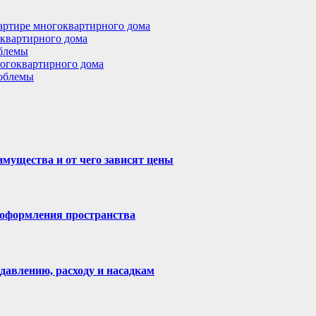
артире многоквартирного дома
оквартирного дома
облемы
ногоквартирного дома
роблемы
имущества и от чего зависят цены
 оформления пространства
давлению, расходу и насадкам