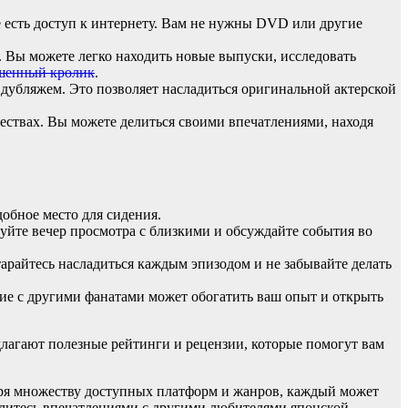
 есть доступ к интернету. Вам не нужны DVD или другие
 Вы можете легко находить новые выпуски, исследовать
шенный кролик
.
дубляжем. Это позволяет насладиться оригинальной актерской
ствах. Вы можете делиться своими впечатлениями, находя
обное место для сидения.
уйте вечер просмотра с близкими и обсуждайте события во
райтесь насладиться каждым эпизодом и не забывайте делать
ние с другими фанатами может обогатить ваш опыт и открыть
длагают полезные рейтинги и рецензии, которые помогут вам
аря множеству доступных платформ и жанров, каждый может
елитесь впечатлениями с другими любителями японской