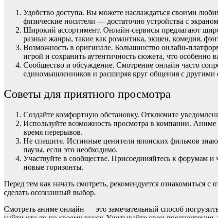
Удобство доступа. Вы можете наслаждаться своими люби
физические носители — достаточно устройства с экраном
Широкий ассортимент. Онлайн-сервисы предлагают широк
разные жанры, такие как романтика, экшен, комедия, фэ
Возможность в оригинале. Большинство онлайн-платформ
игрой и сохранить аутентичность сюжета, что особенно 
Сообщество и обсуждение. Смотрение онлайн часто сопр
единомышленников и расширяя круг общения с другими 
Советы для приятного просмотра
Создайте комфортную обстановку. Отключите уведомления
Используйте возможность просмотра в компании. Аниме м
время перерывов.
Не спешите. Истинные ценители японских фильмов знают
паузы, если это необходимо.
Участвуйте в сообществе. Присоединяйтесь к форумам и 
новые горизонты.
Перед тем как начать смотреть, рекомендуется ознакомиться 
сделать осознанный выбор.
Смотреть аниме онлайн — это замечательный способ погрузит
найти что-то по своему вкусу. Учитывайте свои предпочтени