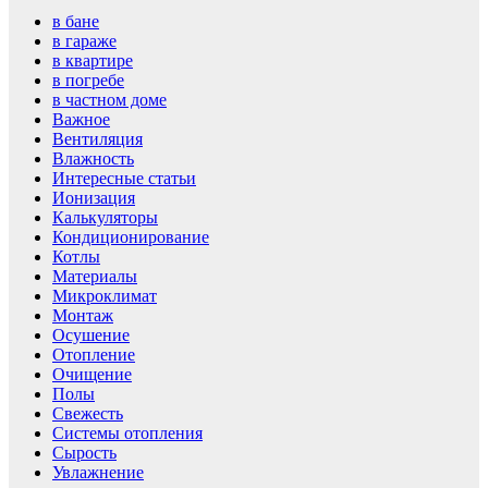
в бане
в гараже
в квартире
в погребе
в частном доме
Важное
Вентиляция
Влажность
Интересные статьи
Ионизация
Калькуляторы
Кондиционирование
Котлы
Материалы
Микроклимат
Монтаж
Осушение
Отопление
Очищение
Полы
Свежесть
Системы отопления
Сырость
Увлажнение