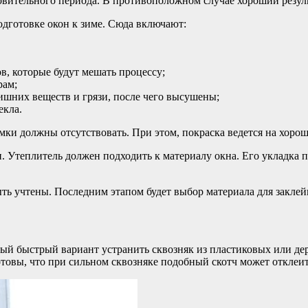
овительного периода. В противоположном случае хороший резул
одготовке окон к зиме. Сюда включают:
, которые будут мешать процессу;
рам;
шних веществ и грязи, после чего высушены;
екла.
мки должны отсутствовать. При этом, покраска ведется на хор
н. Утеплитель должен подходить к материалу окна. Его укладка
ть учтены. Последним этапом будет выбор материала для заклейк
й быстрый вариант устранить сквозняк из пластиковых или дер
отовы, что при сильном сквозняке подобный скотч может отклеит