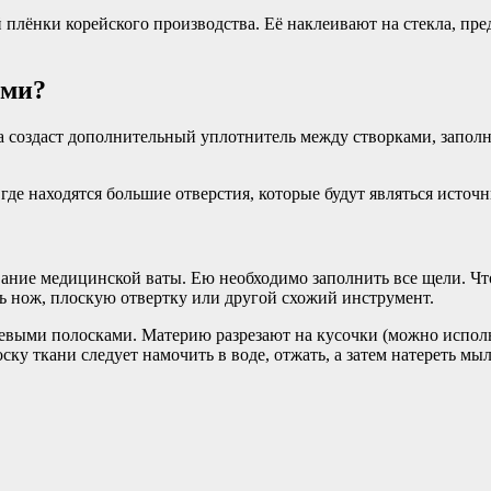
лёнки корейского производства. Её наклеивают на стекла, пре
ами?
а создаст дополнительный уплотнитель между створками, запол
 где находятся большие отверстия, которые будут являться источ
ние медицинской ваты. Ею необходимо заполнить все щели. Что
ь нож, плоскую отвертку или другой схожий инструмент.
невыми полосками. Материю разрезают на кусочки (можно исполь
ку ткани следует намочить в воде, отжать, а затем натереть мы