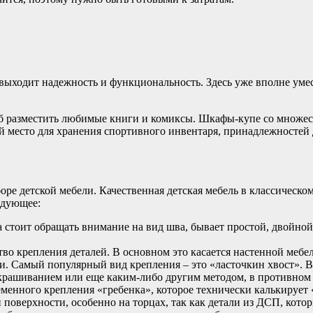
выходит надежность и функциональность. Здесь уже вполне уме
б разместить любимые книги и комиксы. Шкафы-купе со множест
 место для хранения спортивного инвентаря, принадлежностей д
оре детской мебели. Качественная детская мебель в классическ
едующее:
а стоит обращать внимание на вид шва, бывает простой, двойн
ство крепления деталей. В основном это касается настенной мебе
и. Самый популярный вид крепления – это «ласточкин хвост». В
акрашиванием или еще каким-либо другим методом, в противном с
енного крепления «гребенка», которое технически калькирует 
 поверхности, особенно на торцах, так как детали из ДСП, кото