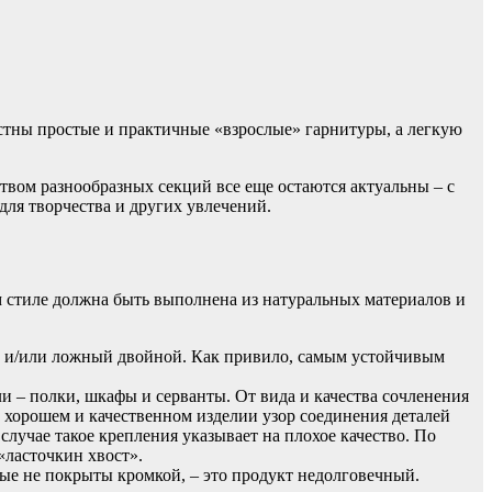
стны простые и практичные «взрослые» гарнитуры, а легкую
вом разнообразных секций все еще остаются актуальны – с
ля творчества и других увлечений.
ом стиле должна быть выполнена из натуральных материалов и
ой и/или ложный двойной. Как привило, самым устойчивым
ли – полки, шкафы и серванты. От вида и качества сочленения
 хорошем и качественном изделии узор соединения деталей
лучае такое крепления указывает на плохое качество. По
«ласточкин хвост».
рые не покрыты кромкой, – это продукт недолговечный.