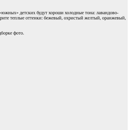
«южных» детских будут хороши холодные тона: лавандово-
ерите теплые оттенки: бежевый, охристый желтый, оранжевый,
дборке фото.