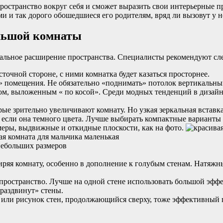
пространство вокруг себя и сможет выразить свои интерьерные 
 и так дорого обошедшиеся его родителям, вряд ли вызовут у не
льшой комнаты
зуальное расширение пространства. Специалисты рекомендуют 
точной стороне, с ними комнатка будет казаться просторнее.
 помещения. Не обязательно «поднимать» потолок вертикальны
ом, выложенным « по косой». Среди модных тенденций в дизайне
ые зрительно увеличивают комнату. Но узкая зеркальная вставка
 если она темного цвета. Лучше выбирать компактные варианты 
еры, выдвижные и откидные плоскости, как на фото.
иряя комнату, особенно в дополнение к голубым стенам. Натяжн
ространство. Лучше на одной стене использовать большой эффе
раздвинут» стены.
 или рисунок стен, продолжающийся сверху, тоже эффективный 