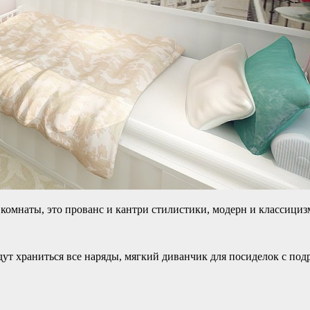
омнаты, это прованс и кантри стилистики, модерн и классициз
дут храниться все наряды, мягкий диванчик для посиделок с под