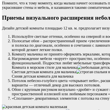
Помните, что к тому моменту, когда малыш начнет осознавать 
украсившие стены и мебель, и казавшиеся такими симпатичными
Приемы визуального расширения небо
Дизайн детской комнаты площадью 12 кв. м. предполагает ви
Используйте светлые оттенки, особенно на северной и вос
Полосатые обои – распространенный прием «увеличения»
и полоска по диагонали, особенно в сочетании с ламинат
которой делают легкие полки.
Комнату мальчика не принято оформлять зеркалами, котор
Нагромождение мебели «ворует» пространство, особенно
функциональной. Подростки любят мебельные трансформ
Комната в морском стиле для мальчика
Светлая детская комната для мальчика
Синяя детская комната для мальчика
Потолок небесно-голубого цвета «открывает небо», расш
варианты — отличный декор для высоких потолков.
Обои с крупным рисунком визуально «дробят» и сужают п
пространственной иллюзией или любимым персонажем «
«Сползание» декоративных элементов с потолка на стену