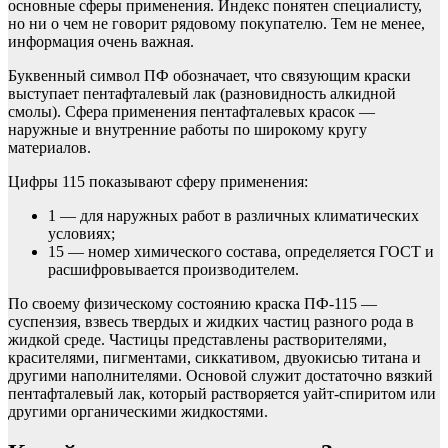
основные сферы применения. Индекс понятен специалисту,
но ни о чем не говорит рядовому покупателю. Тем не менее,
информация очень важная.
Буквенный символ ПФ обозначает, что связующим краски
выступает пентафталевый лак (разновидность алкидной
смолы). Сфера применения пентафталевых красок —
наружные и внутренние работы по широкому кругу
материалов.
Цифры 115 показывают сферу применения:
1 — для наружных работ в различных климатических
условиях;
15 — номер химического состава, определяется ГОСТ и
расшифровывается производителем.
По своему физическому состоянию краска ПФ-115 —
суспензия, взвесь твердых и жидких частиц разного рода в
жидкой среде. Частицы представлены растворителями,
красителями, пигментами, сиккативом, двуокисью титана и
другими наполнителями. Основой служит достаточно вязкий
пентафталевый лак, который растворяется уайт-спиритом или
другими органическими жидкостями.