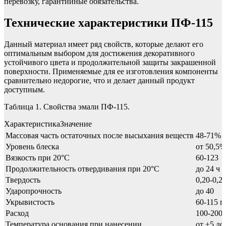
перевозку, гарантийные обязательства.
Технические характеристики ПФ-115
Данный материал имеет ряд свойств, которые делают его
оптимальным выбором для достижения декоративного
устойчивого цвета и продолжительной защиты закрашенной
поверхности. Применяемые для ее изготовления компоненты
сравнительно недорогие, что и делает данный продукт
доступным.
Таблица 1. Свойства эмали ПФ-115.
ХарактеристикаЗначение
Массовая часть остаточных после высыхания веществ
48-71%
Уровень блеска
от 50,5%
Вязкость при 20°C
60-123
Продолжительность отвердивания при 20°C
до 24 ч
Твердость
0,20-0,2
Ударопрочность
до 40
Укрывистость
60-115 г
Расход
100-200 
Температура основания при нанесении
от +5 до