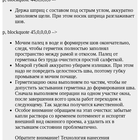
Держа шприц с составом под острым углом, аккуратно
заполняем щели. При этом носик шприца разглаживает
шов.
p, blockquote 45,0,0,0,0 –>
Мочим палец в воде и формируем шов окончательно,
следя, чтобы герметик полностью заполнял
пространство между рамой и откосом. Палец от
герметика без труда очистится простой салфеткой.
Мокрой губкой аккуратно убираем излишки. При этом
надо не повредить целостность шва, поэтому губку
промываем и мочим почаще.
Герметизацию окна выполняем по частям, чтобы не
допустить застывания герметика до формирования шва.
Сначала выполняем операции на одном участке окна,
после завершения всего цикла работ переходим к
следующему. Так заделка получится качественной.
Особое внимание обращаем на этап очистки: забытые
капли раствора со временем потемнеют и испортят
внешний вид оконного проема, а удалить их в
застывшем состоянии проблематично.
Обратите внимание! Технология нанесения