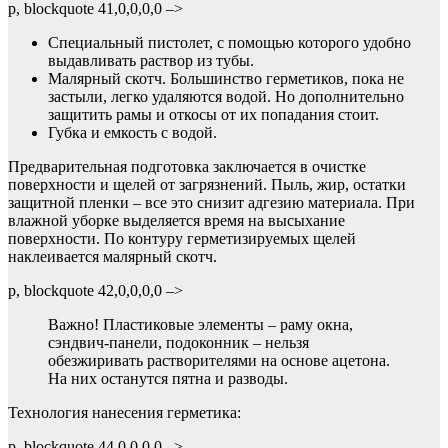
p, blockquote 41,0,0,0,0 –>
Специальный пистолет, с помощью которого удобно
выдавливать раствор из тубы.
Малярный скотч. Большинство герметиков, пока не
застыли, легко удаляются водой. Но дополнительно
защитить рамы и откосы от их попадания стоит.
Губка и емкость с водой.
Предварительная подготовка заключается в очистке
поверхности и щелей от загрязнений. Пыль, жир, остатки
защитной пленки – все это снизит адгезию материала. При
влажной уборке выделяется время на высыхание
поверхности. По контуру герметизируемых щелей
наклеивается малярный скотч.
p, blockquote 42,0,0,0,0 –>
Важно! Пластиковые элементы – раму окна,
сэндвич-панели, подоконник – нельзя
обезжиривать растворителями на основе ацетона.
На них останутся пятна и разводы.
Технология нанесения герметика:
p, blockquote 44,0,0,0,0 –>