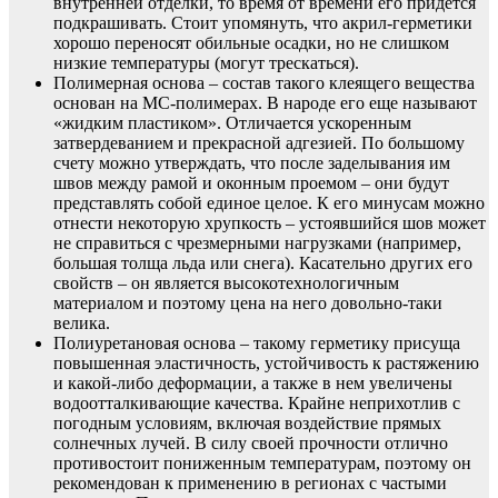
внутренней отделки, то время от времени его придется
подкрашивать. Стоит упомянуть, что акрил-герметики
хорошо переносят обильные осадки, но не слишком
низкие температуры (могут трескаться).
Полимерная основа – состав такого клеящего вещества
основан на МС-полимерах. В народе его еще называют
«жидким пластиком». Отличается ускоренным
затвердеванием и прекрасной адгезией. По большому
счету можно утверждать, что после заделывания им
швов между рамой и оконным проемом – они будут
представлять собой единое целое. К его минусам можно
отнести некоторую хрупкость – устоявшийся шов может
не справиться с чрезмерными нагрузками (например,
большая толща льда или снега). Касательно других его
свойств – он является высокотехнологичным
материалом и поэтому цена на него довольно-таки
велика.
Полиуретановая основа – такому герметику присуща
повышенная эластичность, устойчивость к растяжению
и какой-либо деформации, а также в нем увеличены
водоотталкивающие качества. Крайне неприхотлив с
погодным условиям, включая воздействие прямых
солнечных лучей. В силу своей прочности отлично
противостоит пониженным температурам, поэтому он
рекомендован к применению в регионах с частыми