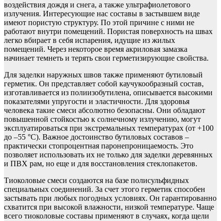
воздействия дождя и снега, а также ультрафиолетового
излучения. Интересующие нас составы в застывшем виде
имеют пористую структуру. По этой причине с ними не
работают внутри помещений. Пористая поверхность на швах
легко вбирает в себя испарения, идущие из жилых
помещений. Через некоторое время акриловая замазка
начинает темнеть и терять свои герметизирующие свойства.
Для заделки наружных швов также применяют бутиловый
герметик. Он представляет собой каучукообразный состав,
изготавливается из полиизобутилена, описывается высокими
показателями упругости и эластичности. Для здоровья
человека такие смеси абсолютно безопасны. Они обладают
повышенной стойкостью к солнечному излучению, могут
эксплуатироваться при экстремальных температурах (от +100
до –55 °С). Важное достоинство бутиловых составов –
практически стопроцентная паронепроницаемость. Это
позволяет использовать их не только для заделки деревянных
и ПВХ рам, но еще и для восстановления стеклопакетов.
Тиоколовые смеси создаются на базе полисульфидных
специальных соединений. За счет этого герметик способен
застывать при любых погодных условиях. Он гарантированно
схватится при высокой влажности, низкой температуре. Чаще
всего тиоколовые составы применяют в случаях, когда щели