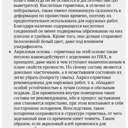
(благо навсегда он не останется и достаточно быстро
выветрится). Кислотные герметики, в отличие от
нейтральных, также имеют пониженную склонность к
деформации по прошествии времени, поэтому их
предпочтительнее использовать для наружных работ.
Благодаря наличию содержащихся кислотных
соединений он менее подвержены образованию на них
плесени и грибков. Кроме того, они дольше сохраняют
белоснежной белый цвет, даже под влиянием
ультрафиолета.
Акриловая основа – герметики на этой основе также
неплохо взаимодействуют с изделиями из ПВХ, в
принципе, даже мало в чем уступают вышеописанным в
плане свойств прочности. По своему составу являются
довольно эластичными, а в незастывшем состоянии их
легко убрать (попросту смыть). Акрил-герметики
рекомендованы для наружных работ, т. к. обладают
особой устойчивостью к лучам солнца и обильным
осадкам. Для применения внутри помещения такие
составы не рекомендованы, ибо в процесс застывания
они становятся пористыми, при этом впитывают в себя
посторонние испарения. Впоследствии, такие
испарения сохраняются в структуре герметика, от чего
заделанный шов со временем начет темнеть. Таким
образом, если акриловый клей применялся для