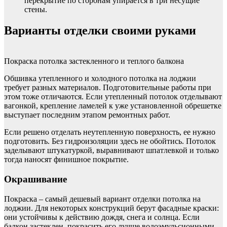
перекрытие по сторонам упирается в три несущие
стены.
Варианты отделки своими руками
Покраска потолка застекленного и теплого балкона
Обшивка утепленного и холодного потолка на лоджии
требует разных материалов. Подготовительные работы при
этом тоже отличаются. Если утепленный потолок отделывают
вагонкой, крепление ламелей к уже установленной обрешетке
выступает последним этапом ремонтных работ.
Если решено отделать неутепленную поверхность, ее нужно
подготовить. Без гидроизоляции здесь не обойтись. Потолок
заделывают штукатуркой, выравнивают шпатлевкой и только
тогда наносят финишное покрытие.
Окрашивание
Покраска – самый дешевый вариант отделки потолка на
лоджии. Для некоторых конструкций берут фасадные краски:
они устойчивы к действию дождя, снега и солнца. Если
балкон застеклен, покрасить его лучше водоэмульсионными