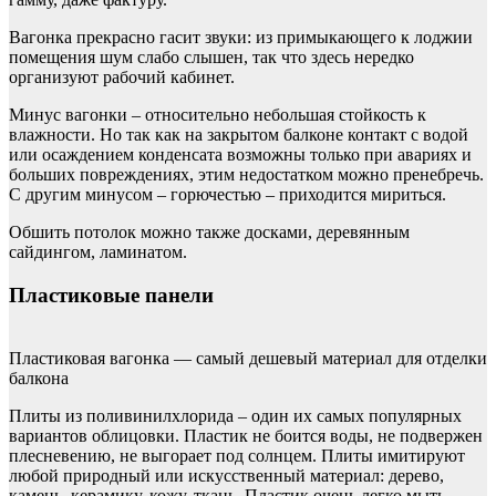
Вагонка прекрасно гасит звуки: из примыкающего к лоджии
помещения шум слабо слышен, так что здесь нередко
организуют рабочий кабинет.
Минус вагонки – относительно небольшая стойкость к
влажности. Но так как на закрытом балконе контакт с водой
или осаждением конденсата возможны только при авариях и
больших повреждениях, этим недостатком можно пренебречь.
С другим минусом – горючестью – приходится мириться.
Обшить потолок можно также досками, деревянным
сайдингом, ламинатом.
Пластиковые панели
Пластиковая вагонка — самый дешевый материал для отделки
балкона
Плиты из поливинилхлорида – один их самых популярных
вариантов облицовки. Пластик не боится воды, не подвержен
плесневению, не выгорает под солнцем. Плиты имитируют
любой природный или искусственный материал: дерево,
камень, керамику, кожу, ткань. Пластик очень легко мыть.