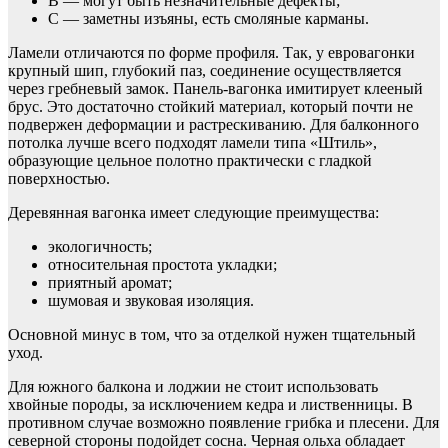
В — могут быть незначительные дефекты;
С — заметны изъяны, есть смоляные карманы.
Ламели отличаются по форме профиля. Так, у евровагонки
крупный шип, глубокий паз, соединение осуществляется
через гребневый замок. Панель-вагонка имитирует клееный
брус. Это достаточно стойкий материал, который почти не
подвержен деформации и растрескиванию. Для балконного
потолка лучше всего подходят ламели типа «Штиль»,
образующие цельное полотно практически с гладкой
поверхностью.
Деревянная вагонка имеет следующие преимущества:
экологичность;
относительная простота укладки;
приятный аромат;
шумовая и звуковая изоляция.
Основной минус в том, что за отделкой нужен тщательный
уход.
Для южного балкона и лоджии не стоит использовать
хвойные породы, за исключением кедра и лиственницы. В
противном случае возможно появление грибка и плесени. Для
северной стороны подойдет сосна. Черная ольха обладает