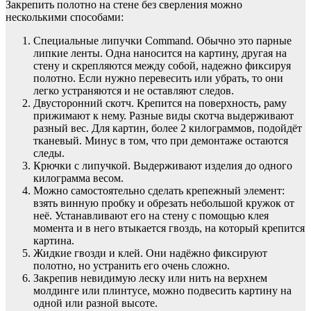
Закрепить полотно на стене без сверления можно
несколькими способами:
Специальные липучки Command. Обычно это парные
липкие ленты. Одна наносится на картину, другая на
стену и скрепляются между собой, надежно фиксируя
полотно. Если нужно перевесить или убрать, то они
легко устраняются и не оставляют следов.
Двусторонний скотч. Крепится на поверхность, раму
прижимают к нему. Разные виды скотча выдерживают
разный вес. Для картин, более 2 килограммов, подойдёт
тканевый. Минус в том, что при демонтаже остаются
следы.
Крючки с липучкой. Выдерживают изделия до одного
килограмма весом.
Можно самостоятельно сделать крепежный элемент:
взять винную пробку и обрезать небольшой кружок от
неё. Устанавливают его на стену с помощью клея
момента и в него втыкается гвоздь, на который крепится
картина.
Жидкие гвозди и клей. Они надёжно фиксируют
полотно, но устранить его очень сложно.
Закрепив невидимую леску или нить на верхнем
молдинге или плинтусе, можно подвесить картину на
одной или разной высоте.