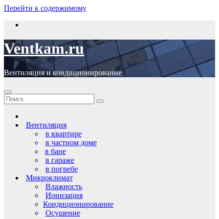
Перейти к содержимому
Ventkam.ru
Вентиляция и кондиционирование
Вентиляция
в квартире
в частном доме
в бане
в гараже
в погребе
Микроклимат
Влажность
Ионизация
Кондиционирование
Осушение