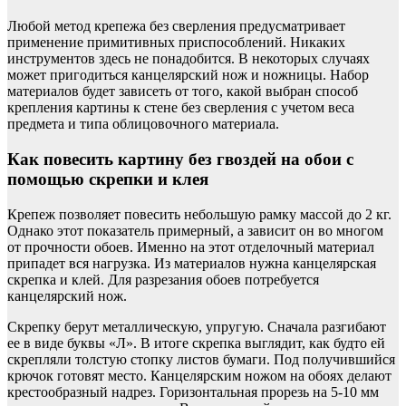
Любой метод крепежа без сверления предусматривает
применение примитивных приспособлений. Никаких
инструментов здесь не понадобится. В некоторых случаях
может пригодиться канцелярский нож и ножницы. Набор
материалов будет зависеть от того, какой выбран способ
крепления картины к стене без сверления с учетом веса
предмета и типа облицовочного материала.
Как повесить картину без гвоздей на обои с
помощью скрепки и клея
Крепеж позволяет повесить небольшую рамку массой до 2 кг.
Однако этот показатель примерный, а зависит он во многом
от прочности обоев. Именно на этот отделочный материал
припадет вся нагрузка. Из материалов нужна канцелярская
скрепка и клей. Для разрезания обоев потребуется
канцелярский нож.
Скрепку берут металлическую, упругую. Сначала разгибают
ее в виде буквы «Л». В итоге скрепка выглядит, как будто ей
скрепляли толстую стопку листов бумаги. Под получившийся
крючок готовят место. Канцелярским ножом на обоях делают
крестообразный надрез. Горизонтальная прорезь на 5-10 мм