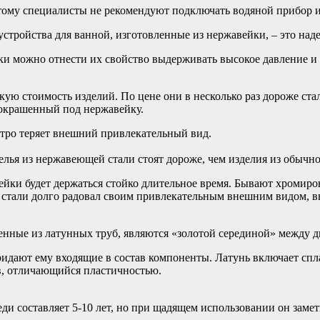
этому специалисты не рекомендуют подключать водяной прибор и
тройства для ванной, изготовленные из нержавейки, – это наде
 можно отнести их свойство выдерживать высокое давление и 
кую стоимость изделий. По цене они в несколько раз дороже с
 окрашенный под нержавейку.
тро теряет внешний привлекательный вид.
лья из нержавеющей стали стоят дороже, чем изделия из обычно
вейки будет держаться стойко длительное время. Бывают хроми
 стали долго радовал своим привлекательным внешним видом, 
нные из латунных труб, являются «золотой серединой» между д
идают ему входящие в состав компоненты. Латунь включает спла
в, отличающийся пластичностью.
ди составляет 5-10 лет, но при щадящем использовании он заме