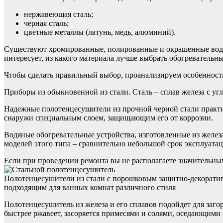
нержавеющая сталь;
черная сталь;
цветные металлы (латунь, медь, алюминий).
Существуют хромированные, полированные и окрашенные водян
интересует, из какого материала лучше выбрать обогревательн
Чтобы сделать правильный выбор, проанализируем особенност
Приборы из обыкновенной из стали. Сталь – сплав железа с уг
Надежные полотенцесушители из прочной черной стали практи
снаружи специальным слоем, защищающим его от коррозии.
Водяные обогревательные устройства, изготовленные из желез
моделей этого типа – сравнительно небольшой срок эксплуатац
Если при проведении ремонта вы не располагаете значительным
Полотенцесушители из стали с порошковым защитно-декорати
подходящим для ванных комнат различного стиля
Полотенцесушитель из железа и его сплавов подойдет для заго
быстрее ржавеет, засоряется примесями и солями, оседающими