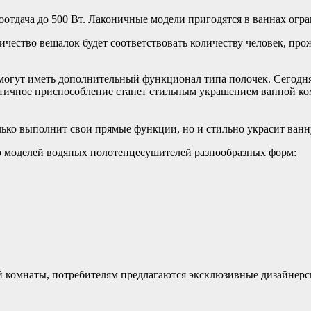
оотдача до 500 Вт. Лаконичные модели пригодятся в ваннах ог
личество вешалок будет соответствовать количеству человек, п
огут иметь дополнительный функционал типа полочек. Сегодня
ктичное приспособление станет стильным украшением ванной ко
ько выполнит свои прямые функции, но и стильно украсит ван
р моделей водяных полотенцесушителей разнообразных форм:
й комнаты, потребителям предлагаются эксклюзивные дизайнер