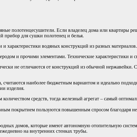
ые полотенцесушители. Если владелец дома или квартиры реши
ый прибор для сушки полотенец и белья.
и и характеристики водяных конструкций из разных материалов.
леродом и прочими элементами. Технические характеристики и с
чески не отличаются от конструкций из обычной нержавейки. 
а, считаются наиболее бюджетным вариантом и идеально подход
ии изделия.
 количеством средств, тогда железный агрегат – самый оптимал
вным покрытием пользуются повышенным спросом благодаря не
родных домов, которые имеют автономную отопительную систему. 
 ежедневно на внутренних стенках трубы.