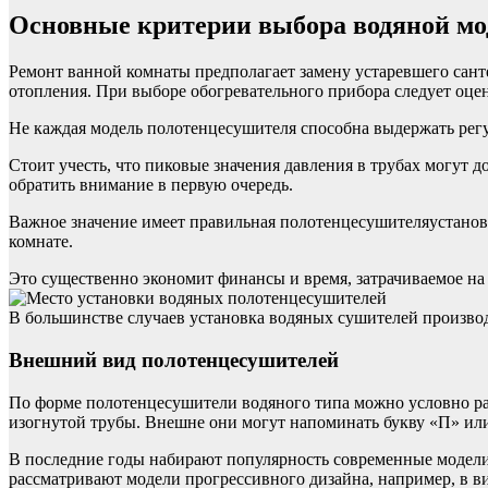
Основные критерии выбора водяной мо
Ремонт ванной комнаты предполагает замену устаревшего сант
отопления. При выборе обогревательного прибора следует оце
Не каждая модель полотенцесушителя способна выдержать рег
Стоит учесть, что пиковые значения давления в трубах могут д
обратить внимание в первую очередь.
Важное значение имеет правильная полотенцесушителяустанов
комнате.
Это существенно экономит финансы и время, затрачиваемое н
В большинстве случаев установка водяных сушителей производ
Внешний вид полотенцесушителей
По форме полотенцесушители водяного типа можно условно раз
изогнутой трубы. Внешне они могут напоминать букву «П» ил
В последние годы набирают популярность современные модели
рассматривают модели прогрессивного дизайна, например, в в