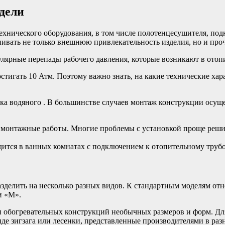
дели
ехнического оборудования, в том числе полотенцесушителя, под
нивать не только внешнюю привлекательность изделия, но и проч
улярные перепады рабочего давления, которые возникают в ото
остигать 10 Атм. Поэтому важно знать, на какие технические ха
ка водяного . В большинстве случаев монтаж конструкции осущ
а монтажные работы. Многие проблемы с установкой проще решит
ится в ванных комнатах с подключением к отопительному трубо
делить на несколько разных видов. К стандартным моделям отн
и «М».
 обогревательных конструкций необычных размеров и форм. Дл
иде зигзага или лесенки, представленные производителями в ра