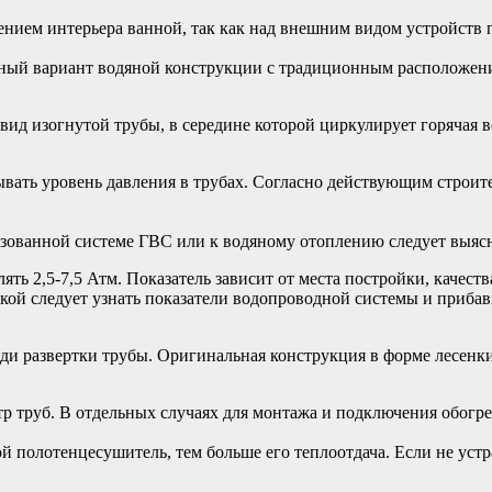
нием интерьера ванной, так как над внешним видом устройств 
ный вариант водяной конструкции с традиционным расположен
ид изогнутой трубы, в середине которой циркулирует горячая в
ывать уровень давления в трубах. Согласно действующим строи
зованной системе ГВС или к водяному отоплению следует выясн
ть 2,5-7,5 Атм. Показатель зависит от места постройки, качест
пкой следует узнать показатели водопроводной системы и приба
и развертки трубы. Оригинальная конструкция в форме лесенки 
р труб. В отдельных случаях для монтажа и подключения обогре
й полотенцесушитель, тем больше его теплоотдача. Если не устр