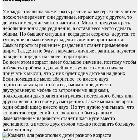
У каждого малыша может быть разный характер. Если у детей
похож темперамент, они дружные, играют друг с другом, то
делить помещение можно частично. Можно предусмотреть
небольшие зоны для уединения, а оставшееся место сделать
общим. Но бывают ситуации, когда дети ссорятся, дерутся, то
тут лучше по максимуму выделить личное пространство.
Самым простым решением разделения станет применение
ширм. Так дети не будут нарушать личные границы, научатся
наводить порядок на своей территории.
Во всем этом возраст имеет большое значение, поэтому чтобы
избежать проблем в дальнейшем, лучше с самого начала
приучать к мысли, что у них будет одна детская на двоих.
Если помещение малогабаритное, то вместо двух
односпальных кроватей всегда можно предпочесть
двухуровневую мебель со встроенными ящиками,
подходящими для хранения игрушек, постельного белья или
других вещей по своему усмотрению. Также можно выбрать
один общий шкаф вместо двух. Но тут нужно учитывать, что
количество отделений, полок должно быть равным.
Замечательным вариантом станет шкаф-купе вместо
распашного, а вместо двух столов можно поставить большую
рабочую зону.