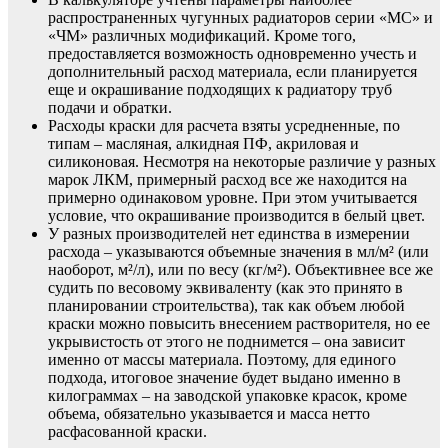
распространенных чугунных радиаторов серии «МС» и
«ЧМ» различных модификаций. Кроме того,
предоставляется возможность одновременно учесть и
дополнительный расход материала, если планируется
еще и окрашивание подходящих к радиатору труб
подачи и обратки.
Расходы краски для расчета взяты усредненные, по
типам – масляная, алкидная ПФ, акриловая и
силиконовая. Несмотря на некоторые различие у разных
марок ЛКМ, примерный расход все же находится на
примерно одинаковом уровне. При этом учитывается
условие, что окрашивание производится в белый цвет.
У разных производителей нет единства в измерении
расхода – указываются объемные значения в мл/м² (или
наоборот, м²/л), или по весу (кг/м²). Объективнее все же
судить по весовому эквиваленту (как это принято в
планировании строительства), так как объем любой
краски можно повысить внесением растворителя, но ее
укрывистость от этого не поднимется – она зависит
именно от массы материала. Поэтому, для единого
подхода, итоговое значение будет выдано именно в
килограммах – на заводской упаковке красок, кроме
объема, обязательно указывается и масса нетто
расфасованной краски.