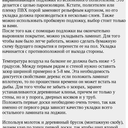
делается с целью пароизоляции. Кстати, полиэтилен или
пленку ПВХ порой заменяют рельефным картоном, но его
укладка должна производиться в несколько слоев. Также
можно использовать пробковую подложку, выбор стоит только
за вами.
После того как с помощью подложки вы окончательно
выровняли покрытие, можно укладывать ламинат. Для того
чтобы вам было легче работать, можно сделать бумажную
схему будущего покрытия и перенести ее на пол. Укладка
начинается с противоположной от выхода стороны.
Температура воздуха на балконе не должна быть ниже +5
градусов. Между первым рядом и стеной нужно оставить
зазор шириной примерно в 5-8 мм. Эта необходимость
диктуется свойствами дерева: если положить ламинат
вплотную, то по прошествии времени он может встать на
дыбы. Для того чтобы не забыть о зазорах, заранее
устанавливаются деревянные клинья, причем не только у
стены, но и у порога, дверных косяков и у труб.
Положить первые доски необходимо очень точно, так как
именно от первого ряда зависит качество укладки всего
остального ламината на лоджии.
Используя молоток и деревянный брусок (монтажную скобу),
делаем удар по торцу первой доски, так чтобы шип второй