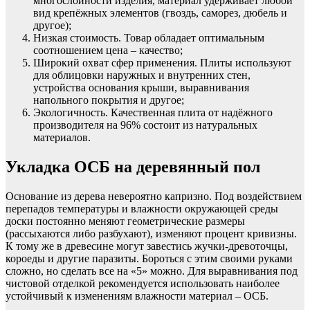
многослойности изделия, материал удерживает любой
вид крепёжных элементов (гвоздь, саморез, дюбель и
другое);
Низкая стоимость. Товар обладает оптимальным
соотношением цена – качество;
Широкий охват сфер применения. Плиты используют
для облицовки наружных и внутренних стен,
устройства основания крыши, выравнивания
напольного покрытия и другое;
Экологичность. Качественная плита от надёжного
производителя на 96% состоит из натуральных
материалов.
Укладка ОСБ на деревянный пол
Основание из дерева невероятно капризно. Под воздействием
перепадов температуры и влажности окружающей среды
доски постоянно меняют геометрические размеры
(рассыхаются либо разбухают), изменяют процент кривизны.
К тому же в древесине могут завестись жучки-древоточцы,
короеды и другие паразиты. Бороться с этим своими руками
сложно, но сделать все на «5» можно. Для выравнивания под
чистовой отделкой рекомендуется использовать наиболее
устойчивый к изменениям влажности материал – ОСБ.