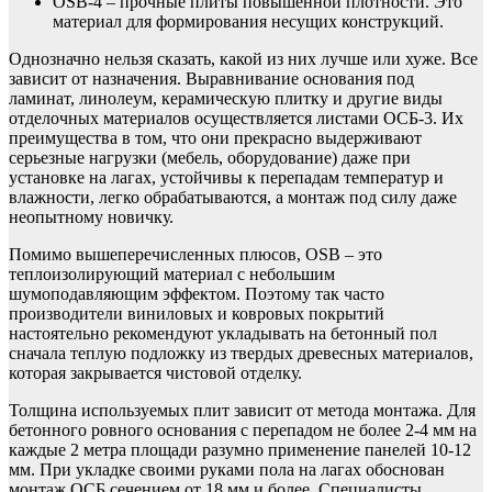
OSB-4 – прочные плиты повышенной плотности. Это
материал для формирования несущих конструкций.
Однозначно нельзя сказать, какой из них лучше или хуже. Все
зависит от назначения. Выравнивание основания под
ламинат, линолеум, керамическую плитку и другие виды
отделочных материалов осуществляется листами ОСБ-3. Их
преимущества в том, что они прекрасно выдерживают
серьезные нагрузки (мебель, оборудование) даже при
установке на лагах, устойчивы к перепадам температур и
влажности, легко обрабатываются, а монтаж под силу даже
неопытному новичку.
Помимо вышеперечисленных плюсов, OSB – это
теплоизолирующий материал с небольшим
шумоподавляющим эффектом. Поэтому так часто
производители виниловых и ковровых покрытий
настоятельно рекомендуют укладывать на бетонный пол
сначала теплую подложку из твердых древесных материалов,
которая закрывается чистовой отделку.
Толщина используемых плит зависит от метода монтажа. Для
бетонного ровного основания с перепадом не более 2-4 мм на
каждые 2 метра площади разумно применение панелей 10-12
мм. При укладке своими руками пола на лагах обоснован
монтаж ОСБ сечением от 18 мм и более. Специалисты