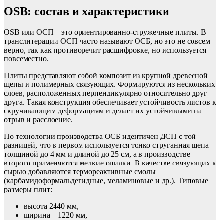
OSB: состав и характеристики
OSB или ОСП – это ориентированно-стружечные плиты. В
транслитерации ОСП часто называют ОСБ, но это не совсем
верно, так как противоречит расшифровке, но используется
повсеместно.
Плиты представляют собой композит из крупной древесной
щепы и полимерных связующих. Формируются из нескольких
слоев, расположенных перпендикулярно относительно друг
друга. Такая конструкция обеспечивает устойчивость листов к
скручивающим деформациям и делает их устойчивыми на
отрыв и расслоение.
По технологии производства ОСБ идентичен ДСП с той
разницей, что в первом используется тонко струганная щепа
толщиной до 4 мм и длиной до 25 см, а в производстве
второго применяются мелкие опилки. В качестве связующих к
сырью добавляются термореактивные смолы
(карбамидоформальдегидные, меламиновые и др.). Типовые
размеры плит:
высота 2440 мм,
ширина – 1220 мм,