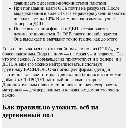
сравнивать с древесно-волокнистыми плитами.
При попадании влаги ОСБ почти не разбухает. После
выдерживания в воде 24 часа ее размеры увеличиваются
не более чем на 10%. В этом она однозначно лучше
фанеры и ДСП .
После высыхания фанера и ДВП расслаиваются,
начинают крошиться. За OSB такого не наблюдается.
Она высыхает и выглядит точно так же, как до этого.
Если основываться на этих свойствах, то пол из ОСБ будет
более надежным. Вода на полу — не такая уж и редкость. Так
что это важно. А формальдегид присутствует и в фанере, и в
ДСП. А еще его можно нейтрализовать, используя
грунтовку ВАСИЛОЛ. Она поглощает формальдегид и
частично связывает стирол. Для полной безопасности можно
добавить СТИРОДЕТ, который поглощает стирол.
Дополнительным плюсом становится полная негорючесть
материала — для деревянных и каркасных домов это очень
важно.
Как правильно уложить осб на
деревянный пол