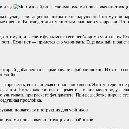
 и т.д.
том случае, если защитное покрытие не нарушено. Потому при на
ные пленки. Впоследствии именно там начинается коррозия. По 
, потому при расчете фундамента его необходимо учитывать. Ес
ности. Если нет — придется его усиливать. Еще важный нюанс: т
в который добавлено для армирования фиброволокно. Из этого с
онский».
я горючесть, если лицевая сторона окрашена. Этот материал не 
мерзании. Но так как состоит из цемента, то впитывает воду, а 
 учитывать при расчете фундамента. При разработке пирога сте
оздушная прослойка.