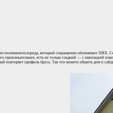
з поливинилхлорида, который сокращенно обозначают ПВХ. Сег
ого привлекательнее, есть не только гладкий — с имитацией по
орый повторяет профиль бруса. Так что можете обшить дом и сай