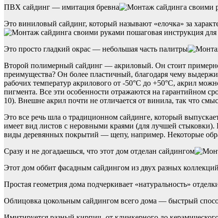
ПВХ сайдинг — имитация бревна
Это виниловый сайдинг, который называют «елочка» за характ
Это просто гладкий окрас — небольшая часть палитры
Второй полимерный сайдинг — акриловый. Он стоит примерно 
преимущества? Он более пластичный, благодаря чему выдержив
рабочих температур акрилового от -50°C до +50°C, акрил можно
пигмента. Все эти особенности отражаются на гарантийном сро
10). Внешне акрил почти не отличается от винила, так что смы
Это все речь шла о традиционном сайдинге, который выпускает
имеет вид листов с неровными краями (для лучшей стыковки).
виды деревянных покрытий — щепу, например. Некоторые обра
Сразу и не догадаешься, что этот дом отделан сайдингом
Этот дом оббит фасадным сайдингом из двух разных коллекци
Простая геометрия дома подчеркивает «натуральность» отделк
Облицовка цокольным сайдингом всего дома — быстрый спос
Имитируется разный кирпич- от клинкерного до керамическог