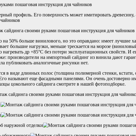
ерный профиль. Его поверхность может имитировать древесину,
на 50% больше винилового, но это оправдано: имеет лучшие ха
ает большие нагрузки, меньше трескается на морозе (виниловы
 нагревать др +85°C без потери эксплуатационных свойств. И ещ
ке: производители на импортный сайдинг из винила дают гаранти
сла публиковать аналогичные рисунки нет.
ся в виде длинных полос (толщина полимерной стенки, кстати, от
 Его называют еще фасадными панелями. Он очень достоверно и
зцы цокольного сайдинга смотрите в нашей фотоподборке.
й
и
об наружной отделки
о обожженного