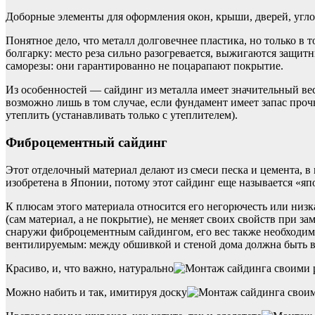
Доборные элементы для оформления окон, крыши, дверей, углов
Понятное дело, что металл долговечнее пластика, но только в 
болгарку: место реза сильно разогревается, выжигаются защит
саморезы: они гарантированно не поцарапают покрытие.
Из особенностей — сайдинг из металла имеет значительный вес
возможно лишь в том случае, если фундамент имеет запас проч
утеплить (устанавливать только с утеплителем).
Фиброцементный сайдинг
Этот отделочный материал делают из смеси песка и цемента, 
изобретена в Японии, потому этот сайдинг еще называется «яп
К плюсам этого материала относится его негорючесть или низка
(сам материал, а не покрытие), не меняет своих свойств при за
снаружи фиброцементным сайдингом, его вес также необходимо
вентилируемым: между обшивкой и стеной дома должна быть в
Красиво, и, что важно, натурально
Можно набить и так, имитируя доску