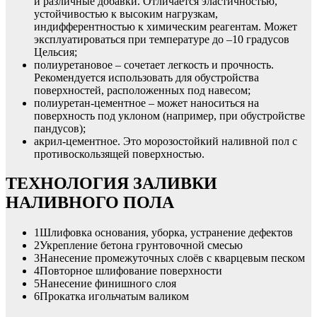
и различные добавки. Отличается эластичностью,
устойчивостью к высоким нагрузкам,
индифферентностью к химическим реагентам. Может
эксплуатироваться при температуре до –10 градусов
Цельсия;
полиуретановое – сочетает легкость и прочность.
Рекомендуется использовать для обустройства
поверхностей, расположенных под навесом;
полиуретан-цементное – может наноситься на
поверхность под уклоном (например, при обустройстве
пандусов);
акрил-цементное. Это морозостойкий наливной пол с
противоскользящей поверхностью.
ТЕХНОЛОГИЯ ЗАЛИВКИ
НАЛИВНОГО ПОЛА
1Шлифовка основания, уборка, устранение дефектов
2Укрепление бетона грунтовочной смесью
3Нанесение промежуточных слоёв с кварцевым песком
4Повторное шлифование поверхности
5Нанесение финишного слоя
6Прокатка игольчатым валиком