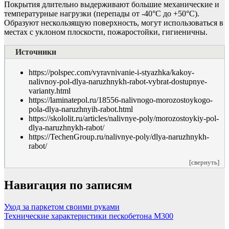
Покрытия длительно выдерживают большие механические и
температурные нагрузки (перепады от -40°C до +50°C).
Образуют нескользящую поверхность, могут использоваться в
местах с уклоном плоскости, пожаростойки, гигиеничны.
Источники
https://polspec.com/vyravnivanie-i-styazhka/kakoy-
nalivnoy-pol-dlya-naruzhnykh-rabot-vybrat-dostupnye-
varianty.html
https://laminatepol.ru/18556-nalivnogo-morozostoykogo-
pola-dlya-naruzhnyih-rabot.html
https://skololit.ru/articles/nalivnye-poly/morozostoykiy-pol-
dlya-naruzhnykh-rabot/
https://TechenGroup.ru/nalivnye-poly/dlya-naruzhnykh-
rabot/
[свернуть]
Навигация по записям
Уход за паркетом своими руками
Технические характеристики пескобетона М300