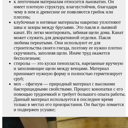
к ленточным материалам относится льноватин. Он
имеет плотную структуру, влагоустойчив, благодаря
чему в нем и древесине не появляются грибок или
плесень;
клубочные и нитяные материалы накрепко уплотняют
швы и зазоры между брусьями. Это пакля и льняной
канат. Их легко монтировать, забивая щели дома. Канат
может служить для декоративной отделки. Пакля
любима пернатыми. Они используют ее для
строительства своего гнезда, поэтому ее нужно плотно
скручивать, заполняя щели. Иначе труд окажется
бесполезным;
стиролы — это куски пенопласта, нарезанные вручную
и заполняющие щели между венцами. Материал
принимает нужную форму и полностью герметизирует
сруб;
мох – сфагнум — природный материал с высокими
бактерицидными свойствами. Процесс конопатки с его
помощью трудоемкий и требует большого опыта работы.
Данный материал используется в последнее время
только в местах его произрастания. Он быстро ломается
и подвержен усушке;