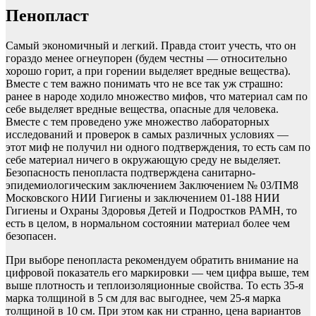
Пенопласт
Самый экономичный и легкий. Правда стоит учесть, что он
гораздо менее огнеупорен (будем честны — относительно
хорошо горит, а при горении выделяет вредные вещества).
Вместе с тем важно понимать что не все так уж страшно:
ранее в народе ходило множество мифов, что материал сам по
себе выделяет вредные вещества, опасные для человека.
Вместе с тем проведено уже множество лабораторных
исследований и проверок в самых различных условиях —
этот миф не получил ни одного подтверждения, то есть сам по
себе материал ничего в окружающую среду не выделяет.
Безопасность пенопласта подтверждена санитарно-
эпидемиологическим заключением Заключением № 03/ПМ8
Московского НИИ Гигиены и заключением 01-188 НИИ
Гигиены и Охраны Здоровья Детей и Подростков РАМН, то
есть в целом, в нормальном состоянии материал более чем
безопасен.
При выборе пенопласта рекомендуем обратить внимание на
цифровой показатель его маркировки — чем цифра выше, тем
выше плотность и теплоизоляционные свойства. То есть 35-я
марка толщиной в 5 см для вас выгоднее, чем 25-я марка
толщиной в 10 см. При этом как ни странно, цена вариантов