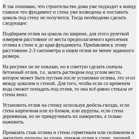
Я так понимаю, что строительство дома уже подходит к концу,
главное что фундамент и стена уже возведены и поставить
цоколь под стену не получится. Тогда необходимо сделать
следующее:
Подбираем отлив на цоколь по ширине, для этого рулеткой
измеряем расстояние от места предполагаемого крепления
отлива к стене и до края фундамента. Прибавляем к этому
расстоянию 2-3 сантиметра и ищем отлив не менее заданного
размера.
На рисунке он не показан, но я советую сделать сначала
бетонный отлив, т.е. залить раствором под углом место,
которое может быть пустым после установки отлива, это угол
между цоколем и стеной. Для того, чтобы если со временем
вода сможет попадать под отлив, то она всё-равно стекала от
стены вниз.
Установить отлив на стенку используя дюбель-гвозди, если
стена кирпичная или из блоков, или шурупы, если стена
деревянная, но не прикручивать их намернтво, а только
наживить.
Промазать стык отлива и стены герметиком или силиконом и
закрутить щурупы до упора, прижав отлив к стене, лишний