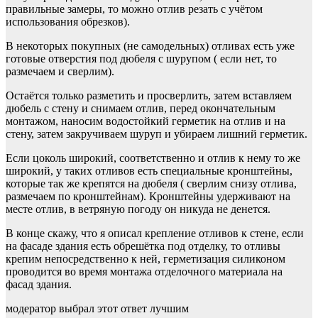
правильные замеры, то можно отлив резать с учётом
использования обрезков).
В некоторых покупных (не самодельных) отливах есть уже
готовые отверстия под дюбеля с шурупом ( если нет, то
размечаем и сверлим).
Остаётся только разметить и просверлить, затем вставляем
дюбель с стену и снимаем отлив, перед окончательным
монтажом, наносим водостойкий герметик на отлив и на
стену, затем закручиваем шуруп и убираем лишний герметик.
Если цоколь широкий, соответственно и отлив к нему то же
широкий, у таких отливов есть специальные кронштейны,
которые так же крепятся на дюбеля ( сверлим снизу отлива,
размечаем по кронштейнам). Кронштейны удерживают на
месте отлив, в ветряную погоду он никуда не денется.
В конце скажу, что я описал крепление отливов к стене, если
на фасаде здания есть обрешётка под отделку, то отливы
крепим непосредственно к ней, герметизация силиконом
проводится во время монтажа отделочного материала на
фасад здания.
модератор выбрал этот ответ лучшим