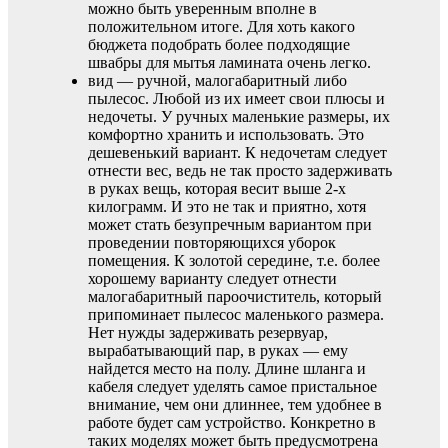
можно быть уверенным вполне в
положительном итоге. Для хоть какого
бюджета подобрать более подходящие
швабры для мытья ламината очень легко.
вид — ручной, малогабаритный либо
пылесос. Любой из их имеет свои плюсы и
недочеты. У ручных маленькие размеры, их
комфортно хранить и использовать. Это
дешевенький вариант. К недочетам следует
отнести вес, ведь не так просто задерживать
в руках вещь, которая весит выше 2-х
килограмм. И это не так и приятно, хотя
может стать безупречным вариантом при
проведении повторяющихся уборок
помещения. К золотой середине, т.е. более
хорошему варианту следует отнести
малогабаритный пароочиститель, который
припоминает пылесос маленького размера.
Нет нужды задерживать резервуар,
вырабатывающий пар, в руках — ему
найдется место на полу. Длине шланга и
кабеля следует уделять самое пристальное
внимание, чем они длиннее, тем удобнее в
работе будет сам устройство. Конкретно в
таких моделях может быть предусмотрена