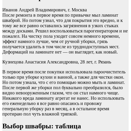
Иванов Андрей Владимирович, г. Москва
После ремонта в первое время по привычке мыл ламинат
шваброй. Но потом узнал, что для покрытия это вредно, и к
тому же все равно оставались загрязнения в узких стыках
между досками. Решил воспользоваться парогенератором и не
пожалел. На чистку пола уходит совсем немного времени,
эффект намного лучше, чем от ручной уборки, грязь
получается удалить в том числе из труднодоступных мест.
Деформаций на ламинате нет — он выглядит, как новый.
Кузнецова Анастасия Александровна, 28 лет, г. Рязань
В первое время после покупки использовала пароочиститель
только при уборке кухни и ванной, а также для чистки окон.
Но потом узнала, что с его помощью можно мыть и ламинат.
После первой же уборки пол буквально преобразился, было
видно невооруженным глазом, что он стал намного чище.
Никакого вреда ламинату агрегат не нанес. Но использовать
его еженедельно я все равно опасаюсь и провожу
генеральную уборку раз в месяц, а в остальное время
протираю пол чуть влажной тряпкой.
Выбор швабры: таблица