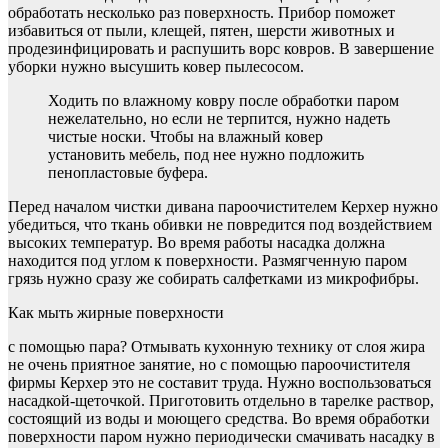
обработать несколько раз поверхность. Прибор поможет
избавиться от пыли, клещей, пятен, шерсти животных и
продезинфицировать и распушить ворс ковров. В завершение
уборки нужно высушить ковер пылесосом.
Ходить по влажному ковру после обработки паром
нежелательно, но если не терпится, нужно надеть
чистые носки. Чтобы на влажный ковер
установить мебель, под нее нужно подложить
пенопластовые буфера.
Перед началом чистки дивана пароочистителем Керхер нужно
убедиться, что ткань обивки не повредится под воздействием
высоких температур. Во время работы насадка должна
находится под углом к поверхности. Размягченную паром
грязь нужно сразу же собирать салфетками из микрофибры.
Как мыть жирные поверхности
с помощью пара? Отмывать кухонную технику от слоя жира
не очень приятное занятие, но с помощью пароочистителя
фирмы Керхер это не составит труда. Нужно воспользоваться
насадкой-щеточкой. Приготовить отдельно в тарелке раствор,
состоящий из воды и моющего средства. Во время обработки
поверхности паром нужно периодически смачивать насадку в