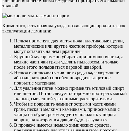
внешний вид необходимо ежедневно протирать его влажной
тряпкой.
Кроме того, есть правила ухода, позволяющие продлить срок
эксплуатации ламината:
Нельзя применять для мытья пола пластиковые щетки,
металлические или другие жесткие приборы, которые
могут оставить на нем царапины.
Крупный мусор нужно убирать при помощи веника, а
мелкие частички грязи удалять пылесосом, и только
после этого пользоваться паровой шваброй.
Нельзя использовать моющие средства, содержащие
абразив, который способен повредить защитное
покрытие материала.
Для удаления пятен можно применять этиловый спирт
или ацетон. Пятно следует осторожно протереть мягкой
тканью, смоченной указанными растворителями.
Чтобы не повредить ламинат острыми частичками
грязи, песка и мелкими камешками, приносимыми с
улицы на обуви, рекомендуется положить у порога
коврик, на котором входящие будут разуваться.
В продаже имеется немало химических средств,
предназначенных для ухода за ламинатом, поэтому