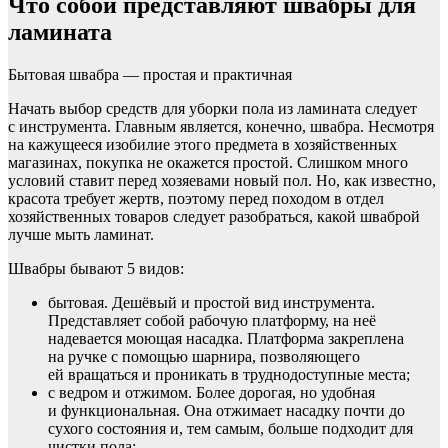
Что собой представляют швабры для
ламината
Бытовая швабра — простая и практичная
Начать выбор средств для уборки пола из ламината следует
с инструмента. Главным является, конечно, швабра. Несмотря
на кажущееся изобилие этого предмета в хозяйственных
магазинах, покупка не окажется простой. Слишком много
условий ставит перед хозяевами новый пол. Но, как известно,
красота требует жертв, поэтому перед походом в отдел
хозяйственных товаров следует разобраться, какой шваброй
лучше мыть ламинат.
Швабры бывают 5 видов:
бытовая. Дешёвый и простой вид инструмента.
Представляет собой рабочую платформу, на неё
надевается моющая насадка. Платформа закреплена
на ручке с помощью шарнира, позволяющего
ей вращаться и проникать в труднодоступные места;
с ведром и отжимом. Более дорогая, но удобная
и функциональная. Она отжимает насадку почти до
сухого состояния и, тем самым, больше подходит для
чистки пола;