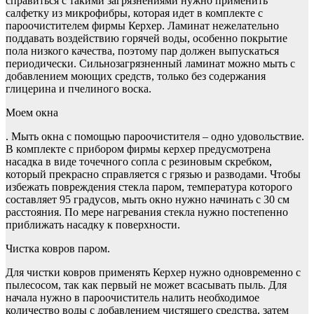
справиться с такими загрязнениями нужно применить
салфетку из микрофибры, которая идет в комплекте с
пароочистителем фирмы Керхер. Ламинат нежелательно
поддавать воздействию горячей воды, особенно покрытие
пола низкого качества, поэтому пар должен выпускаться
периодически. Сильнозагрязненный ламинат можно мыть с
добавлением моющих средств, только без содержания
глицерина и пчелиного воска.
Моем окна
. Мыть окна с помощью пароочистителя – одно удовольствие.
В комплекте с прибором фирмы керхер предусмотрена
насадка в виде точечного сопла с резиновым скребком,
который прекрасно справляется с грязью и разводами. Чтобы
избежать повреждения стекла паром, температура которого
составляет 95 градусов, мыть окно нужно начинать с 30 см
расстояния. По мере нагревания стекла нужно постепенно
приближать насадку к поверхности.
Чистка ковров паром.
Для чистки ковров применять Керхер нужно одновременно с
пылесосом, так как первый не может всасывать пыль. Для
начала нужно в пароочиститель налить необходимое
количество воды с добавлением чистящего средства, затем