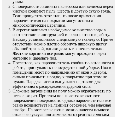
углам.
С поверхности ламината пылесосом или веником перед
чисткой собирают пыль, шерсть и другую сухую грязь.
Если пропустить этот этап, то после применения
пароочистителя на покрытии могут остаться
микроскопические царапины.
В агрегат заливают необходимое количество воды в
соответствии с инструкцией и включают его в работу.
Насадку устанавливают специальную тканевую. При ее
отсутствии можно плотно обернуть широкую щетку
обычной тряпкой, однако делать так нежелательно.
Жесткие ворсинки все равно могут проходить через
материю и царапать пол.
После того, как пароочиститель сообщит о готовности к
работе, приступают к непосредственной уборке. Пол в
помещении моют по направлению от окон к дверям,
сильно прижимать насадку к покрытию при этом не
нужно. Пар для чистки выпускают партиями для
эффективного распределения ударной силы.
Сложные загрязнения на полу можно обрабатывать по
несколько раз. При этом повышается вероятность
повреждения поверхности, однако пароочиститель все
равно воздействует на ламинат бережнее, чем влажная
швабра. На застарелые пятна можно нанести немного
столового уксуса или химического средства с мягким