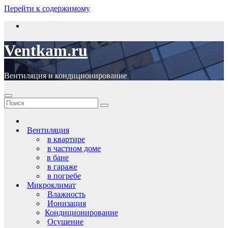
Перейти к содержимому
Ventkam.ru
Вентиляция и кондиционирование
Вентиляция
в квартире
в частном доме
в бане
в гараже
в погребе
Микроклимат
Влажность
Ионизация
Кондиционирование
Осушение