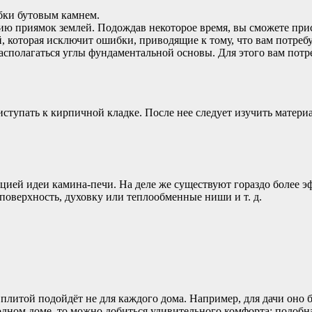
убки бутовым камнем.
ию приямок землей. Подождав некоторое время, вы сможете прис
, которая исключит ошибки, приводящие к тому, что вам потреб
располагаться углы фундаментальной основы. Для этого вам потр
иступать к кирпичной кладке. После нее следует изучить матери
цией идеи камина-печи. На деле же существуют гораздо более 
оверхность, духовку или теплообменные ниши и т. д.
итой подойдёт не для каждого дома. Например, для дачи оно бу
одном доме, то можно добиться удивительного комфорта: подобна