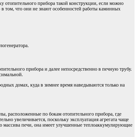
ку отопительного прибора такой конструкции, если можно
ло в том, что они не знают особенностей работы каминных
логенератора.
опительного прибора и далее непосредственно в печную трубу.
симальной.
родных домах, куда в зимнее время наведываются только на
алы, расположенные по бокам отопительного прибора, где
ельно увеличивается, поскольку эксплуатация агрегата чаще
нию массива печи, она имеет улучшенные теплоаккумулирующие