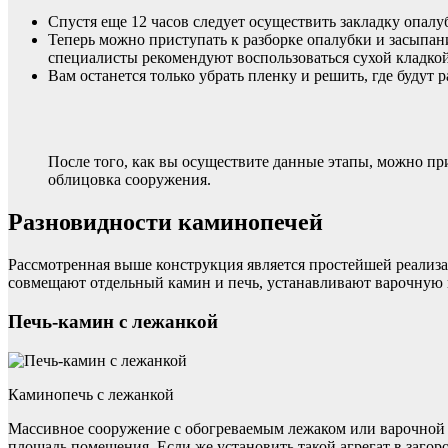
Спустя еще 12 часов следует осуществить закладку опал
Теперь можно приступать к разборке опалубки и засыпан
специалисты рекомендуют воспользоваться сухой кладкой
Вам останется только убрать пленку и решить, где будут 
После того, как вы осуществите данные этапы, можно пр
облицовка сооружения.
Разновидности каминопечей
Рассмотренная выше конструкция является простейшей реализа
совмещают отдельный камин и печь, устанавливают варочную п
Печь-камин с лежанкой
Каминопечь с лежанкой
Массивное сооружение с обогреваемым лежаком или варочной пл
площадь помещения. Если же установить такой агрегат в загор