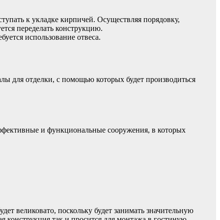
тупать к укладке кирпичей. Осуществляя порядовку,
уется переделать конструкцию.
ебуется использование отвеса.
алы для отделки, с помощью которых будет производиться
эффективные и функциональные сооружения, в которых
дет великовато, поскольку будет занимать значительную
я конструкция так и просится для монтажа в гостиную,