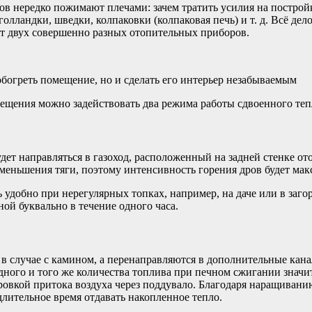
в нередко пожимают плечами: зачем тратить усилия на построй
олландки, шведки, колпаковки (колпаковая печь) и т. д. Всё де
 от двух совершенно разных отопительных приборов.
обогреть помещение, но и сделать его интерьер незабываемым
мещения можно задействовать два режима работы сдвоенного теп
дет направляться в газоход, расположенный на задней стенке от
меньшения тяги, поэтому интенсивность горения дров будет мак
 удобно при нерегулярных топках, например, на даче или в заго
ой буквально в течение одного часа.
 в случае с камином, а перенаправляются в дополнительные кан
дного и того же количества топлива при печном сжигании значит
ировкой притока воздуха через поддувало. Благодаря наращива
длительное время отдавать накопленное тепло.