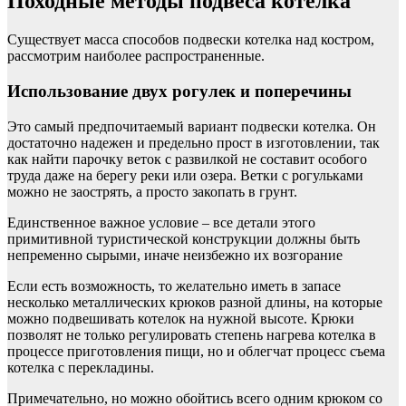
Походные методы подвеса котелка
Существует масса способов подвески котелка над костром,
рассмотрим наиболее распространенные.
Использование двух рогулек и поперечины
Это самый предпочитаемый вариант подвески котелка. Он
достаточно надежен и предельно прост в изготовлении, так
как найти парочку веток с развилкой не составит особого
труда даже на берегу реки или озера. Ветки с рогульками
можно не заострять, а просто закопать в грунт.
Единственное важное условие – все детали этого
примитивной туристической конструкции должны быть
непременно сырыми, иначе неизбежно их возгорание
Если есть возможность, то желательно иметь в запасе
несколько металлических крюков разной длины, на которые
можно подвешивать котелок на нужной высоте. Крюки
позволят не только регулировать степень нагрева котелка в
процессе приготовления пищи, но и облегчат процесс съема
котелка с перекладины.
Примечательно, но можно обойтись всего одним крюком со