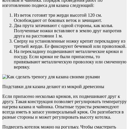
котелков и чайника. Порядок проведения работ по
изготовлению подвеса для казана следующий:
Из веток готовят три жерди высотой 120 см.
Освобождают от боковых веток и зачищают.
Два прута затачивают с одной стороны, как колья.
Полученные ножки вставляют в землю друг напротив
друга на расстоянии 1 м.
Сверху на установленные ножку крепят перекладину из
третьей жерди. Ее фиксируют бечевкой или проволокой.
На перекладину подвешивают металлические крюки и
посуду. Если крюки не были припасены, то
привязывают металлическую проволоку или смоченную
веревку.
Подставки для казана делают из мокрой древесины
Если припасено несколько крюков, их подвешивают друг к
другу. Такая конструкция позволяет регулировать температуру
нагрева казана и чайника. Опытные туристы рекомендуют
всегда иметь в запасе универсальный крюк. Он разгибается в
разные стороны и может регулировать высоту котелка.
Подвесить котелок можно на рогульку. Чтобы смастерить