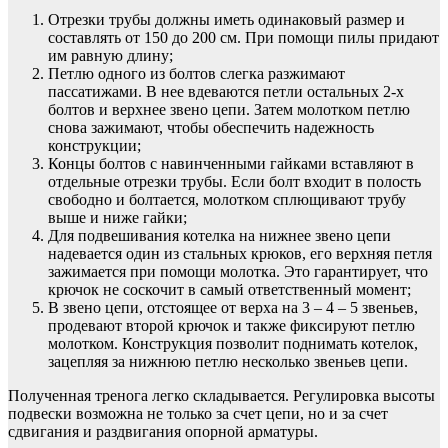
Отрезки трубы должны иметь одинаковый размер и
составлять от 150 до 200 см. При помощи пилы придают
им равную длину;
Петлю одного из болтов слегка разжимают
пассатижами. В нее вдеваются петли остальных 2-х
болтов и верхнее звено цепи. Затем молотком петлю
снова зажимают, чтобы обеспечить надежность
конструкции;
Концы болтов с навинченными гайками вставляют в
отдельные отрезки трубы. Если болт входит в полость
свободно и болтается, молотком сплющивают трубу
выше и ниже гайки;
Для подвешивания котелка на нижнее звено цепи
надевается один из стальных крюков, его верхняя петля
зажимается при помощи молотка. Это гарантирует, что
крючок не соскочит в самый ответственный момент;
В звено цепи, отстоящее от верха на 3 – 4 – 5 звеньев,
продевают второй крючок и также фиксируют петлю
молотком. Конструкция позволит поднимать котелок,
зацепляя за нижнюю петлю несколько звеньев цепи.
Полученная тренога легко складывается. Регулировка высоты
подвески возможна не только за счет цепи, но и за счет
сдвигания и раздвигания опорной арматуры.