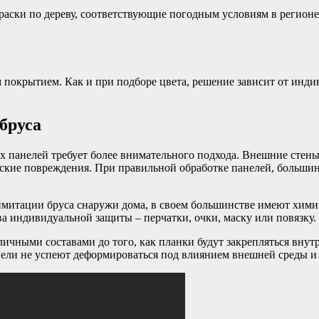
раски по дереву, соответствующие погодным условиям в регио
покрытием. Как и при подборе цвета, решение зависит от инди
бруса
ых панелей требует более внимательного подхода. Внешние сте
еские повреждения. При правильной обработке панелей, больши
имитации бруса снаружи дома, в своем большинстве имеют хими
а индивидуальной защиты – перчатки, очки, маску или повязку.
чными составами до того, как планки будут закрепляться внутр
анели не успеют деформироваться под влиянием внешней среды 