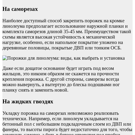
На саморезах
Наиболее доступный способ закрепить порожек на кромке
линолеума предполагает использование наружной планки и
комплекта саморезов длиной 35-45 мм. Преимуществом такой
схемы является высокая устойчивость к механической
нагрузке, особенно, если напольное покрытие уложено на
деревянные половицы, покрытые ДВП или тонким ОСБ.
Даже если дощатое основание будет играть под весом
жильцов, это никоим образом не скажется на прочности
крепления порожка. С другой стороны, саморезы всегда
можно вывернуть, а вытертую до блеска подошвами ног
планку снять и заменить новой.
На жидких гвоздях
Укладку порожка на саморезах невозможно реализовать
технически. Например, если линолеум укладывается на
бетонный пол с небольшим подкладочным слоем из ДВП или
фанеры, то высоты пирога будет недостаточно для того, чтобы
завернуть саморез, а бить в бетоне отверстия под пробки —