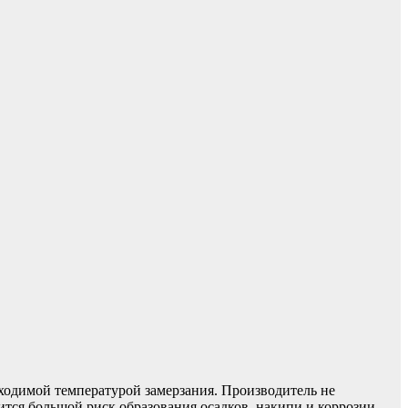
бходимой температурой замерзания. Производитель не
ится большой риск образования осадков, накипи и коррозии.