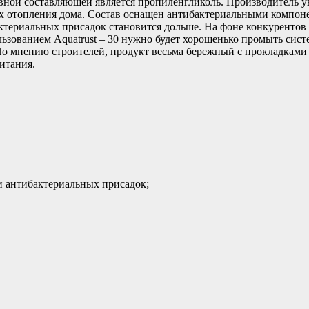
авной составляющей является пропиленгликоль. Производитель уве
х отопления дома. Состав оснащен антибактериальными компоне
териальных присадок становится дольше. На фоне конкурентов у
ьзованием Aquatrust – 30 нужно будет хорошенько промыть сист
 По мнению строителей, продукт весьма бережный с прокладками
итания.
 антибактериальных присадок;