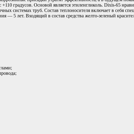
 +110 градусов. Основой является этиленгликоль. Dixis-65 нравит
чных системах труб. Состав теплоносителя включает в себя спе
ия — 5 лет. Входящий в состав средства желто-зеленый красит
тлами;
провода;