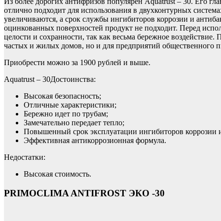
Из более дорогих антифризов популярен Aquatrust – 30. Его гл
отлично подходит для использования в двухконтурных система
увеличиваются, а срок службы ингибиторов коррозии и антибак
оцинкованных поверхностей продукт не подходит. Перед испол
целости и сохранности, так как весьма бережное воздействие.
частых и жилых домов, но и для предприятий общественного п
Приобрести можно за 1900 рублей и выше.
Aquatrust – 30Достоинства:
Высокая безопасность;
Отличные характеристики;
Бережно идет по трубам;
Замечательно передает тепло;
Повышенный срок эксплуатации ингибиторов коррозии и
Эффективная антикоррозионная формула.
Недостатки:
Высокая стоимость.
PRIMOCLIMA ANTIFROST ЭКО -30