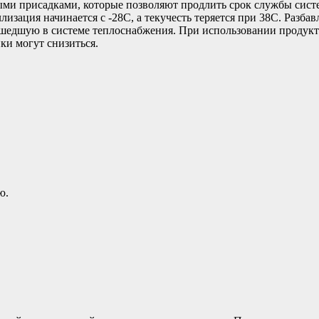
и присадками, которые позволяют продлить срок службы сист
изация начинается с -28C, а текучесть теряется при 38C. Разба
зошедшую в системе теплоснабжения. При использовании продук
ки могут снизиться.
ю.