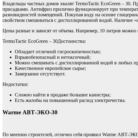
Владельцы частных домов хвалят TermoTactic EcoGreen – 30. 
присадками. Антифриз прилично функционирует при температу
разновидностей помещений. Покупая воду на основе глицерина,
свойством смешиваться с дистиллированной водой. Наличие «и
Цены разные и зависят от объема. Например, 10 литров можно 
TermoTactic EcoGreen – 30Достоинства:
Обладает отличной гигроскопичностью;
Взрывобезопасный и нетоксичный;
Можно смешивать с дистиллированной водой в любых п
Качественное европейское сырье;
Замерзание отсутствует.
Недостатки:
Сложно найти в продаже большие канистры;
Есть жалобы на повышенный расход электричества.
Warme АВТ-ЭКО-30
По мнению строителей, отлично себя проявил Warme АВТ-ЭКО-