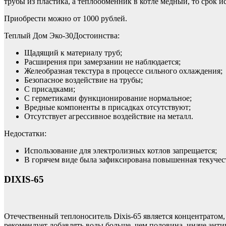
трубы из пластика, а теплообменник в котле медный, то срок и
Приобрести можно от 1000 рублей.
Теплый Дом Эко-30Достоинства:
Щадящий к материалу труб;
Расширения при замерзании не наблюдается;
Желеобразная текстура в процессе сильного охлаждения;
Безопасное воздействие на трубы;
С присадками;
С герметиками функционирование нормальное;
Вредные компоненты в присадках отсутствуют;
Отсутствует агрессивное воздействие на металл.
Недостатки:
Использование для электролизных котлов запрещается;
В горячем виде была зафиксирована повышенная текучест
DIXIS-65
Отечественный теплоноситель Dixis-65 является концентратом,
рекомендует добавлять воды больше, чем половина, иначе анти