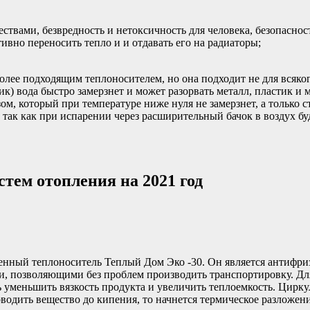
твами, безвредность и нетоксичность для человека, безопаснос
вно переносить тепло и и отдавать его на радиаторы;
олее подходящим теплоносителем, но она подходит не для всяко
к) вода быстро замерзнет и может разорвать металл, пластик и 
, который при температуре ниже нуля не замерзнет, а только ст
, так как при испарении через расширительный бачок в воздух б
тем отопления на 2021 год
венный теплоноситель Теплый Дом Эко -30. Он является антифри
ами, позволяющими без проблем производить транспортировку. Д
ь уменьшить вязкость продукта и увеличить теплоемкость. Цирку
оводить вещество до кипения, то начнется термическое разложен