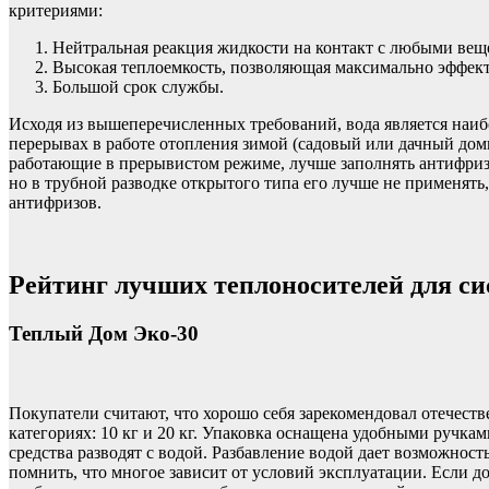
критериями:
Нейтральная реакция жидкости на контакт с любыми вещес
Высокая теплоемкость, позволяющая максимально эффекти
Большой срок службы.
Исходя из вышеперечисленных требований, вода является наиб
перерывах в работе отопления зимой (садовый или дачный доми
работающие в прерывистом режиме, лучше заполнять антифризом
но в трубной разводке открытого типа его лучше не применять
антифризов.
Рейтинг лучших теплоносителей для сис
Теплый Дом Эко-30
Покупатели считают, что хорошо себя зарекомендовал отечест
категориях: 10 кг и 20 кг. Упаковка оснащена удобными ручк
средства разводят с водой. Разбавление водой дает возможност
помнить, что многое зависит от условий эксплуатации. Если д