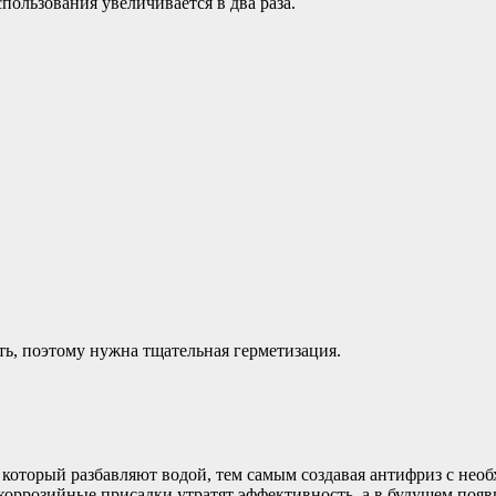
спользования увеличивается в два раза.
ь, поэтому нужна тщательная герметизация.
 который разбавляют водой, тем самым создавая антифриз с нео
коррозийные присадки утратят эффективность, а в будущем появ