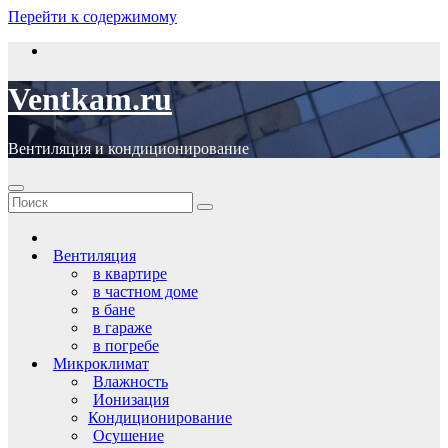
Перейти к содержимому
Ventkam.ru
Вентиляция и кондиционирование
Вентиляция
в квартире
в частном доме
в бане
в гараже
в погребе
Микроклимат
Влажность
Ионизация
Кондиционирование
Осушение