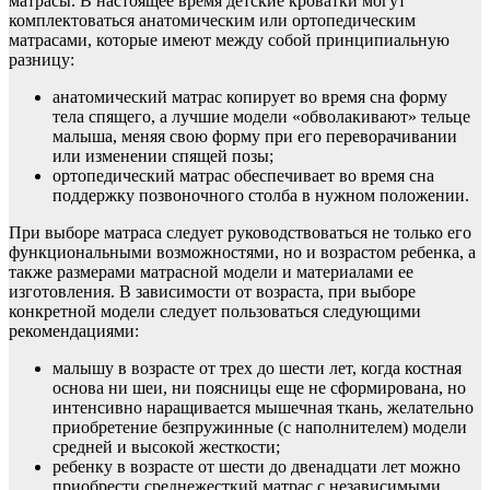
матрасы. В настоящее время детские кроватки могут
комплектоваться анатомическим или ортопедическим
матрасами, которые имеют между собой принципиальную
разницу:
анатомический матрас копирует во время сна форму
тела спящего, а лучшие модели «обволакивают» тельце
малыша, меняя свою форму при его переворачивании
или изменении спящей позы;
ортопедический матрас обеспечивает во время сна
поддержку позвоночного столба в нужном положении.
При выборе матраса следует руководствоваться не только его
функциональными возможностями, но и возрастом ребенка, а
также размерами матрасной модели и материалами ее
изготовления. В зависимости от возраста, при выборе
конкретной модели следует пользоваться следующими
рекомендациями:
малышу в возрасте от трех до шести лет, когда костная
основа ни шеи, ни поясницы еще не сформирована, но
интенсивно наращивается мышечная ткань, желательно
приобретение безпружинные (с наполнителем) модели
средней и высокой жесткости;
ребенку в возрасте от шести до двенадцати лет можно
приобрести среднежесткий матрас с независимыми