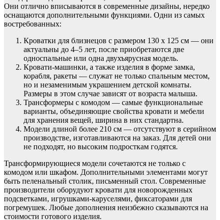
Они отлично вписываются в современные дизайны, нередко
оснащаются дополнительными функциями. Одни из самых
востребованных:
Кроватки для близнецов с размером 130 х 125 см — они
актуальны до 4–5 лет, после приобретаются две
односпальные или одна двухъярусная модель.
Кровати-машинки, а также изделия в форме замка,
корабля, ракеты — служат не только спальным местом,
но и незаменимым украшением детской комнаты.
Размеры в этом случае зависят от возраста малыша.
Трансформеры с комодом — самые функциональные
варианты, объединяющие свойства кровати и мебели
для хранения вещей, ширина в них стандартна.
Модели длиной более 210 см — отсутствуют в серийном
производстве, изготавливаются на заказ. Для детей они
не подходят, но высоким подросткам годятся.
Трансформирующиеся модели сочетаются не только с
комодом или шкафом. Дополнительными элементами могут
быть пеленальный столик, письменный стол. Современные
производители оборудуют кровати для новорожденных
подсветками, игрушками-каруселями, фиксаторами для
погремушек. Любые дополнения неизбежно сказываются на
стоимости готового изделия.