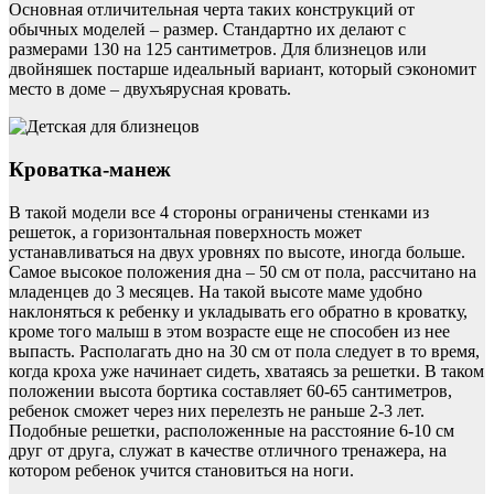
Основная отличительная черта таких конструкций от
обычных моделей – размер. Стандартно их делают с
размерами 130 на 125 сантиметров. Для близнецов или
двойняшек постарше идеальный вариант, который сэкономит
место в доме – двухъярусная кровать.
Кроватка-манеж
В такой модели все 4 стороны ограничены стенками из
решеток, а горизонтальная поверхность может
устанавливаться на двух уровнях по высоте, иногда больше.
Самое высокое положения дна – 50 см от пола, рассчитано на
младенцев до 3 месяцев. На такой высоте маме удобно
наклоняться к ребенку и укладывать его обратно в кроватку,
кроме того малыш в этом возрасте еще не способен из нее
выпасть. Располагать дно на 30 см от пола следует в то время,
когда кроха уже начинает сидеть, хватаясь за решетки. В таком
положении высота бортика составляет 60-65 сантиметров,
ребенок сможет через них перелезть не раньше 2-3 лет.
Подобные решетки, расположенные на расстояние 6-10 см
друг от друга, служат в качестве отличного тренажера, на
котором ребенок учится становиться на ноги.