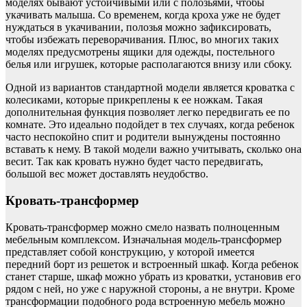
моделях бывают устойчивыми или с полозьями, чтобы
укачивать малыша. Со временем, когда кроха уже не будет
нуждаться в укачивании, полозья можно зафиксировать,
чтобы избежать переворачивания. Плюс, во многих таких
моделях предусмотрены ящики для одежды, постельного
белья или игрушек, которые располагаются внизу или сбоку.
Одной из вариантов стандартной модели является кроватка с
колесиками, которые прикреплены к ее ножкам. Такая
дополнительная функция позволяет легко передвигать ее по
комнате. Это идеально подойдет в тех случаях, когда ребенок
часто неспокойно спит и родители вынуждены постоянно
вставать к нему. В такой модели важно учитывать, сколько она
весит. Так как кровать нужно будет часто передвигать,
большой вес может доставлять неудобство.
Кровать-трансформер
Кровать-трансформер можно смело назвать полноценным
мебельным комплексом. Изначальная модель-трансформер
представляет собой конструкцию, у которой имеется
передний борт из решеток и встроенный шкаф. Когда ребенок
станет старше, шкаф можно убрать из кроватки, установив его
рядом с ней, но уже с наружной стороны, а не внутри. Кроме
трансформации подобного рода встроенную мебель можно