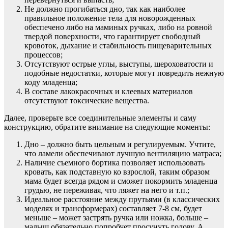
Не должно прогибаться дно, так как наиболее
правильное положение тела для новорожденных
обеспечено либо на маминых ручках, либо на ровной
твердой поверхности, что гарантирует свободный
кровоток, дыхание и стабильность пищеварительных
процессов;
Отсутствуют острые углы, выступы, шероховатости и
подобные недостатки, которые могут повредить нежную
коду младенца;
В составе лакокрасочных и клеевых материалов
отсутствуют токсические вещества.
Далее, проверьте все соединительные элементы и саму
конструкцию, обратите внимание на следующие моменты:
Дно – должно быть цельным и регулируемым. Учтите,
что ламели обеспечивают лучшую вентиляцию матраса;
Наличие съемного бортика позволяет использовать
кровать, как подставную ко взрослой, таким образом
мама будет всегда рядом и сможет покормить младенца
грудью, не переживая, что ляжет на него и т.п.;
Идеальное расстояние между прутьями (в классических
моделях и трансформерах) составляет 7-8 см, будет
меньше – может застрять ручка или ножка, больше –
малыш обязательно попробует просунуть голову. А