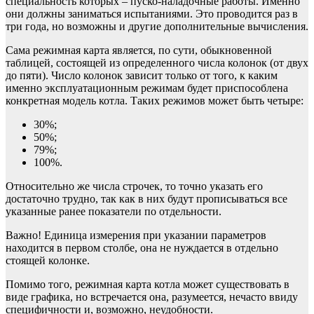
специальность которых – пуско-наладочные работы. Именно
они должны заниматься испытаниями. Это проводится раз в
три года, но возможны и другие дополнительные вычисления.
Сама режимная карта является, по сути, обыкновенной
таблицей, состоящей из определенного числа колонок (от двух
до пяти). Число колонок зависит только от того, к каким
именно эксплуатационным режимам будет приспособлена
конкретная модель котла. Таких режимов может быть четыре:
30%;
50%;
79%;
100%.
Относительно же числа строчек, то точно указать его
достаточно трудно, так как в них будут прописываться все
указанные ранее показатели по отдельности.
Важно! Единица измерения при указании параметров
находится в первом столбе, она не нуждается в отдельно
стоящей колонке.
Помимо того, режимная карта котла может существовать в
виде графика, но встречается она, разумеется, нечасто ввиду
специфичности и, возможно, неудобности.