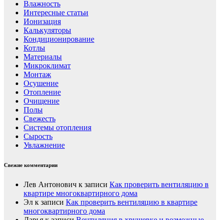
Влажность
Интересные статьи
Ионизация
Калькуляторы
Кондиционирование
Котлы
Материалы
Микроклимат
Монтаж
Осушение
Отопление
Очищение
Полы
Свежесть
Системы отопления
Сырость
Увлажнение
Свежие комментарии
Лев Антонович
к записи
Как проверить вентиляцию в
квартире многоквартирного дома
Эл
к записи
Как проверить вентиляцию в квартире
многоквартирного дома
Дарья
к записи
Вентиляция в хрущевке и возможные