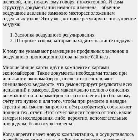
щелевой, или, по-другому говоря, инжекторной. И сама
структура документации немного изменена – обычное
воздушное давление заменено месторасположением
отдельных узлов. Это узлы, которые регулируют поступление
воздуха:
Заслонка воздушного регулирования.
Шторные зазоры, которые находятся на листе поддува.
К тому же указывают размещение профильных заслонок и
воздушного пропорционизатора на окне байпаса .
Многие общие карты идут в комплекте с картами
экономайзеров. Такие документы необходимы только при
испытании экономайзеров, после этого составляют
специальную ведомость, что демонстрирует результаты всех
испытаний и замеров. Для максимально полного описания
возможностей и параметров котла отопления (по большому
счёту это нужно и для того, чтобы при ремонте и наладке
агрегата вы смогли запросто в нём разобраться), составляют
полный тех. отчёт. Этот отчёт зависит только от того, какие
замеры и исследования, либо, вероятно, вспомогательные
процедуры, были осуществлены.
Когда агрегат имеет новую комплектацию, и осуществлялось
переоборудование, в тех. отчёте стоит указать, насколько