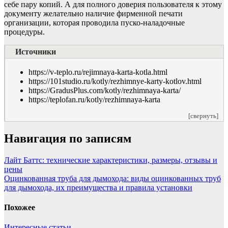
себе пару копий. А для полного доверия пользователя к этому
документу желательно наличие фирменной печати
организации, которая проводила пуско-наладочные
процедуры.
Источники
https://v-teplo.ru/rejimnaya-karta-kotla.html
https://101studio.ru/kotly/rezhimnye-karty-kotlov.html
https://GradusPlus.com/kotly/rezhimnaya-karta/
https://teplofan.ru/kotly/rezhimnaya-karta
[свернуть]
Навигация по записям
Лайт Баттс: технические характеристики, размеры, отзывы и
цены
Оцинкованная труба для дымохода: виды оцинкованных труб
для дымохода, их преимущества и правила установки
Похожее
Интересные статьи