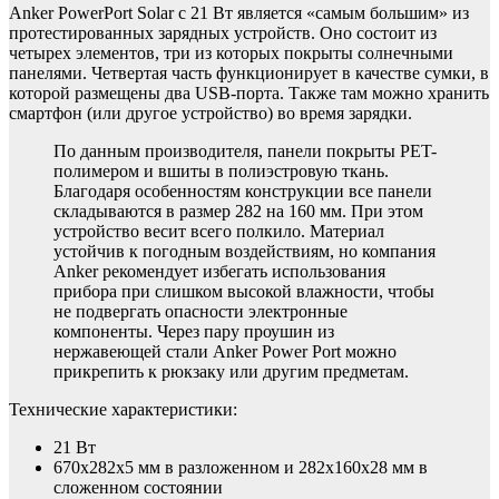
Anker PowerPort Solar с 21 Вт является «самым большим» из
протестированных зарядных устройств. Оно состоит из
четырех элементов, три из которых покрыты солнечными
панелями. Четвертая часть функционирует в качестве сумки, в
которой размещены два USB-порта. Также там можно хранить
смартфон (или другое устройство) во время зарядки.
По данным производителя, панели покрыты PET-
полимером и вшиты в полиэстровую ткань.
Благодаря особенностям конструкции все панели
складываются в размер 282 на 160 мм. При этом
устройство весит всего полкило. Материал
устойчив к погодным воздействиям, но компания
Anker рекомендует избегать использования
прибора при слишком высокой влажности, чтобы
не подвергать опасности электронные
компоненты. Через пару проушин из
нержавеющей стали Anker Power Port можно
прикрепить к рюкзаку или другим предметам.
Технические характеристики:
21 Вт
670х282х5 мм в разложенном и 282х160х28 мм в
сложенном состоянии