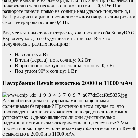
батарей выдали в начале зарядки 3,8 Вт, а вот при облачности
показатели стали несколько низковатыми — 0,5 Вт. При
развороте панели прямо на солнце нам удалось получить 4,1
Вт. При ориентации в противоположном направлении рюкзак
смог генерировать лишь 0,4 Вт.
Разумеется, нам стало интересно, как проявит себя SunnyBAG
Explorer+, когда его будут нести на плечах. Вот что
получилось в разных позициях:
На солнце: 2 Вт
В тени (дерева), но к солнцу: 0,2 Вт
В противоположную от солнца сторону: 0,5 Вт
Под углом 90° к солнцу: 1 Вт
Пауэрбанки Revolt емкостью 20000 и 11000 мАч
А как обстоят дела с пауэрбанками, оснащенными
солнечными батареями? Практично в этом случае то, что
произведенная энергия хранится непосредственно в самих
устройствах. Однако являются ли они действительно
надежным источником электричества в путешествиях? Мы
протестировали два «солнечных» пауэрбанка компании Revolt
с емкостью в 20000 и в 11000 мАч.