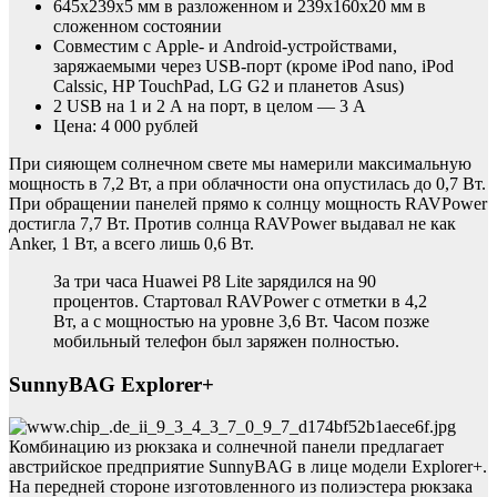
645х239х5 мм в разложенном и 239х160х20 мм в
сложенном состоянии
Совместим с Apple- и Android-устройствами,
заряжаемыми через USB-порт (кроме iPod nano, iPod
Calssic, HP TouchPad, LG G2 и планетов Asus)
2 USB на 1 и 2 А на порт, в целом — 3 А
Цена: 4 000 рублей
При сияющем солнечном свете мы намерили максимальную
мощность в 7,2 Вт, а при облачности она опустилась до 0,7 Вт.
При обращении панелей прямо к солнцу мощность RAVPower
достигла 7,7 Вт. Против солнца RAVPower выдавал не как
Anker, 1 Вт, а всего лишь 0,6 Вт.
За три часа Huawei P8 Lite зарядился на 90
процентов. Стартовал RAVPower с отметки в 4,2
Вт, а с мощностью на уровне 3,6 Вт. Часом позже
мобильный телефон был заряжен полностью.
SunnyBAG Explorer+
Комбинацию из рюкзака и солнечной панели предлагает
австрийское предприятие SunnyBAG в лице модели Explorer+.
На передней стороне изготовленного из полиэстера рюкзака