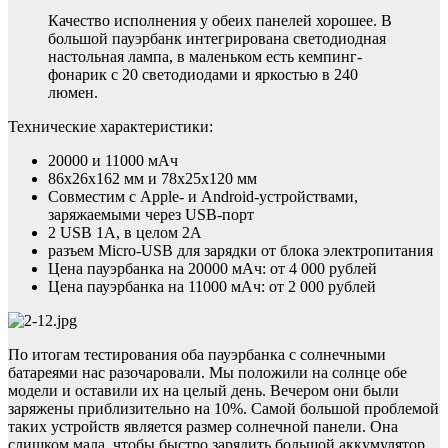
Качество исполнения у обеих панелей хорошее. В
большой пауэрбанк интегрирована светодиодная
настольная лампа, в маленьком есть кемпинг-
фонарик с 20 светодиодами и яркостью в 240
люмен.
Технические характеристики:
20000 и 11000 мАч
86х26х162 мм и 78х25х120 мм
Совместим с Apple- и Android-устройствами,
заряжаемыми через USB-порт
2 USB 1А, в целом 2А
разъем Micro-USB для зарядки от блока электропитания
Цена пауэрбанка на 20000 мАч: от 4 000 рублей
Цена пауэрбанка на 11000 мАч: от 2 000 рублей
По итогам тестирования оба пауэрбанка с солнечными
батареями нас разочаровали. Мы положили на солнце обе
модели и оставили их на целый день. Вечером они были
заряжены приблизительно на 10%. Самой большой проблемой
таких устройств является размер солнечной панели. Она
слишком мала, чтобы быстро зарядить большой аккумулятор.