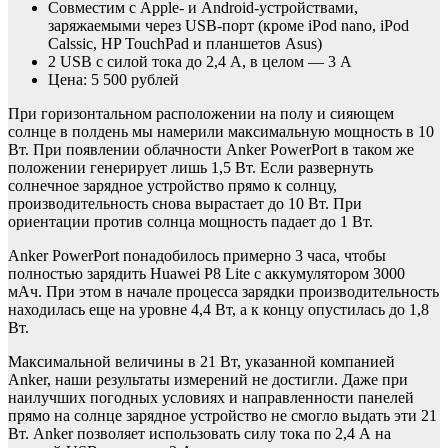
Совместим с Apple- и Android-устройствами,
заряжаемыми через USB-порт (кроме iPod nano, iPod
Calssic, HP TouchPad и планшетов Asus)
2 USB с силой тока до 2,4 А, в целом — 3 А
Цена: 5 500 рублей
При горизонтальном расположении на полу и сияющем
солнце в полдень мы намерили максимальную мощность в 10
Вт. При появлении облачности Anker PowerPort в таком же
положении генерирует лишь 1,5 Вт. Если развернуть
солнечное зарядное устройство прямо к солнцу,
производительность снова вырастает до 10 Вт. При
ориентации против солнца мощность падает до 1 Вт.
Anker PowerPort понадобилось примерно 3 часа, чтобы
полностью зарядить Huawei P8 Lite с аккумулятором 3000
мАч. При этом в начале процесса зарядки производительность
находилась еще на уровне 4,4 Вт, а к концу опустилась до 1,8
Вт.
Максимальной величины в 21 Вт, указанной компанией
Anker, наши результаты измерений не достигли. Даже при
наилучших погодных условиях и направленности панелей
прямо на солнце зарядное устройство не смогло выдать эти 21
Вт. Anker позволяет использовать силу тока по 2,4 А на