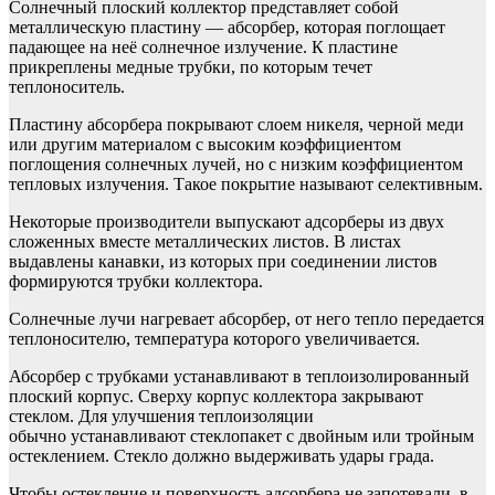
Солнечный плоский коллектор представляет собой
металлическую пластину — абсорбер, которая поглощает
падающее на неё солнечное излучение. К пластине
прикреплены медные трубки, по которым течет
теплоноситель.
Пластину абсорбера покрывают слоем никеля, черной меди
или другим материалом с высоким коэффициентом
поглощения солнечных лучей, но с низким коэффициентом
тепловых излучения. Такое покрытие называют селективным.
Некоторые производители выпускают адсорберы из двух
сложенных вместе металлических листов. В листах
выдавлены канавки, из которых при соединении листов
формируются трубки коллектора.
Солнечные лучи нагревает абсорбер, от него тепло передается
теплоносителю, температура которого увеличивается.
Абсорбер с трубками устанавливают в теплоизолированный
плоский корпус. Сверху корпус коллектора закрывают
стеклом. Для улучшения теплоизоляции
обычно устанавливают стеклопакет с двойным или тройным
остеклением. Стекло должно выдерживать удары града.
Чтобы остекление и поверхность адсорбера не запотевали, в