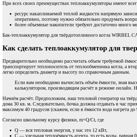
При всех своих преимуществах теплоаккумуляторы имеют всего
ресурс накапливаемой теплой жидкости напрямую зависит
оперативно, поэтому нужно обязательно продумать вопро
более объемные накопители требуют достаточно много ме
Бак-теплоаккумулятор для твёрдотопливного котла WIRBEL CA
Как сделать теплоаккумулятор для твер
Предварительно необходимо рассчитать объем требуемой ёмкост
транспортирует теплоноситель от теплообменника котла, а втор
легко определить диаметр и высоту по справочным данным.
Если вам необходимо вычислить объём ёмкости, зная высо
калькулятором, производящим расчёт в режиме онлайн. Найти
Начнём расчёт. Предположим, наш тепловой генератор на твёр
дома 30 кв. м. Следовательно, бочка должна отдавать в час п
максимум 40 градусов (скажем, если в ёмкости вода нагрета до 9
Согласно школьному курсу физики, m=Q/Ct, где
Q — вся тепловая энергия, у нас это 12 кВт,
С — удельная теплоёмкость агента, то есть воды, равная 0