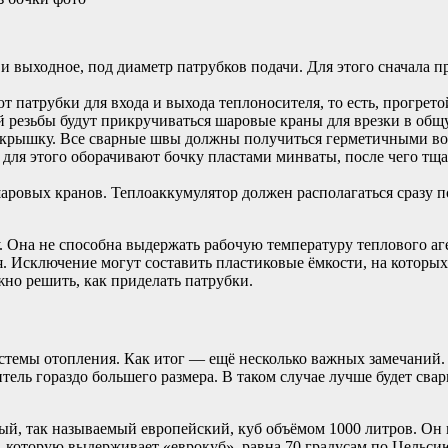
и выходное, под диаметр патрубков подачи. Для этого сначала п
 патрубки для входа и выхода теплоносителя, то есть, прогрето
й резьбы будут прикручиваться шаровые краны для врезки в общ
 крышку. Все сварные швы должны получиться герметичными во
для этого оборачивают бочку пластами минваты, после чего тща
шаровых кранов. Теплоаккумулятор должен располагаться сразу 
у. Она не способна выдержать рабочую температуру теплового аг
ся. Исключение могут составить пластиковые ёмкости, на которы
жно решить, как приделать патрубки.
истемы отопления. Как итог — ещё несколько важных замечаний
ель гораздо большего размера. В таком случае лучше будет свар
ый, так называемый европейский, куб объёмом 1000 литров. Он п
 которую выдерживает «еврокуб», равна 70 градусам по Цельсию,