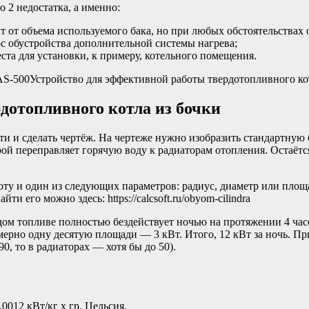
 2 недостатка, а именно:
 от объема используемого бака, но при любых обстоятельствах 
с обустройства дополнительной системы нагрева;
ста для установки, к примеру, котельного помещения.
S-500Устройство для эффективной работы твердотопливного кот
дотопливного котла из бочки
и и сделать чертёж. На чертеже нужно изобразить стандартную 
ой переправляет горячую воду к радиаторам отопления. Остаётся
ту и один из следующих параметров: радиус, диаметр или площа
 его можно здесь: https://calcsoft.ru/obyom-cilindra
дом топливе полностью бездействует ночью на протяжении 4 час
римерно одну десятую площади — 3 кВт. Итого, 12 кВт за ночь. 
0, то в радиаторах — хотя бы до 50).
,0012 кВт/кг х гр. Цельсия,