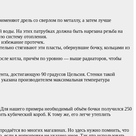
рименяют дрель со сверлом по металлу, а затем лучше
й воды. На этих патрубках должна быть нарезана резьба на
ую систему отопления.
 избежание протечек.
тельно стягивают эти пласты, обернувшие бочку, кольцами из
после котла, причём по уровню — выше радиаторов, чтобы
ента, достигающую 90 градусов Цельсия. Стенки такой
х указана производителем максимальная температура
. Для нашего примера необходимый объём бочки получился 250
ить кубический короб. К тому же, его легче утеплить
родаётся во многих магазинах. Но здесь нужно помнить, что
 если в маркировке не указано иное. Так что использовать