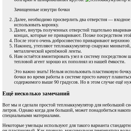
Зачищенные изнутри бочки
Далее, необходимо просверлить два отверстия — входное 
использовать коронку.
Далее, внутрь полученных отверстий тщательно вваривают
концах, которые не приваривают. Позже посредством это
После этого очень добросовестно приваривают верхнюю
Наконец, утепляют теплоаккумулятор снаружи минватой, 
металлической крепёжной ленты.
Нам остаётся вмонтировать узел в систему посредством 
тепловой агент хорошо их пополнял из нашей ёмкости.
Это важно знать! Нельзя использовать пластиковую бочк
бочки во время работы в системе просто начнут плавить
содержимого выше 90 градусов. Но в этом случае ещё ну
Ещё несколько замечаний
Вот мы и сделали простой теплоаккумулятор для небольшой с
литров. Однако когда дом большой, может понадобиться накопит
специальными материалами.
Некоторые умельцы используют для такого варианта стандартн
он пластиковый. Как правило, максимальная температура воды,