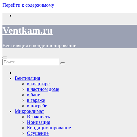
Перейти к содержимому
Ventkam.ru
Вентиляция и кондиционирование
Вентиляция
в квартире
в частном доме
в бане
в гараже
в погребе
Микроклимат
Влажность
Ионизация
Кондиционирование
Осушение