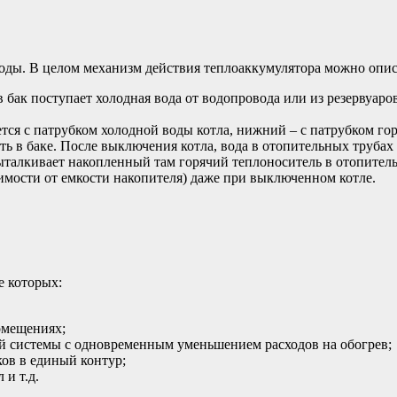
оды. В целом механизм действия теплоаккумулятора можно описа
в бак поступает холодная вода от водопровода или из резервуар
ется с патрубком холодной воды котла, нижний – с патрубком гор
сть в баке. После выключения котла, вода в отопительных труба
ыталкивает накопленный там горячий теплоноситель в отопител
симости от емкости накопителя) даже при выключенном котле.
е которых:
омещениях;
й системы с одновременным уменьшением расходов на обогрев;
ов в единый контур;
и т.д.