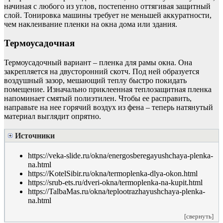
начиная с любого из углов, постепенно оттягивая защитный
слой. Тонировка машины требует не меньшей аккуратности,
чем наклеивание пленки на окна дома или здания.
Термоусадочная
Термоусадочный вариант – пленка для рамы окна. Она
закрепляется на двусторонний скотч. Под ней образуется
воздушный зазор, мешающий теплу быстро покидать
помещение. Изначально приклеенная теплозащитная пленка
напоминает смятый полиэтилен. Чтобы ее расправить,
направьте на нее горячий воздух из фена – теперь натянутый
материал выглядит опрятно.
Источники
https://veka-slide.ru/okna/energosberegayushchaya-plenka-
na.html
https://KotelSibir.ru/okna/termoplenka-dlya-okon.html
https://srub-ets.ru/dveri-okna/termoplenka-na-kupit.html
https://TalbaMas.ru/okna/teplootrazhayushchaya-plenka-
na.html
[свернуть]