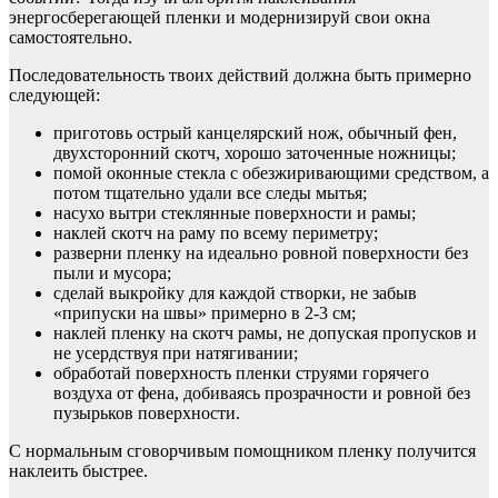
энергосберегающей пленки и модернизируй свои окна
самостоятельно.
Последовательность твоих действий должна быть примерно
следующей:
приготовь острый канцелярский нож, обычный фен,
двухсторонний скотч, хорошо заточенные ножницы;
помой оконные стекла с обезжиривающими средством, а
потом тщательно удали все следы мытья;
насухо вытри стеклянные поверхности и рамы;
наклей скотч на раму по всему периметру;
разверни пленку на идеально ровной поверхности без
пыли и мусора;
сделай выкройку для каждой створки, не забыв
«припуски на швы» примерно в 2-3 см;
наклей пленку на скотч рамы, не допуская пропусков и
не усердствуя при натягивании;
обработай поверхность пленки струями горячего
воздуха от фена, добиваясь прозрачности и ровной без
пузырьков поверхности.
С нормальным сговорчивым помощником пленку получится
наклеить быстрее.