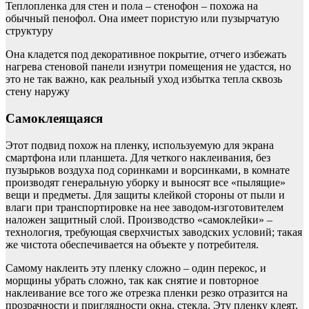
Теплопленка для стен и пола – стенофон – похожа на
обычный пенофол. Она имеет пористую или пузырчатую
структуру
Она кладется под декоративное покрытие, отчего избежать
нагрева стеновой панели изнутри помещения не удастся, но
это не так важно, как реальный уход избытка тепла сквозь
стену наружу
Самоклеящаяся
Этот подвид похож на пленку, используемую для экрана
смартфона или планшета. Для четкого наклеивания, без
пузырьков воздуха под соринками и ворсинками, в комнате
производят генеральную уборку и выносят все «пылящие»
вещи и предметы. Для защиты клейкой стороны от пыли и
влаги при транспортировке на нее заводом-изготовителем
наложен защитный слой. Производство «самоклейки» –
технология, требующая сверхчистых заводских условий; такая
же чистота обеспечивается на объекте у потребителя.
Самому наклеить эту пленку сложно – один перекос, и
морщины убрать сложно, так как снятие и повторное
наклеивание все того же отрезка пленки резко отразится на
прозрачности и приглядности окна, стекла. Эту пленку клеят,