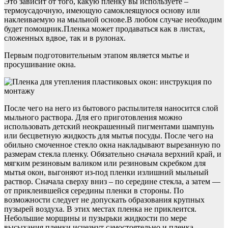
Это зависит от того, какую пленку вы используете –
термоусадочную, имеющую самоклеящуюся основу или
наклеиваемую на мыльной основе.В любом случае необходим
будет помощник.Пленка может продаваться как в листах,
сложенных вдвое, так и в рулонах.
Первым подготовительным этапом является мытье и
просушивание окна.
После чего на него из бытового распылителя наносится слой
мыльного раствора. Для его приготовления можно
использовать детский неокрашенный пигментами шампунь
или бесцветную жидкость для мытья посуды. После чего на
обильно смоченное стекло окна накладывают вырезанную по
размерам стекла пленку. Обязательно сначала верхний край, и
мягким резиновым валиком или резиновым скребком для
мытья окон, выгоняют из-под пленки излишний мыльный
раствор. Сначала сверху вниз – по середине стекла, а затем —
от приклеившейся середины пленки в стороны. По
возможности следует не допускать образования крупных
пузырей воздуха. В этих местах пленка не приклеится.
Небольшие морщины и пузырьки жидкости по мере
высыхания пленки исчезнут самостоятельно и пленка