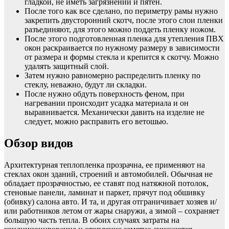
гладкой, не иметь загрязнений и пятен.
После того как все сделано, по периметру рамы нужно
закрепить двусторонний скотч, после этого слои пленки
разъединяют, для этого можно поддеть пленку ножом.
После этого подготовленная пленка для утепления ПВХ
окон раскраивается по нужному размеру в зависимости
от размера и формы стекла и крепится к скотчу. Можно
удалять защитный слой.
Затем нужно равномерно распределить пленку по
стеклу, неважно, будут ли складки.
После нужно обдуть поверхность феном, при
нагревании происходит усадка материала и он
выравнивается. Механически давить на изделие не
следует, можно расправить его ветошью.
Обзор видов
Архитектурная теплопленка прозрачна, ее применяют на
стеклах окон зданий, строений и автомобилей. Обычная не
обладает прозрачностью, ее ставят под натяжной потолок,
стеновые панели, ламинат и паркет, прячут под обшивку
(обивку) салона авто. И та, и другая отграничивает хозяев и/
или работников летом от жары снаружи, а зимой – сохраняет
большую часть тепла. В обоих случаях затраты на