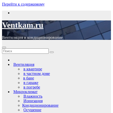
Перейти к содержимому
Ventkam.ru
Вентиляция и кондиционирование
Вентиляция
в квартире
в частном доме
в бане
в гараже
в погребе
Микроклимат
Влажность
Ионизация
Кондиционирование
Осушение