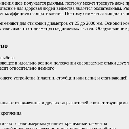
инения шов получается рыхлым, поэтому может треснуть даже 
опасные для здоровья людей вещества является обязательным. Раб
ает коэффициент сопротивления. Поэтому снижается мощность п
именяют для стыковки диаметров от 25 до 2000 мм. Основой ко
 зависимости от диаметра соединяемых частей. Оборудование кр
тво
няющее в идеально ровном положении свариваемые стыки двух тр
весит относительно немного.
ющего устройства (пластин, струбцин или цепи) и стягивающей 
щают от ржавчины и других загрязнителей соответствующими 
 крепления.
ягивают с равномерным усилием крепежные элементы
я трубопровода и надежности центрирующего устройства.