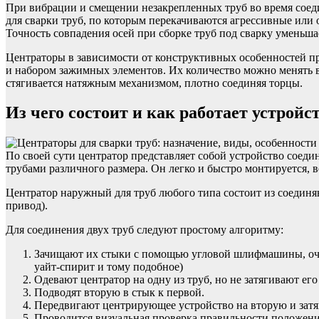
При вибрации и смещении незакрепленных труб во время соед
для сварки труб, по которым перекачиваются агрессивные или 
Точность совпадения осей при сборке труб под сварку уменьш
Центраторы в зависимости от конструктивных особенностей пр
и набором зажимных элементов. Их количество можно менять в
стягивается натяжным механизмом, плотно соединяя торцы.
Из чего состоит и как работает устройс
По своей сути центратор представляет собой устройство соеди
трубами различного размера. Он легко и быстро монтируется, 
Центратор наружный для труб любого типа состоит из соединя
привод).
Для соединения двух труб следуют простому алгоритму:
Зачищают их стыки с помощью угловой шлифмашины, очи
уайт-спирит и тому подобное)
Одевают центратор на одну из труб, но не затягивают его
Подводят вторую в стык к первой.
Передвигают центрирующее устройство на вторую и зат
Проводится визуальная проверка правильности положени