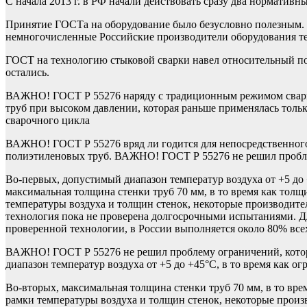
С начала 2013 г. в РФ начали действовать сразу два нормативн
Принятие ГОСТа на оборудование было безусловно полезным. К 
немногочисленные Российские производители оборудования теп
ГОСТ на технологию стыковой сварки навел относительный по
остались.
ВАЖНО! ГОСТ Р 55276 наряду с традиционным режимом сварки
труб при высоком давлении, которая раньше применялась толь
сварочного цикла
ВАЖНО! ГОСТ Р 55276 вряд ли годится для непосредственного 
полиэтиленовых труб. ВАЖНО! ГОСТ Р 55276 не решил проблем
Во-первых, допустимый диапазон температур воздуха от +5 до 
максимальная толщина стенки труб 70 мм, в то время как тол
температуры воздуха и толщин стенок, некоторые производите
технология пока не проверена долгосрочными испытаниями. Дл
проверенной технологии, в России выполняется около 80% все
ВАЖНО! ГОСТ Р 55276 не решил проблему ограничений, котор
диапазон температур воздуха от +5 до +45°С, в то время как о
Во-вторых, максимальная толщина стенки труб 70 мм, в то вр
рамки температуры воздуха и толщин стенок, некоторые прои