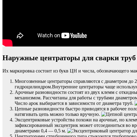
Наружные центраторы для сварки труб
Их маркировка состоит из букв ЦН и числа, обозначающего ма
Многозвенные центраторы справляются с диаметром до 2
гидроцилиндром.Внутренние центраторы чаще использую
Арочные разновидности состоят из двух клемм с откидны
механизмом. Рассчитаны для работы с трубами диаметром
Число арок выбирается в зависимости от диаметра труб.
Цепные разновидности быстро приводятся в рабочее пол
натягивать цепь можно только вручную.
Эксцентриковые устройства похожи на арочные, но клемм
зафиксированный эксцентрик может отсоединиться во вре
диаметрами 0,4 — 0,5 м.
Центраторами струбцинного типа стыкуются трубопрово