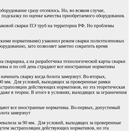
орудование сразу отсеялось. Но, во всяком случае,
подсказку по оценке качества приобретаемого оборудования.
тыковой сварки ПЭ труб на территории РФ. Но проблемы
скими нормативами) узаконил режим сварки полиэтиленовых
рудованию, зато позволяет заметно сократить время
а сварщика, а на разработчика технологической карты сварки
вы и по сей день страдают все иностранные нормативы
начинать сварку когда болота замерзнут. Во-вторых,
 90 мм. Для условий, выходящих за проверенные рамки
кстраполяции действующих нормативов, но эта теоретическая
аже в теории. В итоге в условиях, выходящих за ограничения
адают все иностранные нормативы. Во-первых, допустимый
олота замерзнут
ревалила за 90 мм. Для условий, выходящих за проверенные
путем экстраполяции действующих нормативов, но эта