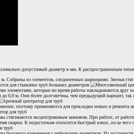
ксимально допустимый диаметр в мм. К распространенным типам
 м. Собраны из элементов, соединенных шарнирами. Звенья ст
тся для стыковки труб больших диаметров
ми элементами, которые во время работы накладываются друг на
 до 0,9 м. Они более долговечны, чем предыдущий вариант, так
ожение, поэтому применяются для прокладки новых и ремонта а
ы стягиваются эксцентриковым зажимом. При работе, от работни
мя сварки. К недостаткам относится быстрый износ, из-за чего
ды бытового назначения с небольшим диаметром. Из достоинст