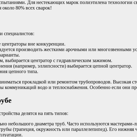
спытаниями. Для нестекающих марок полиэтилена технологии сва
 около 80% всех сварок!
и специалистов:
 центраторы вне конкуренции.
ндуется производить жесткими арочными или многозвенными у
варианты.
м, выбирается центратор с гидравлическим зажимом.
нения (например, эллипсности) выбирается цепной центратор.
ния цепного типа.
заниматься прокладкой или ремонтом трубопроводов. Высокая с
жбы коммуникаций водо и теплоснабжения. Особенно если они п
рубе
ройства делятся на пять типов:
но небольшого диаметра труб. Часто используются мастерами-л
рубы (трапеция, окружность или параллелепипед). Его нижняя ч
плуатации.