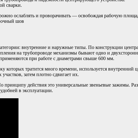
ой сварки.
ожно ослаблять и проворачивать — освобождая рабочую площадь
арочный шов
 категории: внутренние и наружные типы. По конструкции центр
репления на трубопроводе механизмы бывают одно и двухсторон
 применяются при работе с диаметрами свыше 600 мм.
ку которых тратится много времени, используется внутренний це
участков, затем плотно сдвигает их.
о принципу действия это универсальные звеньевые зажимы. Раз
 удобней в эксплуатации.