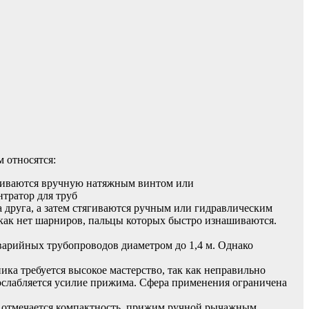
 относятся:
ягиваются вручную натяжным винтом или
 друга, а затем стягиваются ручным или гидравлическим
 как нет шарниров, пальцы которых быстро изнашиваются.
варийных трубопроводов диаметром до 1,4 м. Однако
ка требуется высокое мастерство, так как неправильно
 ослабляется усилие прижима. Сфера применения ограничена
в отмечается компактность, прижим ручной рычажным