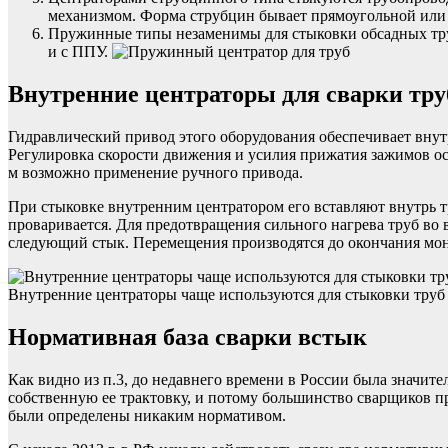
механизмом. Форма струбцин бывает прямоугольной или
Пружинные типы незаменимы для стыковки обсадных труб
и с ППУ.
Внутренние центраторы для сварки тру
Гидравлический привод этого оборудования обеспечивает внут
Регулировка скорости движения и усилия прижатия зажимов ос
м возможно применение ручного привода.
При стыковке внутренним центратором его вставляют внутрь 
проваривается. Для предотвращения сильного нагрева труб во 
следующий стык. Перемещения производятся до окончания мон
Внутренние центраторы чаще используются для стыковки труб
Нормативная база сварки встык
Как видно из п.3, до недавнего времени в России была значит
собственную ее трактовку, и потому большинство сварщиков п
были определены никаким нормативом.