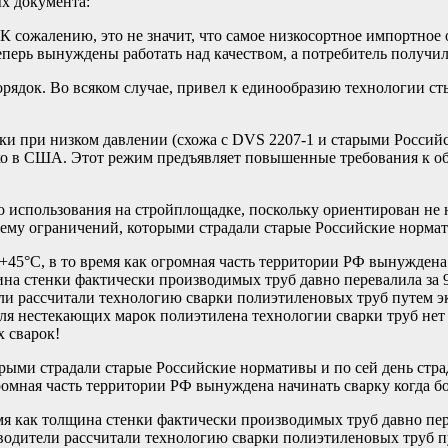
ых документа:
сожалению, это не значит, что самое низкосортное импортное об
ерь вынуждены работать над качеством, а потребитель получил 
рядок. Во всяком случае, привел к единообразию технологии с
 при низком давлении (схожа с DVS 2207-1 и старыми Россий
ко в США. Этот режим предъявляет повышенные требования к обо
использования на стройплощадке, поскольку ориентирован не н
у ограничений, которыми страдали старые Российские нормати
+45°С, в то время как огромная часть территории РФ вынуждена 
щина стенки фактически производимых труб давно перевалила за
ли рассчитали технологию сварки полиэтиленовых труб путем э
я нестекающих марок полиэтилена технологии сварки труб нет д
х сварок!
ыми страдали старые Российские нормативы и по сей день стр
громная часть территории РФ вынуждена начинать сварку когда б
емя как толщина стенки фактически производимых труб давно пе
зводители рассчитали технологию сварки полиэтиленовых труб 