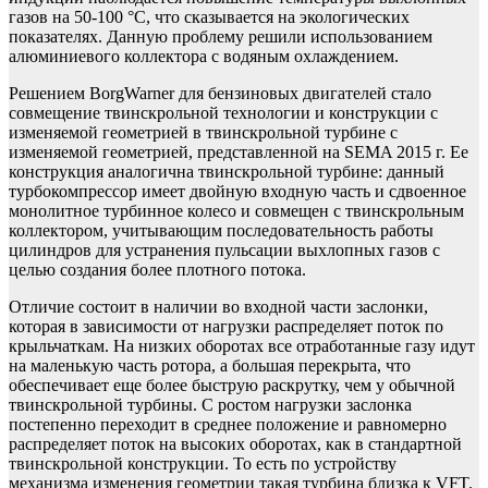
газов на 50-100 °C, что сказывается на экологических
показателях. Данную проблему решили использованием
алюминиевого коллектора с водяным охлаждением.
Решением BorgWarner для бензиновых двигателей стало
совмещение твинскрольной технологии и конструкции с
изменяемой геометрией в твинскрольной турбине с
изменяемой геометрией, представленной на SEMA 2015 г. Ее
конструкция аналогична твинскрольной турбине: данный
турбокомпрессор имеет двойную входную часть и сдвоенное
монолитное турбинное колесо и совмещен с твинскрольным
коллектором, учитывающим последовательность работы
цилиндров для устранения пульсации выхлопных газов с
целью создания более плотного потока.
Отличие состоит в наличии во входной части заслонки,
которая в зависимости от нагрузки распределяет поток по
крыльчаткам. На низких оборотах все отработанные газу идут
на маленькую часть ротора, а большая перекрыта, что
обеспечивает еще более быструю раскрутку, чем у обычной
твинскрольной турбины. С ростом нагрузки заслонка
постепенно переходит в среднее положение и равномерно
распределяет поток на высоких оборотах, как в стандартной
твинскрольной конструкции. То есть по устройству
механизма изменения геометрии такая турбина близка к VFT.