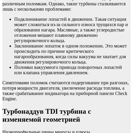
различным поломкам. Однако, такие турбины сталкиваются
лишь с несколькими проблемами:
Подклинивание лопастей в движении. Такая ситуация
может сложиться из-за сильного износа трущихся пар и
образовании нагара. Масляные, а также углеродистые
отложения мешают плавному движению
регулировочного кольца.
Заклинивание лопаток в одном положении. Это может
происходить по причине критического
нагарообразования, когда силы вакуума не хватает для
движения регулировочного кольца.
Поломки вакуумного привода поворотных лопастей
или клапана управления давлением.
Симптомами поломок считаются подергивание при разгонах,
потеря мощности двигателя, увеличение расхода топлива, а
также срабатывание индикатора на приборной панели Check
Engine.
Турбонаддув TDI турбина с
изменяемой геометрией
Низкопрофильные шины минусы и плюсы