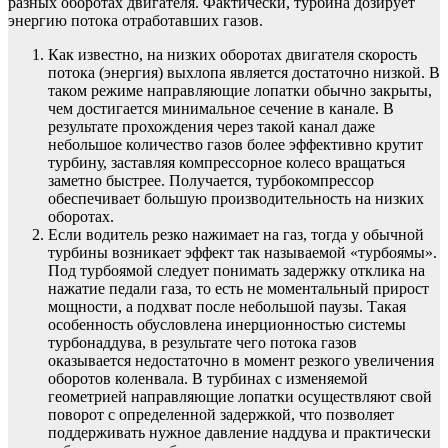
разных оборотах двигателя. Фактически, турбина дозирует
энергию потока отработавших газов.
Как известно, на низких оборотах двигателя скорость
потока (энергия) выхлопа является достаточно низкой. В
таком режиме направляющие лопатки обычно закрыты,
чем достигается минимальное сечение в канале. В
результате прохождения через такой канал даже
небольшое количество газов более эффективно крутит
турбину, заставляя компрессорное колесо вращаться
заметно быстрее. Получается, турбокомпрессор
обеспечивает большую производительность на низких
оборотах.
Если водитель резко нажимает на газ, тогда у обычной
турбины возникает эффект так называемой «турбоямы».
Под турбоямой следует понимать задержку отклика на
нажатие педали газа, то есть не моментальный прирост
мощности, а подхват после небольшой паузы. Такая
особенность обусловлена инерционностью системы
турбонаддува, в результате чего потока газов
оказывается недостаточно в момент резкого увеличения
оборотов коленвала. В турбинах с изменяемой
геометрией направляющие лопатки осуществляют свой
поворот с определенной задержкой, что позволяет
поддерживать нужное давление наддува и практически