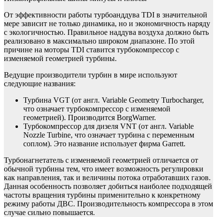
От эффективности работы турбоанддува TDI в значительной
мере зависит не только динамика, но и экономичность наряду
с экологичностью. Правильное наддува воздуха должно быть
реализовано в максимально широком диапазоне. По этой
причине на моторы TDI ставится турбокомпрессор с
изменяемой геометрией турбины.
Ведущие производители турбин в мире используют
следующие названия:
Турбина VGT (от англ. Variable Geometry Turbocharger,
что означает турбокомпрессор с изменяемой
геометрией). Производится BorgWarner.
Турбокомпрессор для дизеля VNT (от англ. Variable
Nozzle Turbine, что означает турбина с переменным
соплом). Это название использует фирма Garrett.
Турбонагнетатель с изменяемой геометрией отличается от
обычной турбины тем, что имеет возможность регулировки
как направления, так и величины потока отработавших газов.
Данная особенность позволяет добиться наиболее подходящей
частоты вращения турбины применительно к конкретному
режиму работы ДВС. Производительность компрессора в этом
случае сильно повышается.