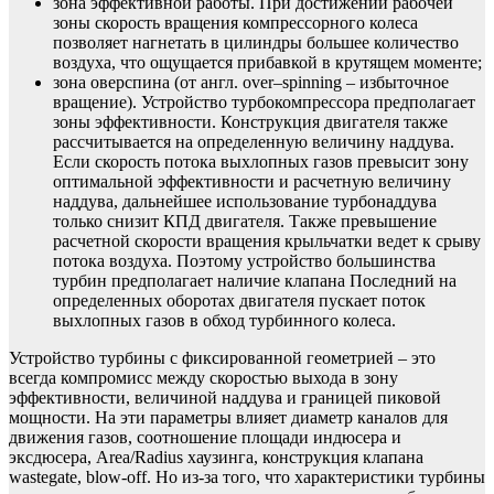
зона эффективной работы. При достижении рабочей
зоны скорость вращения компрессорного колеса
позволяет нагнетать в цилиндры большее количество
воздуха, что ощущается прибавкой в крутящем моменте;
зона оверспина (от англ. over–spinning – избыточное
вращение). Устройство турбокомпрессора предполагает
зоны эффективности. Конструкция двигателя также
рассчитывается на определенную величину наддува.
Если скорость потока выхлопных газов превысит зону
оптимальной эффективности и расчетную величину
наддува, дальнейшее использование турбонаддува
только снизит КПД двигателя. Также превышение
расчетной скорости вращения крыльчатки ведет к срыву
потока воздуха. Поэтому устройство большинства
турбин предполагает наличие клапана Последний на
определенных оборотах двигателя пускает поток
выхлопных газов в обход турбинного колеса.
Устройство турбины с фиксированной геометрией – это
всегда компромисс между скоростью выхода в зону
эффективности, величиной наддува и границей пиковой
мощности. На эти параметры влияет диаметр каналов для
движения газов, соотношение площади индюсера и
эксдюсера, Area/Radius хаузинга, конструкция клапана
wastegate, blow-off. Но из-за того, что характеристики турбины