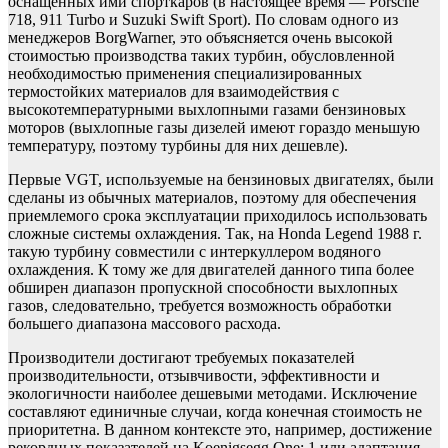
оснащенных ими спорткаров (в настоящее время — Porsche
718, 911 Turbo и Suzuki Swift Sport). По словам одного из
менеджеров BorgWarner, это объясняется очень высокой
стоимостью производства таких турбин, обусловленной
необходимостью применения специализированных
термостойких материалов для взаимодействия с
высокотемпературными выхлопными газами бензиновых
моторов (выхлопные газы дизелей имеют гораздо меньшую
температуру, поэтому турбины для них дешевле).
Первые VGT, используемые на бензиновых двигателях, были
сделаны из обычных материалов, поэтому для обеспечения
приемлемого срока эксплуатации приходилось использовать
сложные системы охлаждения. Так, на Honda Legend 1988 г.
такую турбину совместили с интеркуллером водяного
охлаждения. К тому же для двигателей данного типа более
обширен диапазон пропускной способности выхлопных
газов, следовательно, требуется возможность обработки
большего диапазона массового расхода.
Производители достигают требуемых показателей
производительности, отзывчивости, эффективности и
экологичности наиболее дешевыми методами. Исключение
составляют единичные случаи, когда конечная стоимость не
приоритетна. В данном контексте это, например, достижение
рекордных показателей на Koenigsegg One: 1 или адаптация