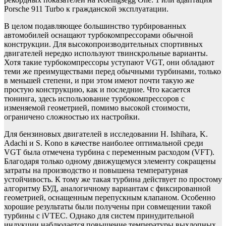
Porsche 911 Turbo к гражданской эксплуатации.
В целом подавляющее большинство турбированных
автомобилей оснащают турбокомпрессорами обычной
конструкции. Для высокопроизводительных спортивных
двигателей нередко используют твинскрольные варианты.
Хотя такие турбокомпрессоры уступают VGT, они обладают
теми же преимуществами перед обычными турбинами, только
в меньшей степени, и при этом имеют почти такую же
простую конструкцию, как и последние. Что касается
тюнинга, здесь использование турбокомпрессоров с
изменяемой геометрией, помимо высокой стоимости,
ограничено сложностью их настройки.
Для бензиновых двигателей в исследовании H. Ishihara, K.
Adachi и S. Kono в качестве наиболее оптимальной среди
VGT была отмечена турбина с переменным расходом (VFT).
Благодаря только одному движущемуся элементу сокращены
затраты на производство и повышена температурная
устойчивость. К тому же такая турбина действует по простому
алгоритму БУД, аналогичному вариантам с фиксированной
геометрией, оснащенным перепускным клапаном. Особенно
хорошие результаты были получены при совмещении такой
турбины с iVTEC. Однако для систем принудительной
индукции наблюдается повышение температуры выхлопных