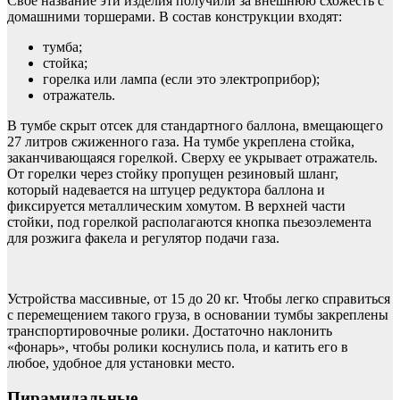
Свое название эти изделия получили за внешнюю схожесть с
домашними торшерами. В состав конструкции входят:
тумба;
стойка;
горелка или лампа (если это электроприбор);
отражатель.
В тумбе скрыт отсек для стандартного баллона, вмещающего
27 литров сжиженного газа. На тумбе укреплена стойка,
заканчивающаяся горелкой. Сверху ее укрывает отражатель.
От горелки через стойку пропущен резиновый шланг,
который надевается на штуцер редуктора баллона и
фиксируется металлическим хомутом. В верхней части
стойки, под горелкой располагаются кнопка пьезоэлемента
для розжига факела и регулятор подачи газа.
Устройства массивные, от 15 до 20 кг. Чтобы легко справиться
с перемещением такого груза, в основании тумбы закреплены
транспортировочные ролики. Достаточно наклонить
«фонарь», чтобы ролики коснулись пола, и катить его в
любое, удобное для установки место.
Пирамидальные