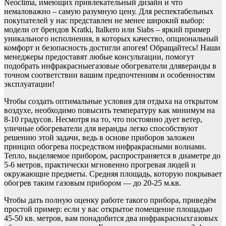
Neoclima, имеющих привлекательный дизайн и что
немаловажно – самую разумную цену. Для респектабельных
покупателей у нас представлен не менее широкий выбор:
модели от брендов Kratki, Italkero или Siabs – яркий пример
уникального исполнения, в которых качество, опциональный
комфорт и безопасность достигли апогея! Обращайтесь! Наши
менеджеры предоставят любые консультации, помогут
подобрать инфракрасныегазовые обогреватели дляверанды в
точном соответствии вашим предпочтениям и особенностям
эксплуатации!
Чтобы создать оптимальные условия для отдыха на открытом
воздухе, необходимо повысить температуру как минимум на
8-10 градусов. Несмотря на то, что постоянно дует ветер,
уличные обогреватели для веранды легко способствуют
решению этой задачи, ведь в основе приборов заложен
принцип обогрева посредством инфракрасными волнами.
Тепло, выделяемое прибором, распространяется в диаметре до
5-6 метров, практически мгновенно прогревая людей и
окружающие предметы. Средняя площадь, которую покрывает
обогрев таким газовым прибором — до 20-25 м.кв.
Чтобы дать полную оценку работе такого прибора, приведём
простой пример: если у вас открытое помещение площадью
45-50 кв. метров, вам понадобится два инфракрасныхгазовых