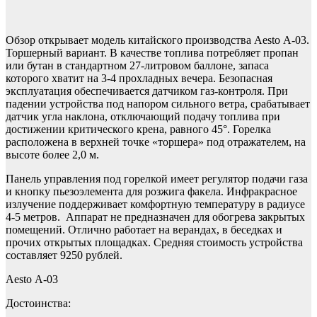
Обзор открывает модель китайского производства Aesto А-03.
Торшерный вариант. В качестве топлива потребляет пропан
или бутан в стандартном 27-литровом баллоне, запаса
которого хватит на 3-4 прохладных вечера. Безопасная
эксплуатация обеспечивается датчиком газ-контроля. При
падении устройства под напором сильного ветра, срабатывает
датчик угла наклона, отключающий подачу топлива при
достижении критического крена, равного 45°. Горелка
расположена в верхней точке «торшера» под отражателем, на
высоте более 2,0 м.
Панель управления под горелкой имеет регулятор подачи газа
и кнопку пьезоэлемента для розжига факела. Инфракрасное
излучение поддерживает комфортную температуру в радиусе
4-5 метров. Аппарат не предназначен для обогрева закрытых
помещений. Отлично работает на верандах, в беседках и
прочих открытых площадках. Средняя стоимость устройства
составляет 9250 рублей.
Aesto А-03
Достоинства: