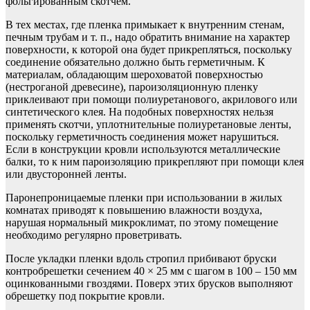
фольгированным скотчем.
В тех местах, где пленка примыкает к внутренним стенам,
печным трубам и т. п., надо обратить внимание на характер
поверхности, к которой она будет прикрепляться, поскольку
соединение обязательно должно быть герметичным. К
материалам, обладающим шероховатой поверхностью
(нестроганой древесине), пароизоляционную пленку
приклеивают при помощи полиуретанового, акрилового или
синтетического клея. На подобных поверхностях нельзя
применять скотчи, уплотнительные полиуретановые ленты,
поскольку герметичность соединения может нарушиться.
Если в конструкции кровли используются металлические
балки, то к ним пароизоляцию прикрепляют при помощи клея
или двусторонней ленты.
Паронепроницаемые пленки при использовании в жилых
комнатах приводят к повышению влажности воздуха,
нарушая нормальный микроклимат, по этому помещение
необходимо регулярно проветривать.
После укладки пленки вдоль стропил прибивают бруски
контробрешетки сечением 40 × 25 мм с шагом в 100 – 150 мм
оцинкованными гвоздями. Поверх этих брусков выполняют
обрешетку под покрытие кровли.