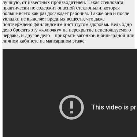
лучшую, от известных производителей. Такая стекловата
практически не содержит опасной стеклопыли, которая
больше всего как раз досаждает рабочим. Также она и после
укладки не выделяет вредных веществ, что даже
подтверждено финляндским институтом здоровья. Ведь одно
дело бросить эту «колючку» на перекрытие неиспользуемого
чердака, и другое дело – прикрыть вагонкой в бильярдной или
личном кабинете на мансардном этаже.