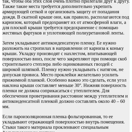
так, чтобы оба этих слоя очень плотно прилегали друг к другу.
Также такие места требуется дополнительно укрепить
армирующей сеткой и организовать защиту от попадания
дождя. В скатной крыше они, как правило, располагаются под
карнизом, который предохраняет их от атмосферной влаги, а
для плоской крыши требуется предохранение с помощью
жестяных фартуков и уплотняющей полиуретановой ленты.
Затем укладывают антиконденсатную пленку. Ее нужно
разложить на стропилах в направлении от карниза к коньку
крыши. Укладку производят с нахлестом, впитывающей
поверхностью вниз, после чего закрепляют при помощи скоб
строительного степлера либо оцинкованных гвоздей с
широкой шляпкой. Пленку нужно укладывать с натягом, не
допуская провиса. Место проклейки желательно усилить
прижимной планкой. Особенно важно это сделать, если угол
наклона крыши составляет меньше 30°. Нижняя поверхность
пленки не должна соприкасаться с утеплителем. Для
обеспечения проветривания расстояние между утеплителем и
антиконденсатной пленкой должно составлять около 40 – 60
мм.
Если пароизоляционная пленка фольгированная, то ее
укладывают отражающей поверхностью внутрь помещения.
Стыки такого материала проклеивают специальным