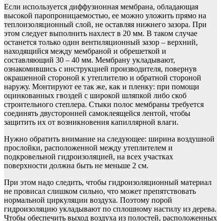
Если используется диффузионная мембрана, обладающая
высокой паропроницаемостью, ее можно уложить прямо на
теплоизоляционный слой, не оставляя нижнего зазора. При
этом следует выполнить нахлест в 20 мм. В таком случае
останется только один вентиляционный зазор – верхний,
находящийся между мембраной и обрешеткой и
составляющий 30 – 40 мм. Мембрану укладывают,
ознакомившись с инструкцией производителя, повернув
окрашенной стороной к утеплителю и обратной стороной
наружу. Монтируют ее так же, как и пленку: при помощи
оцинкованных гвоздей с широкой шляпкой либо скоб
строительного степлера. Стыки полос мембраны требуется
соединять двусторонней самоклеящейся лентой, чтобы
защитить их от возникновения капиллярной влаги.
Нужно обратить внимание на следующее: ширина воздушной
прослойки, расположенной между утеплителем и
подкровельной гидроизоляцией, на всех участках
поверхности должна быть не меньше 2 см.
При этом надо следить, чтобы гидроизоляционный материал
не провисал слишком сильно, что может препятствовать
нормальной циркуляции воздуха. Поэтому порой
гидроизоляцию укладывают по сплошному настилу из дерева.
Чтобы обеспечить выход воздуха из полостей, расположенных