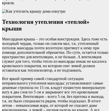
кровля.
Технология утепления «теплой»
крыши
Мансардная крыша – это особая конструкция. Здесь тоже есть
холодный чердак, только он совсем мал, т.к. утепленный
потолок мансарды почти вплотную притянут к нему при
помощи дополнительной обрешетки. По сути, остается только
пространство для вентиляции, и не больше. А вентиляция
служит для того, чтобы тепло из мансарды никак не касалось
кровельного покрытия, на котором снег зимой должен
оставаться как теплоизолятор, а не подтаивать.
Вот яркий пример самой стандартной ситуации
неправильного утепления мансарды: устанавливают самые
дешевые стропила по 15 см, кладут пушистую минеральную
вату в два слоя по 5 см и закрывают все это кровельным
покрытием. Вентиляция – всего 5 см, без притока и выхода,
т.к. не было специалиста рядом, чтобы подсказал. В итоге
летом – невыносимая жара, от которой не спасают даже
кондиционеры, а зимой – щедрая наледь на крыше. А все