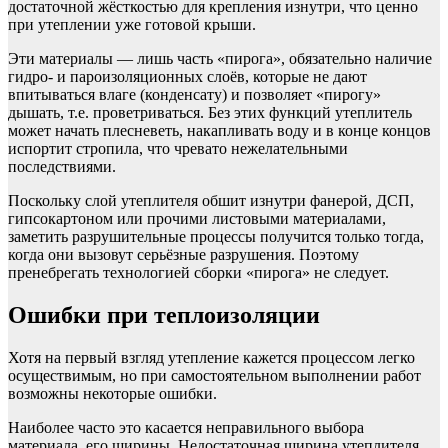
достаточной жёсткостью для крепления изнутри, что ценно
при утеплении уже готовой крыши.
Эти материалы — лишь часть «пирога», обязательно наличие
гидро- и пароизоляционных слоёв, которые не дают
впитываться влаге (конденсату) и позволяет «пирогу»
дышать, т.е. проветриваться. Без этих функций утеплитель
может начать плесневеть, накапливать воду и в конце концов
испортит стропила, что чревато нежелательными
последствиями.
Поскольку слой утеплителя обшит изнутри фанерой, ДСП,
гипсокартоном или прочими листовыми материалами,
заметить разрушительные процессы получится только тогда,
когда они вызовут серьёзные разрушения. Поэтому
пренебрегать технологией сборки «пирога» не следует.
Ошибки при теплоизоляции
Хотя на первый взгляд утепление кажется процессом легко
осуществимым, но при самостоятельном выполнении работ
возможны некоторые ошибки.
Наиболее часто это касается неправильного выбора
материала, его ширины. Недостаточная ширина утеплителя