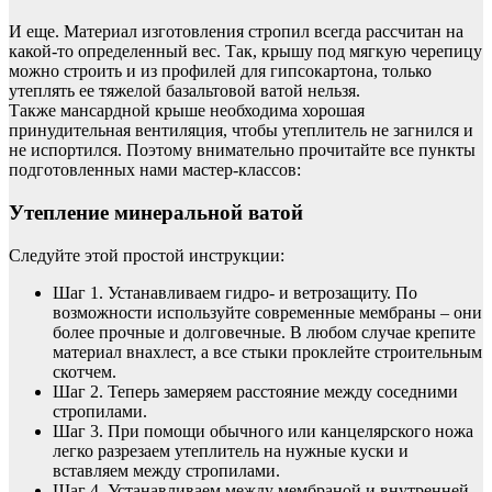
И еще. Материал изготовления стропил всегда рассчитан на
какой-то определенный вес. Так, крышу под мягкую черепицу
можно строить и из профилей для гипсокартона, только
утеплять ее тяжелой базальтовой ватой нельзя.
Также мансардной крыше необходима хорошая
принудительная вентиляция, чтобы утеплитель не загнился и
не испортился. Поэтому внимательно прочитайте все пункты
подготовленных нами мастер-классов:
Утепление минеральной ватой
Следуйте этой простой инструкции:
Шаг 1. Устанавливаем гидро- и ветрозащиту. По
возможности используйте современные мембраны – они
более прочные и долговечные. В любом случае крепите
материал внахлест, а все стыки проклейте строительным
скотчем.
Шаг 2. Теперь замеряем расстояние между соседними
стропилами.
Шаг 3. При помощи обычного или канцелярского ножа
легко разрезаем утеплитель на нужные куски и
вставляем между стропилами.
Шаг 4. Устанавливаем между мембраной и внутренней