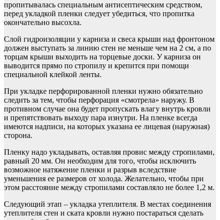
пропитывалась специальным антисептическим средством,
перед укладкой пленки следует убедиться, что пропитка
окончательно высохла.
Слой гидроизоляции у карниза и свеса крыши над фронтоном
должен выступать за линию стен не меньше чем на 2 см, а по
торцам крыши выходить на торцевые доски. У карниза он
выводится прямо по стропилу и крепится при помощи
специальной клейкой ленты.
При укладке перфорированной пленки нужно обязательно
следить за тем, чтобы перфорация «смотрела» наружу. В
противном случае она будет пропускать влагу внутрь кровли
и препятствовать выходу пара изнутри. На пленке всегда
имеются надписи, на которых указана ее лицевая (наружная)
сторона.
Пленку надо укладывать, оставляя провис между стропилами,
равный 20 мм. Он необходим для того, чтобы исключить
возможное натяжение пленки и разрыв вследствие
уменьшения ее размеров от холода. Желательно, чтобы при
этом расстояние между стропилами составляло не более 1,2 м.
Следующий этап – укладка утеплителя. В местах соединения
утеплителя стен и ската кровли нужно постараться сделать