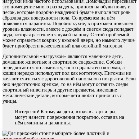
нагрузки из-за частого использования. Домочадцы пересекают
это помещение много раз за день, принося на обуви почву и
песок, которые подобно наждачной бумаге выполняют роль
абразива для поверхности пола. Со временем на нём
появляются царапины. Подобно кухне, в прихожей повышен
уровень влажности, вместе с дождём и снегом сюда попадает
вода, которая растекается лужей на полу. С этой проблемой
может справиться коврик у входной двери, но намного лучше
будет приобрести качественный влагостойкий материал.
Дополнительной «нагрузкой» являются маленькие дети,
домашние животные и спортивное снаряжение. Собаки
передвигаются по ламинату, часто царапая его когтями, а
кошки нередко используют пол как когтеточку. Питомцы не
желают считаться с дороговизной напольного покрытия. Если
оно недостаточно крепкое, то на нём могут оставить следы
спортивный инвентарь и другие предметы, имеющие
металлические детали, которые дети любят приносить с
улицы.
Интересно! К тому же дети, входя в азарт игры,
могут нанести повреждения покрытию, оставив на
нём вмятины и царапины.