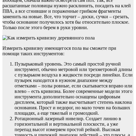
Вообщем, сначала важно осмотреть сам пол. Так, все
расшатанные половицы нужно расклинить, посадить на клей
ПВА, а все сгнившие и пораженные грибком фрагменты
заменить на новые. Все, что торчит – доски, сучки – срезать,
чтобы основание получилось хотя бы относительно плоское.
Только после этого берем в руки уровни.
Измерить кривизну имеющегося пола вы сможете при
помощи таких инструментов:
Пузырьковый уровень. Это самый простой ручной
инструмент, обычно метровой или трехметровой длины
с пузырьком воздуха в жидкости посреди линейки. Если
пузырек находится в нужном диапазоне между
отметками – полы ровные, если скатывается вправо или
влево – есть кривизна. Более современные модели этого
инструмента дополнительно оснащены цифровым
дисплеем, который также высчитывает степень наклона
основания. Прост и недорог, но мало точен на больших
площадях, а еще тяжелый и громоздкий.
Ротационный лазерный нивелир. Создает линию в
горизонтальной и вертикальной плоскости, а уже
перепад высот измеряем простой рейкой. Высокая
точность и широкий диапазон действий – это плюсы, а