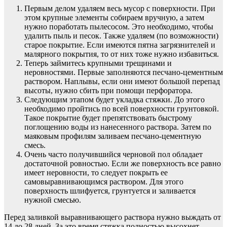
Первым делом удаляем весь мусор с поверхности. При
этом крупные элементы собираем вручную, а затем
нужно поработать пылесосом. Это необходимо, чтобы
удалить пыль и песок. Также удаляем (по возможности)
старое покрытие. Если имеются пятна загрязнителей и
малярного покрытия, то от них тоже нужно избавиться.
Теперь займитесь крупными трещинами и
неровностями. Первые заполняются песчано-цементным
раствором. Наплывы, если они имеют большой перепад
высоты, нужно сбить при помощи перфоратора.
Следующим этапом будет укладка стяжки. До этого
необходимо пройтись по всей поверхности грунтовкой.
Такое покрытие будет препятствовать быстрому
поглощению воды из нанесенного раствора. Затем по
маяковым профилям заливаем песчано-цементную
смесь.
Очень часто получившийся черновой пол обладает
достаточной ровностью. Если же поверхность все равно
имеет неровности, то следует покрыть ее
самовыравнивающимся раствором. Для этого
поверхность шлифуется, грунтуется и заливается
нужной смесью.
Перед заливкой выравнивающего раствора нужно выждать от
14 до 28 дней. За это время стяжка полностью высохнет.