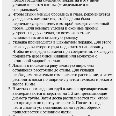
предотвращения смещения покрытия в эту щель
устанавливаются клинья (самодельные или
специальные).
Чтобы стыки меньше бросались в глаза, рекомендуется
укладывать ламинат так, чтобы длина была
перпендикулярна стене, в которой находится оконный
проем. Если комната угловая и оконные проемы
устроены в двух стенах, то возможно стоит
использовать диагональную укладку.
Укладка производится в шахматном порядке. Для этого
первая доска второго ряда подрезается наполовину.
Чтобы не повредить ламели при соединении, их следует
подбивать деревянной киянкой или молотком с
резиновой ударной частью.
Ламели в последнем ряду зачастую шире, чем
оставшееся расстояние до стены. Для укладки
необходимо тщательно измерить это расстояние, а затем
распилить доски по ширине с учетом технологического
зазора 10 мм.
В местах прохождения труб в ламели предварительно
высверливаются отверстия, на 1-2 мм превышающие
диаметр трубы. Затем доска распиливается так, чтобы
рез проходил по центру отверстий. После этого две
части ламели устанавливаются на трубы, обрезок
приклеивается к основной части.