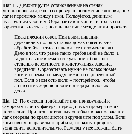
Шаг 11. Демонтируйте установленные на стенах
металлопрофили, еще раз проверьте положение клиновидных
лаг и перемычек между ними. Пользуйтесь длинным
пузырчатым уровнем. Обращайте внимание не только на
горизонтальность лаг, но и на наличие между ними просвета.
Практический совет. При выравнивании
деревянных полов в старых домах обязательно
обработайте антисептиками все пиломатериалы.
Дело в том, что ранее таких требований не было, а
за длительное время эксплуатации с большой
степенью вероятности в конструкциях завелись
вредители. Обрабатывать нужно не только новые
лаги и перемычки между ними, но и деревянный
пол. Если в нем есть щели – постарайтесь, чтобы
антисептик хорошо пропитал торцы половых
досок.
Шаг 12. По очереди прибивайте или прикручивайте
саморезами листы фанеры, периодически проверяйте их
положение. При незначительных ошибках в расположении
лаг саморезы по краям листов вкручивайте под углом. Если
лага совсем неправильно прибита, то рядом придется
установить дополнительную. Размеры у нее должны быть
точно такими же.