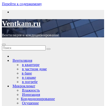
Перейти к содержимому
Ventkam.ru
Вентиляция и кондиционирование
Вентиляция
в квартире
в частном доме
в бане
в гараже
в погребе
Микроклимат
Влажность
Ионизация
Кондиционирование
Осушение