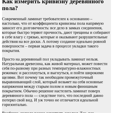
Как измерить кривизну деревянного
пола?
Современный ламинат требователен к основанию –
настолько, что от коэффициента кривизны пола напрямую
зависит его долговечность: все дело в замках соединения,
которые быстро теряют прочность, дают трещины и собирают
в себе влагу с грязью, которые и оказывают разрушительные
действия на все доски. А потому создание идеально ровной
поверхности – первая задача в процессе укладки такого
покрытия.
Просто на деревянный пол укладывать ламинат нельзя.
Натуральная древесина, как живой материал, может повести
себя по-разному при разных температурно-влажностных
режимах: и рассохнуться, и выгнуться, и пойти широкими
щелями. Вот почему так необходим промежуточный
выравнивающий слой, который возьмет на себя основные
напряжения между старым полом и новым финишным
покрытием. Обычно решение настелить ламинат поверх
деревянного пола — следствие того, что последний давно
потерял свой вид. И уж точно не отличается идеальной
горизонталью.