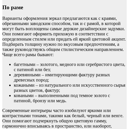
По раме
Варианты оформления зеркал предлагаются как с краями,
обрезанными заводским способом, так и с рамой, в которой
могут быть воплощены самые дерзкие дизайнерские задумки.
Они помогают оформить прихожую в соответствии с
определенным стилем или придать ей яркий цветовой акцент.
Подбирать толщину нужно по вкусовым предпочтениям, а
также руководствуясь общим стилистическим направлением.
Чаще всего рамы бывают:
багетными – золотого, медного или серебристого цвета,
с патиной или без;
деревянными – имитирующими фактуру разных
древесных пород;
кожаными – из натурального или искусственного сырья
разных цветов, фактур;
коваными – выполненными под темное золото с
патиной, бронзу или медь.
Современные интерьеры часто изобилуют яркими или
контрастными тонами, такими как белый, черный или венге.
Они помогают подчеркнуть общую цветовую гамму,
гармонично вписываясь в пространство, или наоборот,