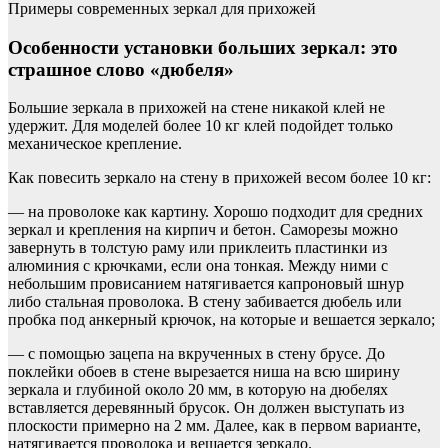
Примеры современных зеркал для прихожей
Особенности установки больших зеркал: это
страшное слово «дюбеля»
Большие зеркала в прихожей на стене никакой клей не
удержит. Для моделей более 10 кг клей подойдет только
механическое крепление.
Как повесить зеркало на стену в прихожей весом более 10 кг:
— на проволоке как картину. Хорошо подходит для средних
зеркал и крепления на кирпич и бетон. Саморезы можно
завернуть в толстую раму или приклеить пластинки из
алюминия с крючками, если она тонкая. Между ними с
небольшим провисанием натягивается капроновый шнур
либо стальная проволока. В стену забивается дюбель или
пробка под анкерный крючок, на которые и вешается зеркало;
— с помощью зацепа на вкрученных в стену брусе. До
поклейки обоев в стене вырезается ниша на всю ширину
зеркала и глубиной около 20 мм, в которую на дюбелях
вставляется деревянный брусок. Он должен выступать из
плоскости примерно на 2 мм. Далее, как в первом варианте,
натягивается проволока и вешается зеркало.