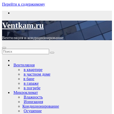
Перейти к содержимому
Ventkam.ru
Вентиляция и кондиционирование
Вентиляция
в квартире
в частном доме
в бане
в гараже
в погребе
Микроклимат
Влажность
Ионизация
Кондиционирование
Осушение