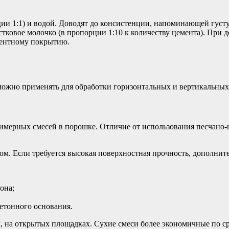
ции 1:1) и водой. Доводят до консистенции, напоминающей густ
стковое молочко (в пропорции 1:10 к количеству цемента). При
ементному покрытию.
 можно применять для обработки горизонтальных и вертикальных
имерных смесей в порошке. Отличие от использования песчано-
м. Если требуется высокая поверхностная прочность, дополнит
она;
етонного основания.
а открытых площадках. Сухие смеси более экономичные по сра