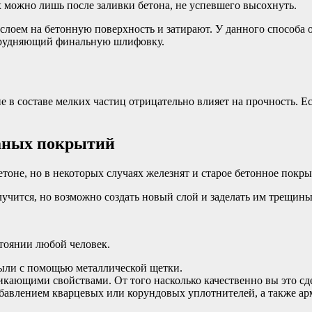
 можно лишь после заливки бетона, не успевшего высохнуть.
лоем на бетонную поверхность и затирают. У данного способа 
атрудняющий финальную шлифовку.
е в составе мелких частиц отрицательно влияет на прочность. 
чаных покрытий
оне, но в некоторых случаях железнят и старое бетонное покры
учится, но возможно создать новый слой и заделать им трещины
стоянии любой человек.
пыли с помощью металлической щетки.
ющими свойствами. От того насколько качественно вы это сдела
обавлением кварцевых или корундовых уплотнителей, а также а