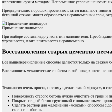
железнении сухим методом. Непременное условие: наносить их
Предварительно порошок просеивают, затем насыпают тонким с
бетонной стяжки может образоваться неравномерный слой, з
Применение полимеров.
При выборе состава надо учесть тип наполнителя. Преобладани
утрачивается, влага впитывается неравномерно.
Восстановления старых цементно-пес
Все вышеперечисленные способы делаются только на свежем бет
Восстановить механические свойства такой поверхности не пол
Технология очень проста, поэтому сделать такой «фокус», в со
Поверхность старого бетона нужно очистить от грязи и 
Покрыть старый бетон грунтовкой с повышенными проника
Сделать раствор для железнения «мокрым» способом с д
сколы и выбоины.