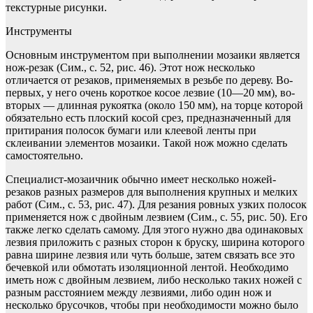
текстурные рисунки.
Инструменты
Основным инструментом при выполнении мозаики является
нож-резак (Сим., с. 52, рис. 46). Этот нож несколько
отличается от резаков, применяемых в резьбе по дереву. Во-
первых, у него очень короткое косое лезвие (10—20 мм), во-
вторых — длинная ру­коятка (около 150 мм), на торце которой
обязательно есть плоский косой срез, предназначенный для
притирания полосок бумаги или клеевой ленты при
склеивании элементов мозаики. Такой нож можно сделать
самостоятельно.
Специалист-мозаичник обычно имеет несколько ножей-
резаков разных размеров для выполнения крупных и мелких
работ (Сим., с. 53, рис. 47). Для резания ровных узких полосок
приме­няется нож с двойным лезвием (Сим., с. 55, рис. 50). Его
также легко сделать самому. Для этого нужно два одинаковых
лезвия приложить с разных сторон к бруску, ширина которого
равна ши­рине лезвия или чуть больше, затем связать все это
бечевкой или обмотать изоляционной лентой. Необходимо
иметь нож с двой­ным лезвием, либо несколько таких ножей с
разным расстоянием между лезвиями, либо один нож и
несколько брусочков, чтобы при необходимости можно было