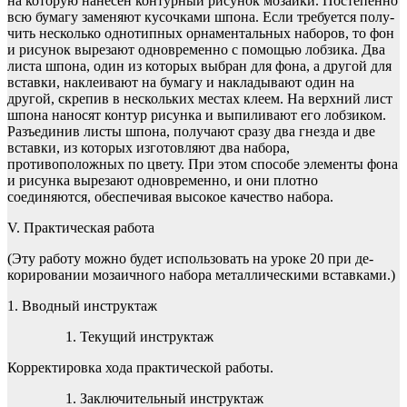
на которую нанесен контурный рисунок мозаики. Постепенно
всю бумагу заменяют кусочками шпона. Если требуется полу­
чить несколько однотипных орнаментальных наборов, то фон
и рисунок вырезают одновременно с помощью лобзика. Два
листа шпона, один из которых выбран для фона, а другой для
вставки, наклеивают на бумагу и накладывают один на
другой, скрепив в нескольких местах клеем. На верхний лист
шпона на­носят контур рисунка и выпиливают его лобзиком.
Разъединив листы шпона, получают сразу два гнезда и две
вставки, из кото­рых изготовляют два набора,
противоположных по цвету. При этом способе элементы фона
и рисунка вырезают одновремен­но, и они плотно
соединяются, обеспечивая высокое качество набора.
V. Практическая работа
(Эту работу можно будет использовать на уроке 20 при де­
корировании мозаичного набора металлическими вставками.)
1. Вводный инструктаж
Текущий инструктаж
Корректировка хода практической работы.
Заключительный инструктаж