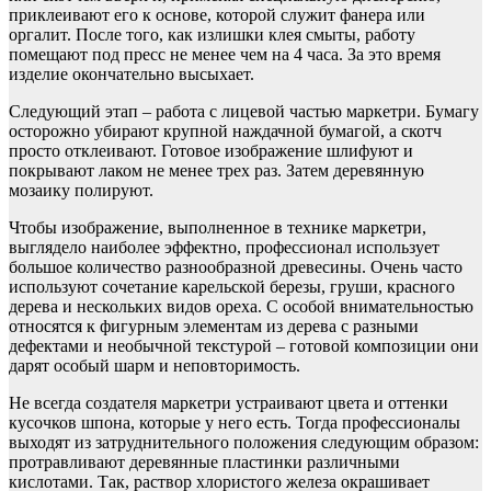
приклеивают его к основе, которой служит фанера или
оргалит. После того, как излишки клея смыты, работу
помещают под пресс не менее чем на 4 часа. За это время
изделие окончательно высыхает.
Следующий этап – работа с лицевой частью маркетри. Бумагу
осторожно убирают крупной наждачной бумагой, а скотч
просто отклеивают. Готовое изображение шлифуют и
покрывают лаком не менее трех раз. Затем деревянную
мозаику полируют.
Чтобы изображение, выполненное в технике маркетри,
выглядело наиболее эффектно, профессионал использует
большое количество разнообразной древесины. Очень часто
используют сочетание карельской березы, груши, красного
дерева и нескольких видов ореха. С особой внимательностью
относятся к фигурным элементам из дерева с разными
дефектами и необычной текстурой – готовой композиции они
дарят особый шарм и неповторимость.
Не всегда создателя маркетри устраивают цвета и оттенки
кусочков шпона, которые у него есть. Тогда профессионалы
выходят из затруднительного положения следующим образом:
протравливают деревянные пластинки различными
кислотами. Так, раствор хлористого железа окрашивает