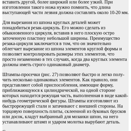
вставить другой, более широкий или более узкий. При
изготовлении такого ножа нужно помнить, что длина
выступающей части лезвия должна составлять около 10-20 мм.
Для вырезания из шпона круглых деталей может
понадобиться резак-циркуль. Его можно сделать из
обыкновенного циркуля, вставив в него плоскую остро
заточенную пластину небольшой ширины. Преимущество
резака-циркуля заключается в том, что он значительно
облегчает вырезание из шпона элементов круг­лой формы и
позволяет контролировать размеры этих элементов, что
просто незаменимо в тех случаях, когда два круглых элемента
должны иметь строго одинаковый диаметр.
Штампы-просечки (рис. 27) позволяют быстро и легко полу­
чить несколько одинаковых элементов. Как правило, они
пред­ставляют собой приспособления, имеющие форму,
приближающуюся к цилиндрической, на одной стороне
которых находится режущая часть, выполненная в виде какой-
нибудь геометрической фигуры. Штампы изготовляют из
быстрорежущей ста­ли и затачивают с внешней стороны. На
торцовую поверхность плиты, склеенной из буковых брусков
или досок, кладут выбранный для мо­заики шпон, на него
устанавливают штамп и ударом молотка вырубают деталь.