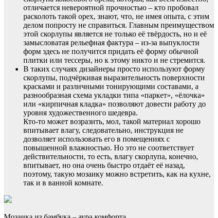
отличается невероятной прочностью – кто пробовал
расколоть такой орех, знают, что, не имея опыта, с этим
делом попросту не справиться. Главным преимуществом
этой скорлупы является не только её твёрдость, но и её
замысловатая рельефная фактура – из-за выпуклости
форм здесь не получится придать её форму обычной
плитки или тессеры, но к этому никто и не стремится.
В таких случаях дизайнеры просто используют форму
скорлупы, подчёркивая выразительность поверхности
красками и различными тонирующими составами, а
разнообразная схема укладки типа «паркет», «ёлочка»
или «кирпичная кладка» позволяют довести работу до
уровня художественного шедевра.
Кто-то может возразить, мол, такой материал хорошо
впитывает влагу, следовательно, инструкция не
дозволяет использовать его в помещениях с
повышенной влажностью. Но это не соответствует
действительности, то есть, влагу скорлупа, конечно,
впитывает, но она очень быстро отдаёт её назад,
поэтому, такую мозаику можно встретить, как на кухне,
так и в ванной комнате.
Мозаика из бамбука – аура комфорта