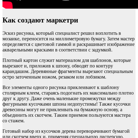
Как создают маркетри
Эскиз рисунка, который специалист решил воплотить в
мозаике, переносится на миллиметровую бумагу. Затем мастер
определяется с цветовой гаммой и раскрашивает изображение
акварельными красками в соответствии с задумкой.
Плотный картон служит материалом для шаблонов, которые
вырезают и, приложив к шпону, обводят по контуру
карандашом. Деревянные фрагменты вырезают специальным
остро заточенным ножом, резаком или лобзиком.
Все элементы одного рисунка приклеивают к шаблону
столярным клеем, стараясь подогнать их максимально плотно
друг к другу. Даже очень маленькие промежутки между
фигурными кусочками шпона недопустимы! Также кусочки
древесины могут не приклеивать на бумажную основу, а
объединить их скотчем. Таким приемом пользуются мастера
со стажем.
Готовый набор из кусочков дерева переворачивают бумагой
или скотчем вверх и, применяя специальную дисперсию,