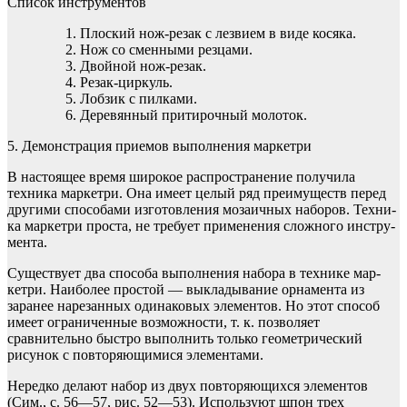
Список инструментов
Плоский нож-резак с лезвием в виде косяка.
Нож со сменными резцами.
Двойной нож-резак.
Резак-циркуль.
Лобзик с пилками.
Деревянный притирочный молоток.
5. Демонстрация приемов выполнения маркетри
В настоящее время широкое распространение получила
техника маркетри. Она имеет целый ряд преимуществ перед
другими способами изготовления мозаичных наборов. Техни­
ка маркетри проста, не требует применения сложного инстру­
мента.
Существует два способа выполнения набора в технике мар­
кетри. Наиболее простой — выкладывание орнамента из
заранее нарезанных одинаковых элементов. Но этот способ
имеет огра­ниченные возможности, т. к. позволяет
сравнительно быстро выполнить только геометрический
рисунок с повторяющимися элементами.
Нередко делают набор из двух повторяющихся элементов
(Сим., с. 56—57, рис. 52—53). Используют шпон трех