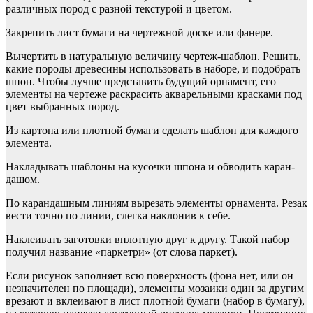
различных пород с разной текстурой и цветом.
Закрепить лист бумаги на чертежной доске или фанере.
Вычертить в натуральную величину чертеж-шаблон. Решить,
какие породы древесины использовать в наборе, и подобрать
шпон. Чтобы лучше представить будущий орнамент, его
элемен­ты на чертеже раскрасить акварельными красками под
цвет вы­бранных пород.
Из картона или плотной бумаги сделать шаблон для каждого
элемента.
Накладывать шаблоны на кусочки шпона и обводить каран­
дашом.
По карандашным линиям вырезать элементы орнамента. Ре­зак
вести точно по линии, слегка наклонив к себе.
Наклеивать заготовки вплотную друг к другу. Такой набор
получил название «паркетри» (от слова паркет).
Если рисунок заполняет всю поверхность (фона нет, или он
незначителен по площади), элементы мозаики один за другим
врезают и вклеивают в лист плотной бумаги (набор в бумагу),