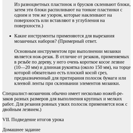
Из разноцветных пластинок и брусков склеивают блоки,
затем эти блоки распиливают на тонкие пластинки с
одним и тем же узором, которые наклеивают на
поверхность или вставляют в углубления на
поверхности.)
Какие инструменты применяются для вырезания
мозаич­ных наборов? (Примерный ответ.
Основным инструментом при выполнении мозаики
является нож-резак. В отличие от резаков, применяемых
в резьбе по дереву, у него очень короткое косое лезвие
(10—20 мм) и длинная рукоятка (око­ло 150 мм), на торце
которой обязательно есть плоский ко­сой срез,
предназначенный для притирания полосок бума­ги или
клеевой ленты при склеивании элементов мозаики.
Специалист-мозаичник обычно имеет несколько ножей-ре­
заков разных размеров для выполнения крупных и мелких
работ. Для резания ровных узких полосок применяется нож с
двойным лезвием.)
VII. Подведение итогов урока
Домашнее задание