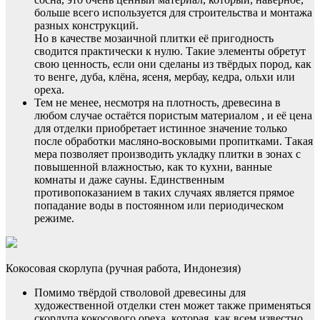
больше всего используется для строительства и монтажа
разных конструкций.
Но в качестве мозаичной плитки её пригодность
сводится практически к нулю. Такие элементы обретут
свою ценность, если они сделаны из твёрдых пород, как
то венге, дуба, клёна, ясеня, мербау, кедра, ольхи или
ореха.
Тем не менее, несмотря на плотность, древесина в
любом случае остаётся пористым материалом , и её цена
для отделки приобретает истинное значение только
после обработки масляно-восковыми пропитками. Такая
мера позволяет производить укладку плитки в зонах с
повышенной влажностью, как то кухни, ванные
комнаты и даже сауны. Единственным
противопоказанием в таких случаях является прямое
попадание воды в постоянном или периодическом
режиме.
Кокосовая скорлупа (ручная работа, Индонезия)
Помимо твёрдой стволовой древесины для
художественной отделки стен может также применяться
скорлупа кокосового ореха, которая, как всем известно,