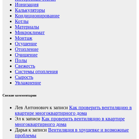
Ионизация
Калькуляторы
Кондиционирование
Котлы
Материалы
Микроклимат
Монтаж
Осушение
Отопление
Очищение
Полы
Свежесть
Системы отопления
Сырость
Увлажнение
Свежие комментарии
Лев Антонович
к записи
Как проверить вентиляцию в
квартире многоквартирного дома
Эл
к записи
Как проверить вентиляцию в квартире
многоквартирного дома
Дарья
к записи
Вентиляция в хрущевке и возможные
проблемы