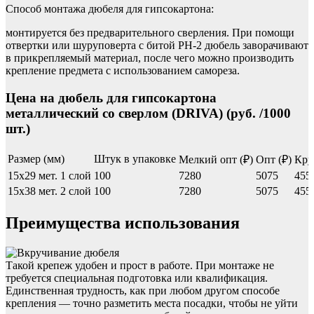
Способ монтажа дюбеля для гипсокартона:
монтируется без предварительного сверления. При помощи
отвертки или шуруповерта с битой PH-2 дюбель заворачивают
в прикрепляемый материал, после чего можно производить
крепление предмета с использованием самореза.
Цена на дюбель для гипсокартона
металлический со сверлом (DRIVA) (руб. /1000
шт.)
Размер (мм)
Штук в упаковке
Мелкий опт (₽)
Опт (₽)
Кру
15х29 мет. 1 слой
100
7280
5075
455
15х38 мет. 2 слой
100
7280
5075
455
Преимущества использования
Такой крепеж удобен и прост в работе. При монтаже не
требуется специальная подготовка или квалификация.
Единственная трудность, как при любом другом способе
крепления — точно разметить места посадки, чтобы не уйти