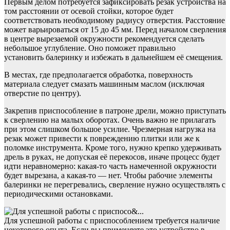
Первым делом потребуется зафиксировать резак устройства на
том расстоянии от осевой стойки, которое будет
соответствовать необходимому радиусу отверстия. Расстояние
может варьироваться от 15 до 45 мм. Перед началом сверления
в центре вырезаемой окружности рекомендуется сделать
небольшое углубление. Оно поможет правильно
установить балеринку и избежать в дальнейшем её смещения.
В местах, где предполагается обработка, поверхность
материала следует смазать машинным маслом (исключая
отверстие по центру).
Закрепив приспособление в патроне дрели, можно приступать
к сверлению на малых оборотах. Очень важно не прилагать
при этом слишком большое усилие. Чрезмерная нагрузка на
резак может привести к повреждению плитки или же к
поломке инструмента. Кроме того, нужно крепко удерживать
дрель в руках, не допуская её перекосов, иначе процесс будет
идти неравномерно: какая-то часть намеченной окружности
будет вырезана, а какая-то — нет. Чтобы рабочие элементы
балеринки не перегревались, сверление нужно осуществлять с
периодическими остановками.
Для успешной работы с приспособлением требуется наличие
некоторого опыта. Если вы применяете это устройство в