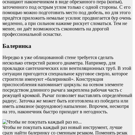
оснащают наконечником в виде обрезанного пера (копья),
заточенного под острым углом только с одной стороны. С его
помощью можно подготовить место под дюбель, но для этого
придётся приложить немалые усилия: продвигается бур очень
медленно, а при сильном нажиме рискует сломаться. Тем не
менее, он даёт возможность сэкономить на дорогой
профессиональной оснастке.
Балеринка
Нередко в уже облицованной стене требуется сделать
несколько отверстий разного диаметра. Например, для
прокладки сантехнических или вентиляционных труб. В этой
ситуации пригодится специальное круговое сверло, которое
строители именуют «балеринкой». Конструкция
приспособления напоминает циркуль: на осевом элементе
посредством длинного рычага закреплена рабочая часть с
режущей кромкой. Рычаг позволяет выставлять определённый
радиус. Заточка же может быть изготовлена из победита или
иметь алмазное (корундовое) напыление. Впрочем, несмотря
на это, наконечник быстро приходит в негодность.
Чтобы не покупать каждый раз новый инструмент, лучше
сразу найти балеринку со сменным резаком. Поменять резак