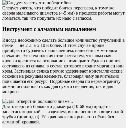
Следует учесть, что победит боится перегрева, к тому же
свёрла маленького диаметра (4-5 мм) в процессе работы могут
ломаться, так что покупать их надо с запасом.
Инструмент с алмазным напылением
Иногда необходимо сделать большое количество углублений в
стене — не 2-3, а 5-10 и более. В этом случае проще
приобрести буравчик с напылением, нанесённым методом
спекания. Эта технология отличается тем, что алмазная
крошка крепится на основание с помощью твёрдого припоя,
состоящего из сплава, в состав которого входит марганец или
хром. Застывшая связка прочно удерживает кристаллические
осколки на режущем элементе, благодаря чему значительно
повышается его ресурс. Подобные свёрла по керамограниту
можно использовать как для сухого сверления, так и для
мокрого.
Для отверстий большого диаметра (10-68 мм) придётся
запастись коронкой — изделием, выполненным в виде полой
трубки (цилиндра). Её края также покрывают спёкшейся
алмазной крошкой.