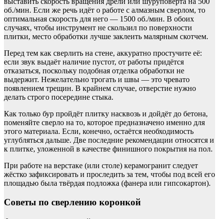
выставить скорость вращения дрели или шуруповёрта на 500
об./мин. Если же речь идёт о работе с алмазным сверлом, то
оптимальная скорость для него — 1500 об./мин. В обоих
случаях, чтобы инструмент не скользил по поверхности
плитки, место обработки лучше заклеить малярным скотчем.
Перед тем как сверлить на стене, аккуратно простучите её:
если звук выдаёт наличие пустот, от работы придётся
отказаться, поскольку подобная отделка обработки не
выдержит. Нежелательно трогать и швы — это чревато
появлением трещин. В крайнем случае, отверстие нужно
делать строго посередине стыка.
Как только бур пройдёт плитку насквозь и дойдёт до бетона,
поменяйте сверло на то, которое предназначено именно для
этого материала. Если, конечно, остаётся необходимость
углубляться дальше. Две последние рекомендации относятся и
к плитке, уложенной в качестве финишного покрытия на пол.
При работе на верстаке (или столе) керамогранит следует
жёстко зафиксировать и проследить за тем, чтобы под всей его
площадью была твёрдая подложка (фанера или гипсокартон).
Советы по сверлению коронкой