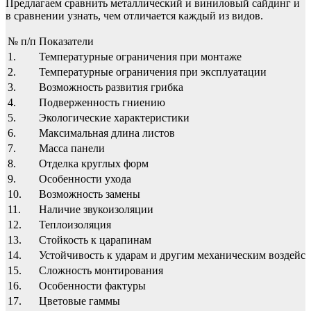
Предлагаем сравнить металлический и виниловый сайдинг и
в сравнении узнать, чем отличается каждый из видов.
№ п/п
Показатели
1.
Температурные ограничения при монтаже
2.
Температурные ограничения при эксплуатации
3.
Возможность развития грибка
4.
Подверженность гниению
5.
Экологические характеристики
6.
Максимальная длина листов
7.
Масса панели
8.
Отделка круглых форм
9.
Особенности ухода
10.
Возможность замены
11.
Наличие звукоизоляции
12.
Теплоизоляция
13.
Стойкость к царапинам
14.
Устойчивость к ударам и другим механическим воздейст
15.
Сложность монтирования
16.
Особенности фактуры
17.
Цветовые гаммы