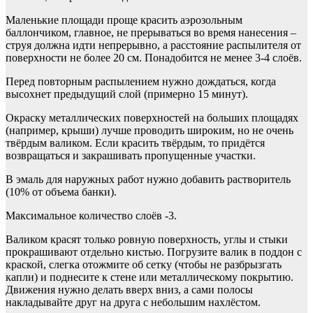
Маленькие площади проще красить аэрозольным
баллончиком, главное, не прерываться во время нанесения –
струя должна идти непрерывно, а расстояние распылителя от
поверхности не более 20 см. Понадобится не менее 3-4 слоёв.
Перед повторным распылением нужно дождаться, когда
высохнет предыдущий слой (примерно 15 минут).
Окраску металлических поверхностей на больших площадях
(например, крыши) лучше проводить широким, но не очень
твёрдым валиком. Если красить твёрдым, то придётся
возвращаться и закрашивать пропущенные участки.
В эмаль для наружных работ нужно добавить растворитель
(10% от объема банки).
Максимальное количество слоёв -3.
Валиком красят только ровную поверхность, углы и стыки
прокрашивают отдельно кистью. Погрузите валик в поддон с
краской, слегка отожмите об сетку (чтобы не разбрызгать
капли) и поднесите к стене или металлическому покрытию.
Движения нужно делать вверх вниз, а сами полосы
накладывайте друг на друга с небольшим нахлёстом.