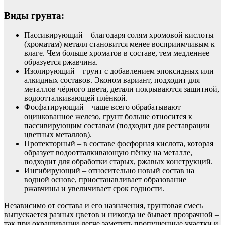
Виды грунта:
Пассивирующий – благодаря солям хромовой кислоты
(хроматам) металл становится менее восприимчивым к
влаге. Чем больше хроматов в составе, тем медленнее
образуется ржавчина.
Изолирующий – грунт с добавлением эпоксидных или
алкидных составов. Эконом вариант, подходит для
металлов чёрного цвета, детали покрываются защитной,
водоотталкивающей плёнкой.
Фосфатирующий – чаще всего обрабатывают
оцинкованное железо, грунт больше относится к
пассивирующим составам (подходит для реставрации
цветных металлов).
Протекторный – в составе фосфорная кислота, которая
образует водоотталкивающую пёнку на металле,
подходит для обработки старых, ржавых конструкций.
Ингибирующий – относительно новый состав на
водной основе, приостанавливает образование
ржавчины и увеличивает срок годности.
Независимо от состава и его назначения, грунтовая смесь
выпускается разных цветов и никогда не бывает прозрачной –
так при окрашивании легче заметить пропущенные участки и