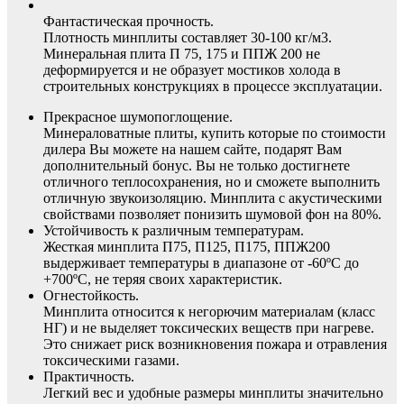
Фантастическая прочность.
Плотность минплиты составляет 30-100 кг/м3.
Минеральная плита П 75, 175 и ППЖ 200 не
деформируется и не образует мостиков холода в
строительных конструкциях в процессе эксплуатации.
Прекрасное шумопоглощение.
Минераловатные плиты, купить которые по стоимости
дилера Вы можете на нашем сайте, подарят Вам
дополнительный бонус. Вы не только достигнете
отличного теплосохранения, но и сможете выполнить
отличную звукоизоляцию. Минплита с акустическими
свойствами позволяет понизить шумовой фон на 80%.
Устойчивость к различным температурам.
Жесткая минплита П75, П125, П175, ППЖ200
выдерживает температуры в диапазоне от -60ºС до
+700ºС, не теряя своих характеристик.
Огнестойкость.
Минплита относится к негорючим материалам (класс
НГ) и не выделяет токсических веществ при нагреве.
Это снижает риск возникновения пожара и отравления
токсическими газами.
Практичность.
Легкий вес и удобные размеры минплиты значительно