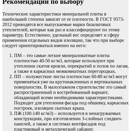
Рекомендации по выбору
Технические характеристики минеральной плиты в
наибольшей степени зависят от ее плотности. В ГОСТ 9573-
2012 приводятся все выпускаемые марки базальтовых
утеплителей, которые как раз и классифицируют по этому
параметру. Естественно, удельный вес определяет и сферу
применения отдельных видов изоляции, так что при выборе
следует ориентироваться именно на него:
ПМ – это самые легкие минераловатные плиты
плотностью 40-50 кг/м3, которые используют при
утеплении скатов кровли, перекрытий и полов по лагам,
а также в каркасных межкомнатных перегородках.
ПП – полужесткие листы плотностью 60-80 кг/м3 могут
применяться уже на крутонаклонных и вертикальных
поверхностях. В малоэтажном строительстве это самый
распространенный и востребованный вариант,
обладающий всеми необходимыми характеристиками.
Подходит для утепления фасада под обшивку, каркасных
построек, изоляции скатных крыш.
ПЖ (100-140 кг/м3) – используется в ненагружаемых
конструкциях, при изготовлении 3-слойных сэндвич-
панелей, а также в системах вентфасадов под
пластиковый и металлический сайдинг.