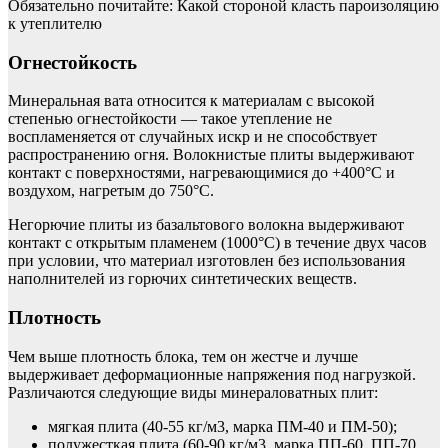
Обязательно почитайте: Какой стороной класть пароизоляцию
к утеплителю
Огнестойкость
Минеральная вата относится к материалам с высокой
степенью огнестойкости — такое утепление не
воспламеняется от случайных искр и не способствует
распространению огня. Волокнистые плиты выдерживают
контакт с поверхностями, нагревающимися до +400°С и
воздухом, нагретым до 750°С.
Негорючие плиты из базальтового волокна выдерживают
контакт с открытым пламенем (1000°С) в течение двух часов
при условии, что материал изготовлен без использования
наполнителей из горючих синтетических веществ.
Плотность
Чем выше плотность блока, тем он жестче и лучше
выдерживает деформационные напряжения под нагрузкой.
Различаются следующие виды минераловатных плит:
мягкая плита (40-55 кг/м3, марка ПМ-40 и ПМ-50);
полужесткая плита (60-90 кг/м3, марка ПП-60, ПП-70,