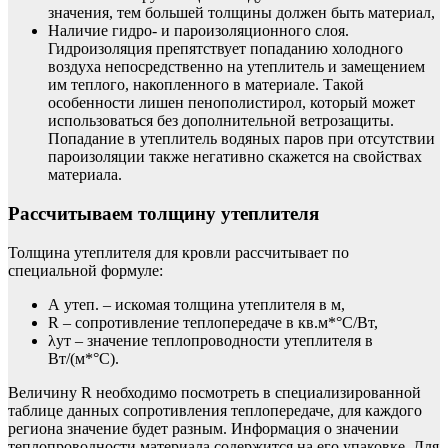
значения, тем большей толщины должен быть материал,
Наличие гидро- и пароизоляционного слоя.
Гидроизоляция препятствует попаданию холодного
воздуха непосредственно на утеплитель и замещением
им теплого, накопленного в материале. Такой
особенности лишен пенополистирол, который может
использоваться без дополнительной ветрозащиты.
Попадание в утеплитель водяных паров при отсутствии
пароизоляции также негативно скажется на свойствах
материала.
Рассчитываем толщину утеплителя
Толщина утеплителя для кровли рассчитывает по
специальной формуле:
А утеп. – искомая толщина утеплителя в м,
R – сопротивление теплопередаче в кв.м*°С/Вт,
λут – значение теплопроводности утеплителя в
Вт/(м*°С).
Величину R необходимо посмотреть в специализированной
таблице данных сопротивления теплопередаче, для каждого
региона значение будет разным. Информация о значении
теплопроводности материала содержится на его упаковке. Для