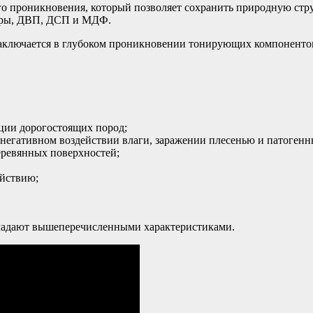
ого проникновения, который позволяет сохранить природную стр
неры, ДВП, ДСП и МДФ.
заключается в глубоком проникновении тонирующих компонентов
ции дорогостоящих пород;
и негативном воздействии влаги, заражении плесенью и патоге
еревянных поверхностей;
ействию;
бладают вышеперечисленными характеристиками.