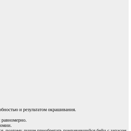
собностью и результатом окрашивания.
 равномерно.
номии.
ся, поэтому лучше приобретать понравившийся бейц с запасом.