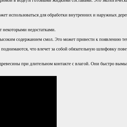
римой в воде) и готовыми жидкими составами. Это экологическ
ожет использоваться для обработки внутренних и наружных дере
ет некоторыми недостатками.
 высоким содержанием смол. Это может привести к появлению те
однимаются, что влечет за собой обязательную шлифовку повер
 древесины при длительном контакте с влагой. Они быстро вым