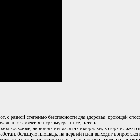
от, с разной степенью безопасности для здоровья, кроющей спо
уальных эффектах: перламутре, инее, патине.
ьны восковые, акриловые и масляные морилки, которые ложатся
бработать большую площадь, на первый план выходит вопрос эко
ня», «махагон», но оттенки у разных производителей отличают