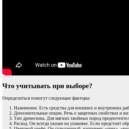
Что учитывать при выборе?
Определиться помогут следующие факторы:
Назначение. Есть средства для внешних и внутренних раб
Дополнительные опции. Речь о защитных свойствах и виз
Тип древесины. Для мягких хвойных пород предпочтител
Расход. Он всегда указан на упаковке. Если предстоит о
Цветовой шифр. Он стандартный, например: «орех», «виш